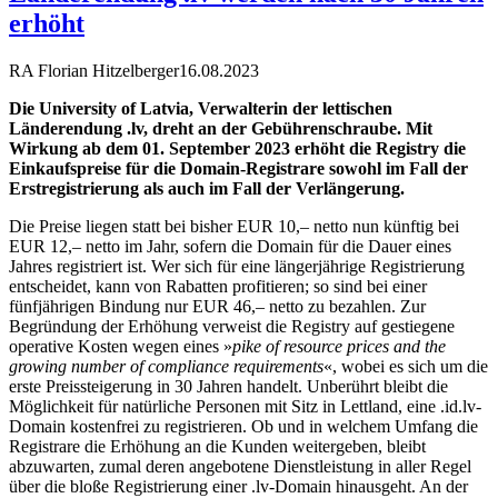
erhöht
RA Florian Hitzelberger
16.08.2023
Die University of Latvia, Verwalterin der lettischen
Länderendung .lv, dreht an der Gebührenschraube. Mit
Wirkung ab dem 01. September 2023 erhöht die Registry die
Einkaufspreise für die Domain-Registrare sowohl im Fall der
Erstregistrierung als auch im Fall der Verlängerung.
Die Preise liegen statt bei bisher EUR 10,– netto nun künftig bei
EUR 12,– netto im Jahr, sofern die Domain für die Dauer eines
Jahres registriert ist. Wer sich für eine längerjährige Registrierung
entscheidet, kann von Rabatten profitieren; so sind bei einer
fünfjährigen Bindung nur EUR 46,– netto zu bezahlen. Zur
Begründung der Erhöhung verweist die Registry auf gestiegene
operative Kosten wegen eines »
pike of resource prices and the
growing number of compliance requirements
«, wobei es sich um die
erste Preissteigerung in 30 Jahren handelt. Unberührt bleibt die
Möglichkeit für natürliche Personen mit Sitz in Lettland, eine .id.lv-
Domain kostenfrei zu registrieren. Ob und in welchem Umfang die
Registrare die Erhöhung an die Kunden weitergeben, bleibt
abzuwarten, zumal deren angebotene Dienstleistung in aller Regel
über die bloße Registrierung einer .lv-Domain hinausgeht. An der