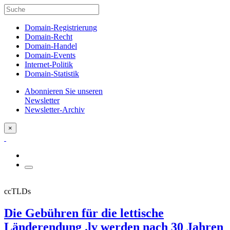
Domain-Registrierung
Domain-Recht
Domain-Handel
Domain-Events
Internet-Politik
Domain-Statistik
Abonnieren Sie unseren
Newsletter
Newsletter-Archiv
×
ccTLDs
Die Gebühren für die lettische
Länderendung .lv werden nach 30 Jahren