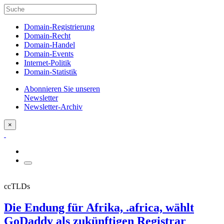
Domain-Registrierung
Domain-Recht
Domain-Handel
Domain-Events
Internet-Politik
Domain-Statistik
Abonnieren Sie unseren
Newsletter
Newsletter-Archiv
×
ccTLDs
Die Endung für Afrika, .africa, wählt
GoDaddy als zukünftigen Registrar