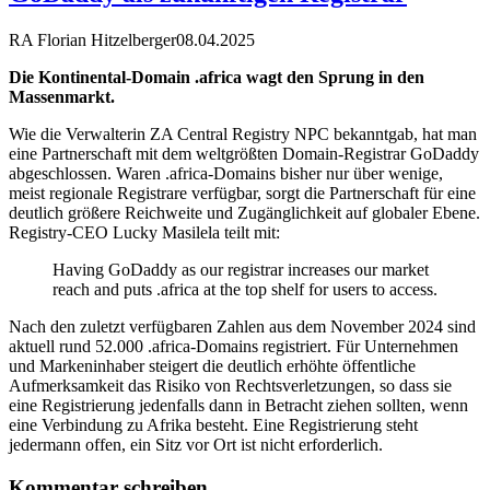
RA Florian Hitzelberger
08.04.2025
Die Kontinental-Domain .africa wagt den Sprung in den
Massenmarkt.
Wie die Verwalterin ZA Central Registry NPC bekanntgab, hat man
eine Partnerschaft mit dem weltgrößten Domain-Registrar GoDaddy
abgeschlossen. Waren .africa-Domains bisher nur über wenige,
meist regionale Registrare verfügbar, sorgt die Partnerschaft für eine
deutlich größere Reichweite und Zugänglichkeit auf globaler Ebene.
Registry-CEO Lucky Masilela teilt mit:
Having GoDaddy as our registrar increases our market
reach and puts .africa at the top shelf for users to access.
Nach den zuletzt verfügbaren Zahlen aus dem November 2024 sind
aktuell rund 52.000 .africa-Domains registriert. Für Unternehmen
und Markeninhaber steigert die deutlich erhöhte öffentliche
Aufmerksamkeit das Risiko von Rechtsverletzungen, so dass sie
eine Registrierung jedenfalls dann in Betracht ziehen sollten, wenn
eine Verbindung zu Afrika besteht. Eine Registrierung steht
jedermann offen, ein Sitz vor Ort ist nicht erforderlich.
Kommentar schreiben