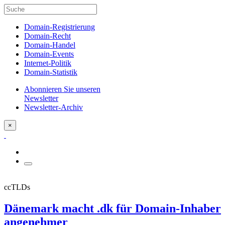
Domain-Registrierung
Domain-Recht
Domain-Handel
Domain-Events
Internet-Politik
Domain-Statistik
Abonnieren Sie unseren
Newsletter
Newsletter-Archiv
×
ccTLDs
Dänemark macht .dk für Domain-Inhaber
angenehmer