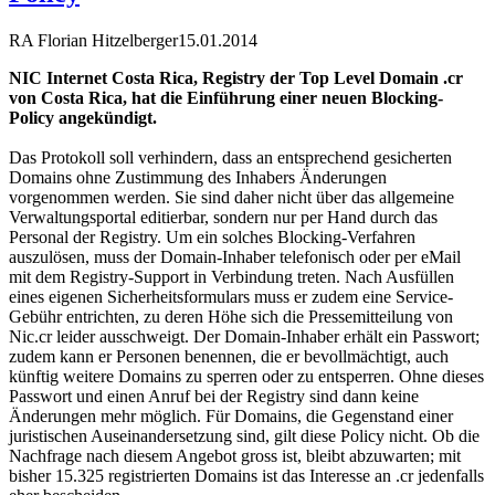
RA Florian Hitzelberger
15.01.2014
NIC Internet Costa Rica, Registry der Top Level Domain .cr
von Costa Rica, hat die Einführung einer neuen Blocking-
Policy angekündigt.
Das Protokoll soll verhindern, dass an entsprechend gesicherten
Domains ohne Zustimmung des Inhabers Änderungen
vorgenommen werden. Sie sind daher nicht über das allgemeine
Verwaltungsportal editierbar, sondern nur per Hand durch das
Personal der Registry. Um ein solches Blocking-Verfahren
auszulösen, muss der Domain-Inhaber telefonisch oder per eMail
mit dem Registry-Support in Verbindung treten. Nach Ausfüllen
eines eigenen Sicherheitsformulars muss er zudem eine Service-
Gebühr entrichten, zu deren Höhe sich die Pressemitteilung von
Nic.cr leider ausschweigt. Der Domain-Inhaber erhält ein Passwort;
zudem kann er Personen benennen, die er bevollmächtigt, auch
künftig weitere Domains zu sperren oder zu entsperren. Ohne dieses
Passwort und einen Anruf bei der Registry sind dann keine
Änderungen mehr möglich. Für Domains, die Gegenstand einer
juristischen Auseinandersetzung sind, gilt diese Policy nicht. Ob die
Nachfrage nach diesem Angebot gross ist, bleibt abzuwarten; mit
bisher 15.325 registrierten Domains ist das Interesse an .cr jedenfalls