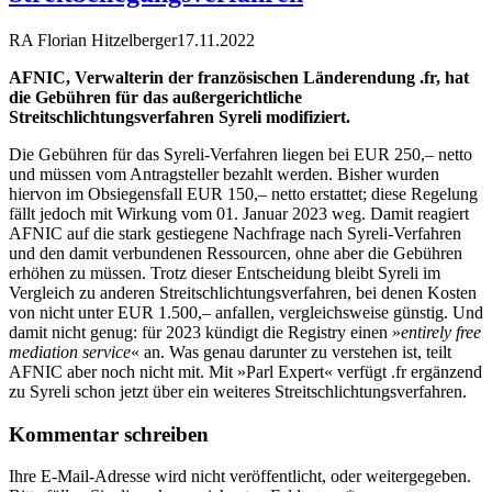
RA Florian Hitzelberger
17.11.2022
AFNIC, Verwalterin der französischen Länderendung .fr, hat
die Gebühren für das außergerichtliche
Streitschlichtungsverfahren Syreli modifiziert.
Die Gebühren für das Syreli-Verfahren liegen bei EUR 250,– netto
und müssen vom Antragsteller bezahlt werden. Bisher wurden
hiervon im Obsiegensfall EUR 150,– netto erstattet; diese Regelung
fällt jedoch mit Wirkung vom 01. Januar 2023 weg. Damit reagiert
AFNIC auf die stark gestiegene Nachfrage nach Syreli-Verfahren
und den damit verbundenen Ressourcen, ohne aber die Gebühren
erhöhen zu müssen. Trotz dieser Entscheidung bleibt Syreli im
Vergleich zu anderen Streitschlichtungsverfahren, bei denen Kosten
von nicht unter EUR 1.500,– anfallen, vergleichsweise günstig. Und
damit nicht genug: für 2023 kündigt die Registry einen »
entirely free
mediation service
« an. Was genau darunter zu verstehen ist, teilt
AFNIC aber noch nicht mit. Mit »Parl Expert« verfügt .fr ergänzend
zu Syreli schon jetzt über ein weiteres Streitschlichtungsverfahren.
Kommentar schreiben
Ihre E-Mail-Adresse wird nicht veröffentlicht, oder weitergegeben.