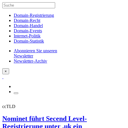
Domain-Registrierung
Domain-Recht
Domain-Handel
Domain-Events
Internet-Politik
Domain-Statistik
Abonnieren Sie unseren
Newsletter
Newsletter-Archiv
×
ccTLD
Nominet führt Secend Level-
Registrierung unter .uk ein