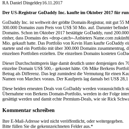
RA Daniel Dingeldey
16.11.2017
Der US-Registrar GoDaddy Inc. kaufte im Oktober 2017 für rund
GoDaddy Inc. ist weltweit der größte Domain-Registrar, mit gut 55
300.000 Domains zum Preis von US$ 50 Mio. auf. Darunter befindet 
Domains. Schon im Oktober 2017 bestätigte GoDaddy, rund 200.000 
einher, dass Domains des »drop-catch«-Anbieters Name.com zukünfti
Mio. gekauft hatte. Das Portfolio von Kevin Ham kaufte GoDaddy eine
startete und ein Portfolio mit über 300.000 Domains zusammentrug, d
einzelnen Portfolien erzielten. Die einzelnen Domains kosteten GoD
Dieser Durchschnittspreis läge damit deutlich unter demjenigen des
einzelne Domain US$ 500,– gekostet hätte. Ob Mike Berkens Portfolio 
Betrag als Differenz. Das legt zumindest die Vermutung für einen K
Namen von Marchex voraus. Der Kaufpreis lag damals bei US$ 28,1 
Diese beiden erneuten Deals von GoDaddy werden voraussichtlich st
Übernahme von Berkens Domain-Portfolio, werden in der Folge inte
gesättigt werden und damit echte Premium-Deals, wie sie Rick Schwar
Kommentar schreiben
Ihre E-Mail-Adresse wird nicht veröffentlicht, oder weitergegeben.
Bitte füllen Sie die gekennzeichneten Felder aus.
*