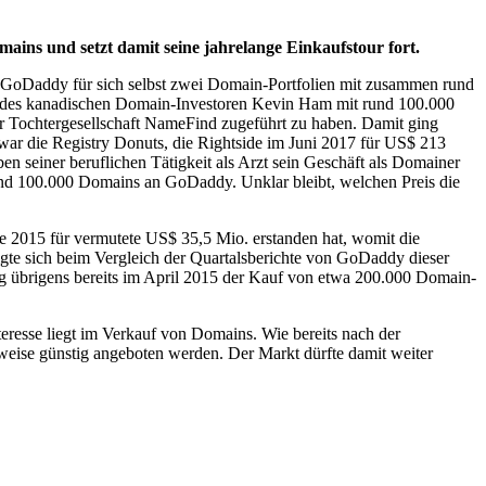
ins und setzt damit seine jahrelange Einkaufstour fort.
e GoDaddy für sich selbst zwei Domain-Portfolien mit zusammen rund
io des kanadischen Domain-Investoren Kevin Ham mit rund 100.000
 Tochtergesellschaft NameFind zugeführt zu haben. Damit ging
ar die Registry Donuts, die Rightside im Juni 2017 für US$ 213
 seiner beruflichen Tätigkeit als Arzt sein Geschäft als Domainer
rund 100.000 Domains an GoDaddy. Unklar bleibt, welchen Preis die
e 2015 für vermutete US$ 35,5 Mio. erstanden hat, womit die
eigte sich beim Vergleich der Quartalsberichte von GoDaddy dieser
ng übrigens bereits im April 2015 der Kauf von etwa 200.000 Domain-
resse liegt im Verkauf von Domains. Wie bereits nach der
ise günstig angeboten werden. Der Markt dürfte damit weiter