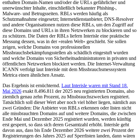
enthalten Domain-Namen und/oder die URLs gefährlicher und
unerwünschter Inhalte, einschließlich bekannter Phishing-,
Malware- und Betrugsseiten. RBLs werden häufig als
Schutzmaßnahme eingesetzt; Internetdienstanbieter, DNS-Resolver
und andere Organisationen nutzen diese RBLs, um den Zugriff auf
diese Domains und URLs in ihren Netzwerken zu blockieren und so
zu schützen. Die Daten der RBLs liefern Interisle eine praktische
Messung dessen, was in der »realen Welt« geschieht. Sie sollen
zeigen, welche Domains von professionellen
Missbrauchsbekämpfungsstellen als schädlich eingestuft wurden
und welche Domains von Sicherheitsadministratoren in privaten und
öffentlichen Netzwerken blockiert werden. Die Internet-Verwaltung
ICANN verfolgt laut Interisle mit dem Missbrauchsmesssystem
Metrica einen ähnlichen Ansatz.
Das Ergebnis ist ernüchternd.
Laut Interisle waren mit Stand 18.
Mai 2026
exakt 8.496.811 der 2025 neu registrierten Domains, also
ziemlich genau zehn Prozent, zu Missbrauchszwecken registriert.
Tatsächlich soll dieser Wert aber noch viel höher liegen, nämlich aus
zwei Gründen: Die Anbieter von RBLs erkennen oder listen nicht
alle missbrauchten Domains auf und weitere Domains, die zwischen
Ende Mai und Dezember 2025 registriert wurden, werden künftig
erst gesperrt, so dass sich deren Gesamtzahl erhöht. Interisle geht
davon aus, dass bis Ende Dezember 2026 weitere zwei Prozent der
Registrierungen des Jahres 2025 auf Sperrlisten landen, dann wären