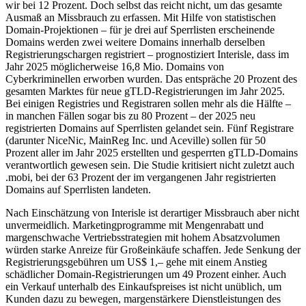
wir bei 12 Prozent. Doch selbst das reicht nicht, um das gesamte
Ausmaß an Missbrauch zu erfassen. Mit Hilfe von statistischen
Domain-Projektionen – für je drei auf Sperrlisten erscheinende
Domains werden zwei weitere Domains innerhalb derselben
Registrierungschargen registriert – prognostiziert Interisle, dass im
Jahr 2025 möglicherweise 16,8 Mio. Domains von
Cyberkriminellen erworben wurden. Das entspräche 20 Prozent des
gesamten Marktes für neue gTLD-Registrierungen im Jahr 2025.
Bei einigen Registries und Registraren sollen mehr als die Hälfte –
in manchen Fällen sogar bis zu 80 Prozent – der 2025 neu
registrierten Domains auf Sperrlisten gelandet sein. Fünf Registrare
(darunter NiceNic, MainReg Inc. und Aceville) sollen für 50
Prozent aller im Jahr 2025 erstellten und gesperrten gTLD-Domains
verantwortlich gewesen sein. Die Studie kritisiert nicht zuletzt auch
.mobi, bei der 63 Prozent der im vergangenen Jahr registrierten
Domains auf Sperrlisten landeten.
Nach Einschätzung von Interisle ist derartiger Missbrauch aber nicht
unvermeidlich. Marketingprogramme mit Mengenrabatt und
margenschwache Vertriebsstrategien mit hohem Absatzvolumen
würden starke Anreize für Großeinkäufe schaffen. Jede Senkung der
Registrierungsgebühren um US$ 1,– gehe mit einem Anstieg
schädlicher Domain-Registrierungen um 49 Prozent einher. Auch
ein Verkauf unterhalb des Einkaufspreises ist nicht unüblich, um
Kunden dazu zu bewegen, margenstärkere Dienstleistungen des