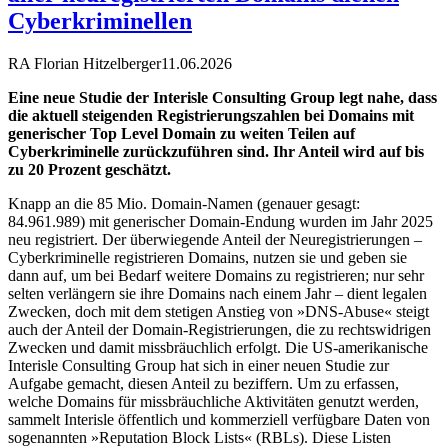
Cyberkriminellen
RA Florian Hitzelberger
11.06.2026
Eine neue Studie der Interisle Consulting Group legt nahe, dass
die aktuell steigenden Registrierungszahlen bei Domains mit
generischer Top Level Domain zu weiten Teilen auf
Cyberkriminelle zurückzuführen sind. Ihr Anteil wird auf bis
zu 20 Prozent geschätzt.
Knapp an die 85 Mio. Domain-Namen (genauer gesagt:
84.961.989) mit generischer Domain-Endung wurden im Jahr 2025
neu registriert. Der überwiegende Anteil der Neuregistrierungen –
Cyberkriminelle registrieren Domains, nutzen sie und geben sie
dann auf, um bei Bedarf weitere Domains zu registrieren; nur sehr
selten verlängern sie ihre Domains nach einem Jahr – dient legalen
Zwecken, doch mit dem stetigen Anstieg von »DNS-Abuse« steigt
auch der Anteil der Domain-Registrierungen, die zu rechtswidrigen
Zwecken und damit missbräuchlich erfolgt. Die US-amerikanische
Interisle Consulting Group hat sich in einer neuen Studie zur
Aufgabe gemacht, diesen Anteil zu beziffern. Um zu erfassen,
welche Domains für missbräuchliche Aktivitäten genutzt werden,
sammelt Interisle öffentlich und kommerziell verfügbare Daten von
sogenannten »Reputation Block Lists« (RBLs). Diese Listen