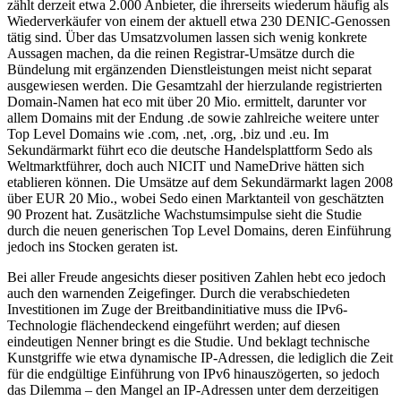
zählt derzeit etwa 2.000 Anbieter, die ihrerseits wiederum häufig als
Wiederverkäufer von einem der aktuell etwa 230 DENIC-Genossen
tätig sind. Über das Umsatzvolumen lassen sich wenig konkrete
Aussagen machen, da die reinen Registrar-Umsätze durch die
Bündelung mit ergänzenden Dienstleistungen meist nicht separat
ausgewiesen werden. Die Gesamtzahl der hierzulande registrierten
Domain-Namen hat eco mit über 20 Mio. ermittelt, darunter vor
allem Domains mit der Endung .de sowie zahlreiche weitere unter
Top Level Domains wie .com, .net, .org, .biz und .eu. Im
Sekundärmarkt führt eco die deutsche Handelsplattform Sedo als
Weltmarktführer, doch auch NICIT und NameDrive hätten sich
etablieren können. Die Umsätze auf dem Sekundärmarkt lagen 2008
über EUR 20 Mio., wobei Sedo einen Marktanteil von geschätzten
90 Prozent hat. Zusätzliche Wachstumsimpulse sieht die Studie
durch die neuen generischen Top Level Domains, deren Einführung
jedoch ins Stocken geraten ist.
Bei aller Freude angesichts dieser positiven Zahlen hebt eco jedoch
auch den warnenden Zeigefinger. Durch die verabschiedeten
Investitionen im Zuge der Breitbandinitiative muss die IPv6-
Technologie flächendeckend eingeführt werden; auf diesen
eindeutigen Nenner bringt es die Studie. Und beklagt technische
Kunstgriffe wie etwa dynamische IP-Adressen, die lediglich die Zeit
für die endgültige Einführung von IPv6 hinauszögerten, so jedoch
das Dilemma – den Mangel an IP-Adressen unter dem derzeitigen