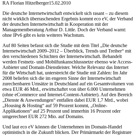
RA Florian Hitzelberger
15.02.2010
Die deutsche Internetwirtschaft entwickelt sich rasant – zu diesem
nicht wirklich überraschenden Ergebnis kommt eco eV, der Verband
der deutschen Internetwirtschaft in Kooperation mit der
Managementberatung Arthur D. Little. Doch der Verband warnt:
ohne IPv6 gibt es kein weiteres Wachstum.
Auf 80 Seiten befasst sich die Studie mit dem Titel „Die deutsche
Internetwirtschaft 2009–2012 – Überblick, Trends und Treiber“ mit
den verschiedenen Schichten der Internetwirtschaft. Behandelt
werden Festnetz- und Mobilfunkanschlussnetze ebenso wie Access-
Anbieter und Domain-Dienstleister. Welche Relevanz das Internet
für die Wirtschaft hat, unterstreicht die Studie mit Zahlen: Im Jahr
2008 beliefen sich die im engeren Sinne der Internetwirtschaft
zurechenbaren Umsätze in Deutschland auf ein Gesamtvolumen von
etwa EUR 46 Mrd., erwirtschaftet von über 6.000 Unternehmen
(ohne eCommerce und Internet-Content-Anbieter). Auf den Bereich
„Dienste & Anwendungen“ entfallen dabei EUR 1,7 Mrd., wobei
„Housing & Hosting“ auf 59 Prozent kommt, „Online-
Applikationen“ auf 25 Prozent und immerhin 16 Prozent oder
umgerechnet EUR 272 Mio. auf Domains.
Und laut eco eV können die Unternehmen im Domain-Handel
optimistisch in die Zukunft blicken. Der Primärmarkt der Registrare