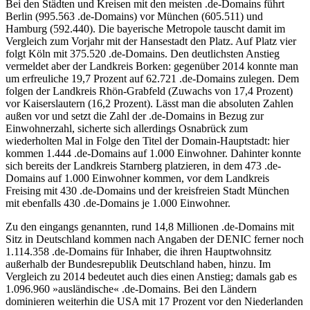
Bei den Städten und Kreisen mit den meisten .de-Domains führt
Berlin (995.563 .de-Domains) vor München (605.511) und
Hamburg (592.440). Die bayerische Metropole tauscht damit im
Vergleich zum Vorjahr mit der Hansestadt den Platz. Auf Platz vier
folgt Köln mit 375.520 .de-Domains. Den deutlichsten Anstieg
vermeldet aber der Landkreis Borken: gegenüber 2014 konnte man
um erfreuliche 19,7 Prozent auf 62.721 .de-Domains zulegen. Dem
folgen der Landkreis Rhön-Grabfeld (Zuwachs von 17,4 Prozent)
vor Kaiserslautern (16,2 Prozent). Lässt man die absoluten Zahlen
außen vor und setzt die Zahl der .de-Domains in Bezug zur
Einwohnerzahl, sicherte sich allerdings Osnabrück zum
wiederholten Mal in Folge den Titel der Domain-Hauptstadt: hier
kommen 1.444 .de-Domains auf 1.000 Einwohner. Dahinter konnte
sich bereits der Landkreis Starnberg platzieren, in dem 473 .de-
Domains auf 1.000 Einwohner kommen, vor dem Landkreis
Freising mit 430 .de-Domains und der kreisfreien Stadt München
mit ebenfalls 430 .de-Domains je 1.000 Einwohner.
Zu den eingangs genannten, rund 14,8 Millionen .de-Domains mit
Sitz in Deutschland kommen nach Angaben der DENIC ferner noch
1.114.358 .de-Domains für Inhaber, die ihren Hauptwohnsitz
außerhalb der Bundesrepublik Deutschland haben, hinzu. Im
Vergleich zu 2014 bedeutet auch dies einen Anstieg; damals gab es
1.096.960 »ausländische« .de-Domains. Bei den Ländern
dominieren weiterhin die USA mit 17 Prozent vor den Niederlanden