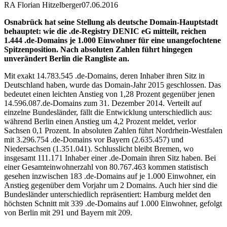
RA Florian Hitzelberger
07.06.2016
Osnabrück hat seine Stellung als deutsche Domain-Hauptstadt
behauptet: wie die .de-Registry DENIC eG mitteilt, reichen
1.444 .de-Domains je 1.000 Einwohner für eine unangefochtene
Spitzenposition. Nach absoluten Zahlen führt hingegen
unverändert Berlin die Rangliste an.
Mit exakt 14.783.545 .de-Domains, deren Inhaber ihren Sitz in
Deutschland haben, wurde das Domain-Jahr 2015 geschlossen. Das
bedeutet einen leichten Anstieg von 1,28 Prozent gegenüber jenen
14.596.087.de-Domains zum 31. Dezember 2014. Verteilt auf
einzelne Bundesländer, fällt die Entwicklung unterschiedlich aus:
während Berlin einen Anstieg um 4,2 Prozent meldet, verlor
Sachsen 0,1 Prozent. In absoluten Zahlen führt Nordrhein-Westfalen
mit 3.296.754 .de-Domains vor Bayern (2.635.457) und
Niedersachsen (1.351.041). Schlusslicht bleibt Bremen, wo
insgesamt 111.171 Inhaber einer .de-Domain ihren Sitz haben. Bei
einer Gesamteinwohnerzahl von 80.767.463 kommen statistisch
gesehen inzwischen 183 .de-Domains auf je 1.000 Einwohner, ein
Anstieg gegenüber dem Vorjahr um 2 Domains. Auch hier sind die
Bundesländer unterschiedlich repräsentiert: Hamburg meldet den
höchsten Schnitt mit 339 .de-Domains auf 1.000 Einwohner, gefolgt
von Berlin mit 291 und Bayern mit 209.