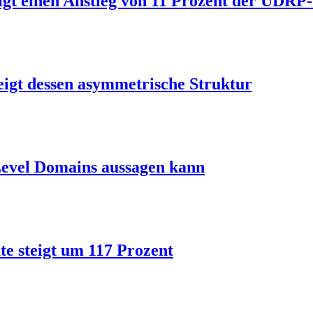
igt einen Anstieg von 11 Prozent der UDR
igt dessen asymmetrische Struktur
Level Domains aussagen kann
ate steigt um 117 Prozent