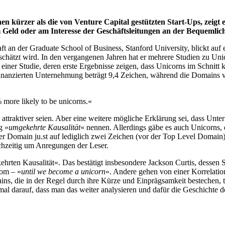
 kürzer als die von Venture Capital gestützten Start-Ups, zeigt
am Geld oder am Interesse der Geschäftsleitungen an der Bequemli
haft an der Graduate School of Business, Stanford University, blickt a
eschätzt wird. In den vergangenen Jahren hat er mehrere Studien zu Un
an einer Studie, deren erste Ergebnisse zeigen, dass Unicorns im Schn
-finanzierten Unternehmung beträgt 9,4 Zeichen, während die Domains v
more likely to be unicorns.«
traktiver seien. Aber eine weitere mögliche Erklärung sei, dass Unter
g »
umgekehrte Kausalität
« nennen. Allerdings gäbe es auch Unicorns,
rer Domain ju.st auf lediglich zwei Zeichen (vor der Top Level Domain)
eichzeitig um Anregungen der Leser.
ehrten Kausalität«. Das bestätigt insbesondere Jackson Curtis, dessen
com – »
until we become a unicorn
«. Andere gehen von einer Korrelation
ins, die in der Regel durch ihre Kürze und Einprägsamkeit bestechen, 
on mal darauf, dass man das weiter analysieren und dafür die Geschich