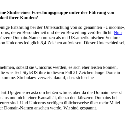
 eine Studie einer Forschungsgruppe unter der Führung von
chkeit ihrer Kunden?
uf einige Erfahrung bei der Untersuchung von so genannten »Unicorns«,
icorns, deren Besonderheit und deren Bewertung veröffentlicht.
Nun
itt kürzere Domain-Namen nutzen als mit US-amerikanischen Venture
on Unicorns lediglich 8,4 Zeichen aufwiesen. Dieser Unterschied sei,
nehmen, sobald sie Unicorns werden, es sich eher leisten können,
 die wie TechStyleOS ihre in diesem Fall 21 Zeichen lange Domain
 komme. Strebulaev verweist darauf, dass sich seine
 Start-Up gerne recast.com heißen würde; aber da die Domain besetzt
 aus und nicht einer Kausalität, die zu den kürzeren Domains bei
teurer sind. Und Unicorns verfügen üblicherweise über mehr Mittel
te der Domain-Namen ansehen werde. Wir sind gespannt.