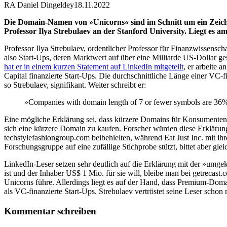
RA Daniel Dingeldey
18.11.2022
Die Domain-Namen von »Unicorns« sind im Schnitt um ein Zeichen
Professor Ilya Strebulaev an der Stanford University. Liegt es 
Professor Ilya Strebulaev, ordentlicher Professor für Finanzwissensc
also Start-Ups, deren Marktwert auf über eine Milliarde US-Dollar g
hat er in einem kurzen Statement auf LinkedIn mitgeteilt
, er arbeite 
Capital finanzierte Start-Ups. Die durchschnittliche Länge einer VC
so Strebulaev, signifikant. Weiter schreibt er:
»Companies with domain length of 7 or fewer symbols are 36% 
Eine mögliche Erklärung sei, dass kürzere Domains für Konsumenten at
sich eine kürzere Domain zu kaufen. Forscher würden diese Erklärun
techstylefashiongroup.com beibehielten, während Eat Just Inc. mit ih
Forschungsgruppe auf eine zufällige Stichprobe stützt, bittet aber gl
LinkedIn-Leser setzen sehr deutlich auf die Erklärung mit der »umgek
ist und der Inhaber US$ 1 Mio. für sie will, bleibe man bei getrecast.
Unicorns führe. Allerdings liegt es auf der Hand, dass Premium-Doma
als VC-finanzierte Start-Ups. Strebulaev vertröstet seine Leser sch
Kommentar schreiben