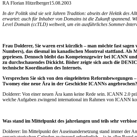
RA Florian Hitzelberger
15.08.2003
In der Politik sind sie seit Jahren Tradition: abseits der Hektik de
erwartet: auch für Inhaber von Domains ist die Zukunft spannend. W
Level Domain (ccTLD) weltweit, um ein ausführliches Sommer-Intervie
Frau Dolderer, Sie waren erst kürzlich – man möchte fast sagen 
Numbers), das diesmal im kanadischen Montreal stattfand. Als 
gepriesen. Dennoch bleibt das Kompetenzgewirr bei ICANN und 
zu durchschauendes Dickicht. Bisher zeigte sich auch die DENIC
technische Koordination des Internets.
Versprechen Sie sich von den eingeleiteten Reformbewegungen 
Twomey eine neue Ära in der Geschichte ICANNs angebrochen
Dolderer: Von einer neuen Ära kann keine Rede sein. ICANN 2.0 präs
welche Aufgaben zwingend international im Rahmen von ICANN koord
Was stand im Mittelpunkt des jahrelangen und teils sehr verbiss
Dolderer: Im Mittelpunkt der Auseinandersetzung stand immer der An
organisatorischen Gründen zwingend erforderlich – ja in aller Regel 