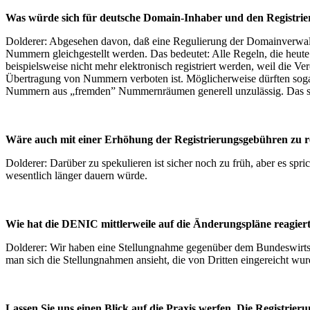
Was würde sich für deutsche Domain-Inhaber und den Registrie
Dolderer: Abgesehen davon, daß eine Regulierung der Domainverwaltun
Nummern gleichgestellt werden. Das bedeutet: Alle Regeln, die heut
beispielsweise nicht mehr elektronisch registriert werden, weil die 
Übertragung von Nummern verboten ist. Möglicherweise dürften soga
Nummern aus „fremden” Nummernräumen generell unzulässig. Das sind 
Wäre auch mit einer Erhöhung der Registrierungsgebühren zu 
Dolderer: Darüber zu spekulieren ist sicher noch zu früh, aber es sp
wesentlich länger dauern würde.
Wie hat die DENIC mittlerweile auf die Änderungspläne reagier
Dolderer: Wir haben eine Stellungnahme gegenüber dem Bundeswirtsc
man sich die Stellungnahmen ansieht, die von Dritten eingereicht wurd
Lassen Sie uns einen Blick auf die Praxis werfen. Die Registr