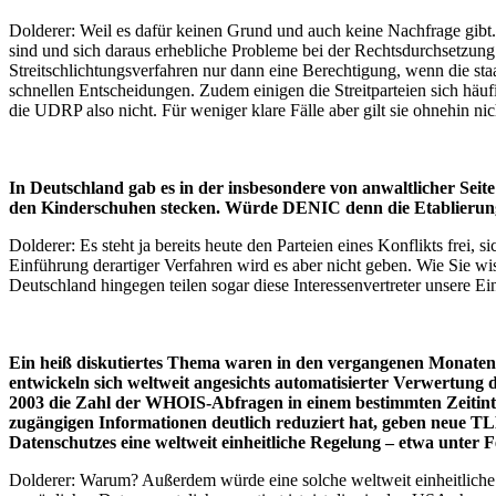
Dolderer: Weil es dafür keinen Grund und auch keine Nachfrage gibt.
sind und sich daraus erhebliche Probleme bei der Rechtsdurchsetzung
Streitschlichtungsverfahren nur dann eine Berechtigung, wenn die staat
schnellen Entscheidungen. Zudem einigen die Streitparteien sich häufi
die UDRP also nicht. Für weniger klare Fälle aber gilt sie ohnehin ni
In Deutschland gab es in der insbesondere von anwaltlicher Seite
den Kinderschuhen stecken. Würde DENIC denn die Etablierung
Dolderer: Es steht ja bereits heute den Parteien eines Konflikts fr
Einführung derartiger Verfahren wird es aber nicht geben. Wie Sie 
Deutschland hingegen teilen sogar diese Interessenvertreter unsere 
Ein heiß diskutiertes Thema waren in den vergangenen Monaten
entwickeln sich weltweit angesichts automatisierter Verwertung 
2003 die Zahl der WHOIS-Abfragen in einem bestimmten Zeitinte
zugängigen Informationen deutlich reduziert hat, geben neue T
Datenschutzes eine weltweit einheitliche Regelung – etwa unt
Dolderer: Warum? Außerdem würde eine solche weltweit einheitliche