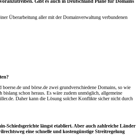
 voranzutreiben. Gibt es auch in Deutschland Pläne für Domains
es einer Überarbeitung aller mit der Domainverwaltung verbundenen
nten?
ind boerse.de und börse.de zwei grundverschiedene Domains, so wie
ch bislang schon heraus. Es wäre zudem unmöglich, allgemeine
üller.de. Daher kann die Lösung solcher Konflikte sicher nicht durch
-Schiedsgerichte längst etabliert. Aber auch zahlreiche Länder
lrechtsweg eine schnelle und kostengünstige Streitregelung