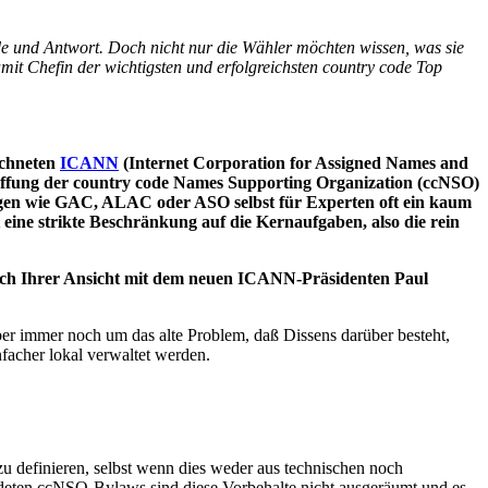
Rede und Antwort. Doch nicht nur die Wähler möchten wissen, was sie
it Chefin der wichtigsten und erfolgreichsten country code Top
ichneten
ICANN
(Internet Corporation for Assigned Names and
haffung der country code Names Supporting Organization (ccNSO)
ngen wie GAC, ALAC oder ASO selbst für Experten oft ein kaum
ine strikte Beschränkung auf die Kernaufgaben, also die rein
ach Ihrer Ansicht mit dem neuen ICANN-Präsidenten Paul
er immer noch um das alte Problem, daß Dissens darüber besteht,
acher lokal verwaltet werden.
 definieren, selbst wenn dies weder aus technischen noch
hiedeten ccNSO-Bylaws sind diese Vorbehalte nicht ausgeräumt und es