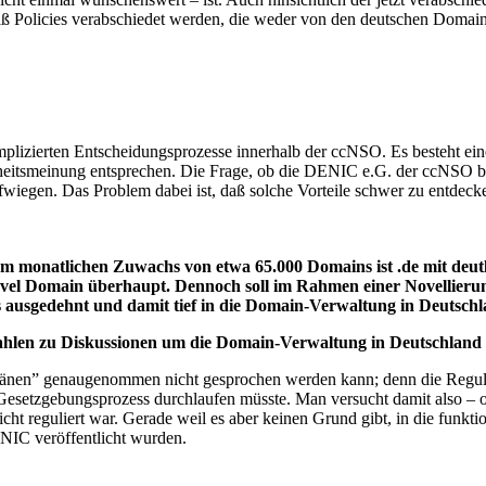
aß Policies verabschiedet werden, die weder von den deutschen Domai
plizierten Entscheidungsprozesse innerhalb der ccNSO. Es besteht ein
rheitsmeinung entsprechen. Die Frage, ob die DENIC e.G. der ccNSO bei
aufwiegen. Das Problem dabei ist, daß solche Vorteile schwer zu entdeck
nem monatlichen Zuwachs von etwa 65.000 Domains ist .de mit deutl
vel Domain überhaupt. Dennoch soll im Rahmen einer Novellieru
 ausgedehnt und damit tief in die Domain-Verwaltung in Deutschl
n Zahlen zu Diskussionen um die Domain-Verwaltung in Deutschla
länen” genaugenommen nicht gesprochen werden kann; denn die Reguli
Gesetzgebungsprozess durchlaufen müsste. Man versucht damit also – o
icht reguliert war. Gerade weil es aber keinen Grund gibt, in die funk
ENIC veröffentlicht wurden.