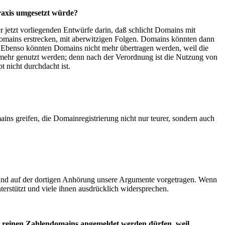
raxis umgesetzt würde?
r jetzt vorliegenden Entwürfe darin, daß schlicht Domains mit
Domains erstrecken, mit aberwitzigen Folgen. Domains könnten dann
ht. Ebenso könnten Domains nicht mehr übertragen werden, weil die
mehr genutzt werden; denn nach der Verordnung ist die Nutzung von
 nicht durchdacht ist.
ins greifen, die Domainregistrierung nicht nur teurer, sondern auch
 und auf der dortigen Anhörung unsere Argumente vorgetragen. Wenn
terstützt und viele ihnen ausdrücklich widersprechen.
ne reinen Zahlendomains angemeldet werden dürfen, weil