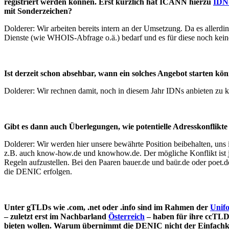
registriert werden können. Erst kürzlich hat ICANN hierzu
IDN-
mit Sonderzeichen?
Dolderer: Wir arbeiten bereits intern an der Umsetzung. Da es allerdi
Dienste (wie WHOIS-Abfrage o.ä.) bedarf und es für diese noch keine 
Ist derzeit schon absehbar, wann ein solches Angebot starten kö
Dolderer: Wir rechnen damit, noch in diesem Jahr IDNs anbieten zu 
Gibt es dann auch Überlegungen, wie potentielle Adresskonflikt
Dolderer: Wir werden hier unsere bewährte Position beibehalten, uns
z.B. auch know-how.de und knowhow.de. Der mögliche Konflikt ist ja
Regeln aufzustellen. Bei den Paaren bauer.de und baür.de oder poet.de
die DENIC erfolgen.
Unter gTLDs wie .com, .net oder .info sind im Rahmen der
Unif
– zuletzt erst im Nachbarland
Österreich
– haben für ihre ccTLDs
bieten wollen. Warum übernimmt die DENIC nicht der Einfachk