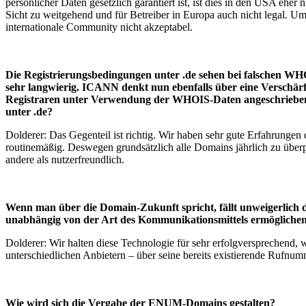
persönlicher Daten gesetzlich garantiert ist, ist dies in den USA eh
Sicht zu weitgehend und für Betreiber in Europa auch nicht legal. U
internationale Community nicht akzeptabel.
Die Registrierungsbedingungen unter .de sehen bei falschen WHO
sehr langwierig. ICANN denkt nun ebenfalls über eine Verschär
Registraren unter Verwendung der WHOIS-Daten angeschrieben we
unter .de?
Dolderer: Das Gegenteil ist richtig. Wir haben sehr gute Erfahrungen
routinemäßig. Deswegen grundsätzlich alle Domains jährlich zu überp
andere als nutzerfreundlich.
Wenn man über die Domain-Zukunft spricht, fällt unweigerlich
unabhängig von der Art des Kommunikationsmittels ermöglichen.
Dolderer: Wir halten diese Technologie für sehr erfolgversprechend, 
unterschiedlichen Anbietern – über seine bereits existierende Rufnum
Wie wird sich die Vergabe der ENUM-Domains gestalten?