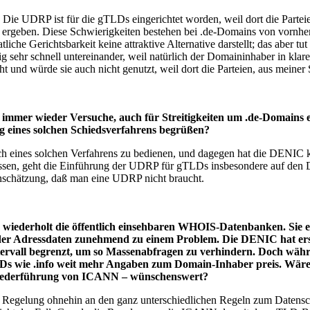
 Die UDRP ist für die gTLDs eingerichtet worden, weil dort die Partei
 ergeben. Diese Schwierigkeiten bestehen bei .de-Domains von vornhere
liche Gerichtsbarkeit keine attraktive Alternative darstellt; das aber t
g sehr schnell untereinander, weil natürlich der Domaininhaber in klare
cht und würde sie auch nicht genutzt, weil dort die Parteien, aus meine
 immer wieder Versuche, auch für Streitigkeiten um .de-Domains eig
 eines solchen Schiedsverfahrens begrüßen?
ei, sich eines solchen Verfahrens zu bedienen, und dagegen hat die DE
wissen, geht die Einführung der UDRP für gTLDs insbesondere auf den D
Einschätzung, daß man eine UDRP nicht braucht.
 wiederholt die öffentlich einsehbaren WHOIS-Datenbanken. Sie 
der Adressdaten zunehmend zu einem Problem. Die DENIC hat erst k
rvall begrenzt, um so Massenabfragen zu verhindern. Doch währen
LDs wie .info weit mehr Angaben zum Domain-Inhaber preis. Wäre
er Federführung von ICANN – wünschenswert?
 Regelung ohnehin an den ganz unterschiedlichen Regeln zum Datensch