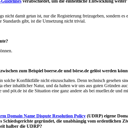
Guidelines
verabschiedet, um die einheitliche Entwicklung weiter
ngs nicht damit getan ist, nur die Registrierung freizugeben, sondern 
Standards gibt, ist die Umsetzung nicht trivial.
nnte?
können.
e zwischen zum Beispiel boerse.de und börse.de gelöst werden kön
 in solche Konfliktfälle nicht einzuschalten. Denn technisch gesehen s
 eher inhaltlicher Natur, und da halten wir uns aus guten Gründen au
 und pöt.de ist die Situation eine ganz andere als bei mueller.de und m
orm Domain Name Dispute Resolution Policy
(UDRP) eigene Domain
 Schiedsgerichte gegründet, die unabhängig vom ordentlichen Zivi
eit halber die UDRP?