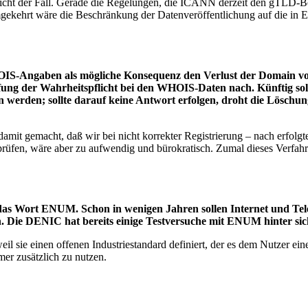
er nicht der Fall. Gerade die Regelungen, die ICANN derzeit den gTLD-
mgekehrt wäre die Beschränkung der Datenveröffentlichung auf die in Eu
IS-Angaben als mögliche Konsequenz den Verlust der Domain vor. 
fung der Wahrheitspflicht bei den WHOIS-Daten nach. Künftig sol
rden; sollte darauf keine Antwort erfolgen, droht die Löschung
 damit gemacht, daß wir bei nicht korrekter Registrierung – nach erfo
rüfen, wäre aber zu aufwendig und bürokratisch. Zumal dieses Verfahre
 das Wort ENUM. Schon in wenigen Jahren sollen Internet und Tel
 Die DENIC hat bereits einige Testversuche mit ENUM hinter sich
weil sie einen offenen Industriestandard definiert, der es dem Nutzer 
mer zusätzlich zu nutzen.