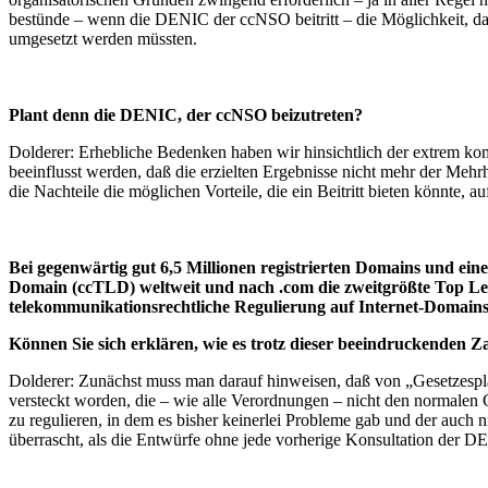
bestünde – wenn die DENIC der ccNSO beitritt – die Möglichkeit, d
umgesetzt werden müssten.
Plant denn die DENIC, der ccNSO beizutreten?
Dolderer: Erhebliche Bedenken haben wir hinsichtlich der extrem kom
beeinflusst werden, daß die erzielten Ergebnisse nicht mehr der Meh
die Nachteile die möglichen Vorteile, die ein Beitritt bieten könnte, 
Bei gegenwärtig gut 6,5 Millionen registrierten Domains und ei
Domain (ccTLD) weltweit und nach .com die zweitgrößte Top Le
telekommunikationsrechtliche Regulierung auf Internet-Domains
Können Sie sich erklären, wie es trotz dieser beeindruckende
Dolderer: Zunächst muss man darauf hinweisen, daß von „Gesetzesp
versteckt worden, die – wie alle Verordnungen – nicht den normalen 
zu regulieren, in dem es bisher keinerlei Probleme gab und der auch n
überrascht, als die Entwürfe ohne jede vorherige Konsultation der D