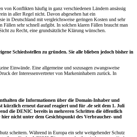
en von Konflikten häufig in ganz verschiedenen Ländern ansässig
in in aller Regel nicht. Davon abgesehen hat ein
ut sie in Deutschland mit vergleichsweise geringen Kosten und sehr
n Fällen sehr schnell aufgibt. In solchen klaren Fällen braucht man
r Sicht zu Recht, eine grundsätzliche Klärung wünschen.
ene Schiedsstellen zu gründen. Sie alle blieben jedoch bisher in
NIC keine Einwände. Eine allgemeine und sozusagen zwangsweise
ruck der Interessenvertreter von Markeninhabern zurück. In
enthalten die Informationen über die Domain-Inhaber und
ürzlich erneut darauf reagiert und für .de seit dem 1. Juli
d die DENIC bereits in mehreren Schritten die öffentlich
 hier nicht unter dem Gesichtspunkt des Verbraucher- und
utz scheitern. Während in Europa ein sehr weitgehender Schutz