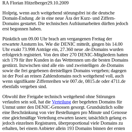
RA Florian Hitzelberger
29.10.2009
Holprig, wenn auch weitgehend störungsfrei ist die deutsche
Domain-Endung .de in eine neue Ära der Kurz- und Ziffern-
Domains gestartet. Die technischen Aufräumarbeiten dürften jedoch
erst begonnen haben.
Pünktlich um 09.00 Uhr brach am vergangenen Freitag der
erwartete Ansturm los. Wie die DENIC mitteilt, gingen bis 14.00
Uhr exakt 73.998 Anträge ein, 27.360 neue .de-Domains wurden
erfolgreich registriert. Von den über 270 DENIC-Mitgliedern hatten
sich 179 für ihre Kunden in das Wettrennen um die besten Domains
gestürzt. Inzwischen sind alle ein- und zweistelligen .de-Domains
sowie die frei gegebenen dreistelligen Domains vergeben; dagegen
ist der Pool an reinen Zahlendomains noch weitgehend voll, auch
wenn signifikante Ziffernreihen wie 007.de, 0815.de oder 4711.de
ebenfalls vergeben sind.
Obwohl ihre Freigabe technisch weitgehend ohne Störungen
verlaufen sein soll, hat die
Verteilung
der begehrten Domains für
Unmut unter den DENIC-Genossen gesorgt. Grundsätzlich sollte
eine Beschränkung von vier Bestellungen pro Minute und Genosse
eine gleichmäßige Verteilung erwarten lassen; tatsächlich gelang es
jedoch einzelnen Registraren, überproportional viele Domains zu
erhalten, bei einem Anbieter allein 193 Domains binnen der ersten