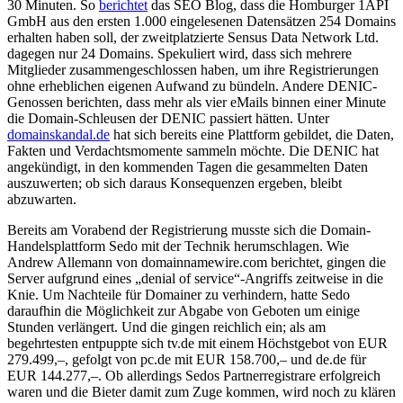
30 Minuten. So
berichtet
das SEO Blog, dass die Homburger 1API
GmbH aus den ersten 1.000 eingelesenen Datensätzen 254 Domains
erhalten haben soll, der zweitplatzierte Sensus Data Network Ltd.
dagegen nur 24 Domains. Spekuliert wird, dass sich mehrere
Mitglieder zusammengeschlossen haben, um ihre Registrierungen
ohne erheblichen eigenen Aufwand zu bündeln. Andere DENIC-
Genossen berichten, dass mehr als vier eMails binnen einer Minute
die Domain-Schleusen der DENIC passiert hätten. Unter
domainskandal.de
hat sich bereits eine Plattform gebildet, die Daten,
Fakten und Verdachtsmomente sammeln möchte. Die DENIC hat
angekündigt, in den kommenden Tagen die gesammelten Daten
auszuwerten; ob sich daraus Konsequenzen ergeben, bleibt
abzuwarten.
Bereits am Vorabend der Registrierung musste sich die Domain-
Handelsplattform Sedo mit der Technik herumschlagen. Wie
Andrew Allemann von domainnamewire.com berichtet, gingen die
Server aufgrund eines „denial of service“-Angriffs zeitweise in die
Knie. Um Nachteile für Domainer zu verhindern, hatte Sedo
daraufhin die Möglichkeit zur Abgabe von Geboten um einige
Stunden verlängert. Und die gingen reichlich ein; als am
begehrtesten entpuppte sich tv.de mit einem Höchstgebot von EUR
279.499,–, gefolgt von pc.de mit EUR 158.700,– und de.de für
EUR 144.277,–. Ob allerdings Sedos Partnerregistrare erfolgreich
waren und die Bieter damit zum Zuge kommen, wird noch zu klären