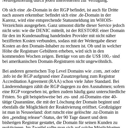
Neuregistrierung durch jeden Interessierten zur Verfügung.
Ob sich eine .de-Domain in der RGP befindet, ist auch für Dritte
nach aussen erkennbar: befindet sich eine .de-Domain in der
Karenz, wird eine entsprechende Statusmeldung im WHOIS-
Verzeichnis ausgegeben. Ganz umsonst dürfte dieser Service jedoch
nicht sein: wie die DENIC mitteilt, ist der RESTORE einer Domain
für den im Kundenauftrag handelnden Provider mit nicht näher
bezifferten Kosten verbunden, sodass mit der Weitergabe dieser
Kosten an den Domain-Inhaber zu rechnen ist. Ob und in welcher
Höhe die Registrare Gebühren erheben, wird sich in den
kommenden Wochen zeigen. Beträge von um die US$ 100,- sind
bei amerikanischen Domain-Registraren nicht ungewöhnlich.
Bei anderen generischen Top Level Domains wie .com, .net oder
.info ist die RGP aufgrund einer Zusatzregelung zum Registrar
Accreditation Agreement (RAA) schon viele Jahre Standard. Bei
Länderendungen zählt die RGP dagegen zu den Ausnahmen; sofern
eine RGP vorgesehen ist, gelten zudem häufig ganz unterschiedliche
Fristen. So gilt beispielsweise bei .eu- und .nl-Domains eine 40-
tätige Quarantäne, die mit der Löschung der Domain beginnt und
ebenfalls die Möglichkeit der Reaktivierung eröffnet. Großzügiger
ist man in Neuseeland: dort rutscht eine gelöschte .nz-Domain in
den „pending release“-Status, der 90 Tage dauert und dem
bisherigen Registrar gestattet, die Domain für seinen Kunden zu
reaktivieren. Im Zweifel sollte man sich auf solche Möglichkeiten