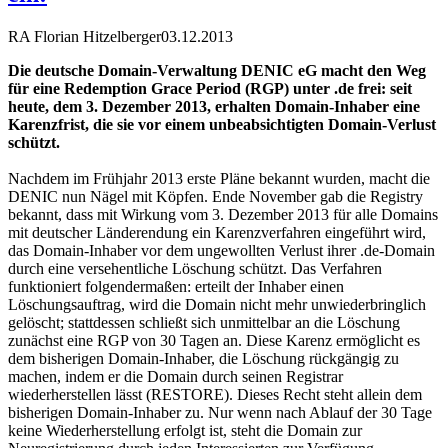
RA Florian Hitzelberger
03.12.2013
Die deutsche Domain-Verwaltung DENIC eG macht den Weg
für eine Redemption Grace Period (RGP) unter .de frei: seit
heute, dem 3. Dezember 2013, erhalten Domain-Inhaber eine
Karenzfrist, die sie vor einem unbeabsichtigten Domain-Verlust
schützt.
Nachdem im Frühjahr 2013 erste Pläne bekannt wurden, macht die
DENIC nun Nägel mit Köpfen. Ende November gab die Registry
bekannt, dass mit Wirkung vom 3. Dezember 2013 für alle Domains
mit deutscher Länderendung ein Karenzverfahren eingeführt wird,
das Domain-Inhaber vor dem ungewollten Verlust ihrer .de-Domain
durch eine versehentliche Löschung schützt. Das Verfahren
funktioniert folgendermaßen: erteilt der Inhaber einen
Löschungsauftrag, wird die Domain nicht mehr unwiederbringlich
gelöscht; stattdessen schließt sich unmittelbar an die Löschung
zunächst eine RGP von 30 Tagen an. Diese Karenz ermöglicht es
dem bisherigen Domain-Inhaber, die Löschung rückgängig zu
machen, indem er die Domain durch seinen Registrar
wiederherstellen lässt (RESTORE). Dieses Recht steht allein dem
bisherigen Domain-Inhaber zu. Nur wenn nach Ablauf der 30 Tage
keine Wiederherstellung erfolgt ist, steht die Domain zur