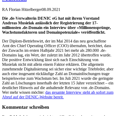
RA Florian Hitzelberger
08.09.2021
Die .de-Verwalterin DENIC eG hat mit ihrem Vorstand
Andreas Musielak anlässlich der Registrierung der 17-
millionsten .de-Domain ein Interview über »Millionensprünge,
Wachstumsfaktoren und Domainpotenziale« veröffentlicht.
Der Diplom-Betriebswirt, der im Mai 2014 das neu geschaffene
Amt des Chief Operating Officer (COO) übernahm, berichtet, dass
der Zuwachs im ersten Halbjahr 2021 bei mehr als 280.000 .de-
Domains lag, ein Wert, der zuletzt im Jahr 2012 übertroffen wurde.
Die positive Entwicklung lässt sich nach Einschätzung von
Musielak nicht mit allein einem Faktor erklären. Die allgemein
zunehmende Digitalisierung sei sicher eine wichtige Triebfeder, aber
auch eine insgesamt rückläufige Zahl an Domainlöschungen trage
beispielsweise zum Wachstum bei. Im Juli 2021 wurde die geringste
Zahl an Löschungen innerhalb der letzten 15 Jahre verzeichnet – ein
deutlicher Hinweis auf die anhaltende Relevanz von .de-Domains.
Wer mehr wissen möchte:
das gesamte Interview steht ab sofort zum
Abruf auf der DENIC-Website bereit.
Kommentar schreiben