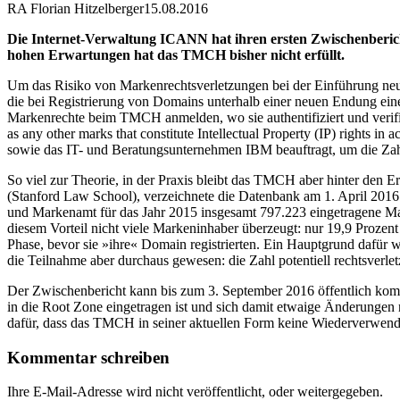
RA Florian Hitzelberger
15.08.2016
Die Internet-Verwaltung ICANN hat ihren ersten Zwischenbericht
hohen Erwartungen hat das TMCH bisher nicht erfüllt.
Um das Risiko von Markenrechtsverletzungen bei der Einführung n
die bei Registrierung von Domains unterhalb einer neuen Endung ein
Markenrechte beim TMCH anmelden, wo sie authentifiziert und verifizi
as any other marks that constitute Intellectual Property (IP) rights
sowie das IT- und Beratungsunternehmen IBM beauftragt, um die 
So viel zur Theorie, in der Praxis bleibt das TMCH aber hinter den 
(Stanford Law School), verzeichnete die Datenbank am 1. April 2016 
und Markenamt für das Jahr 2015 insgesamt 797.223 eingetragene Mar
diesem Vorteil nicht viele Markeninhaber überzeugt: nur 19,9 Prozen
Phase, bevor sie »ihre« Domain registrierten. Ein Hauptgrund dafür w
die Teilnahme aber durchaus gewesen: die Zahl potentiell rechtsverl
Der Zwischenbericht kann bis zum 3. September 2016 öffentlich kom
in die Root Zone eingetragen ist und sich damit etwaige Änderungen 
dafür, dass das TMCH in seiner aktuellen Form keine Wiederverwend
Kommentar schreiben
Ihre E-Mail-Adresse wird nicht veröffentlicht, oder weitergegeben.