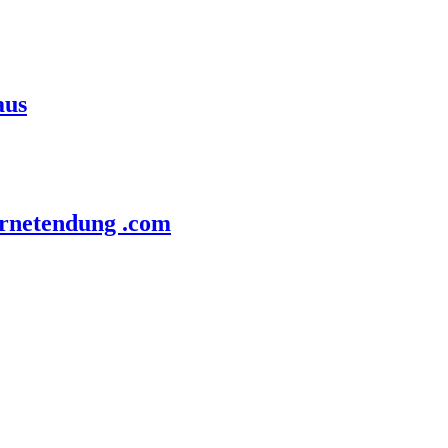
aus
ernetendung .com