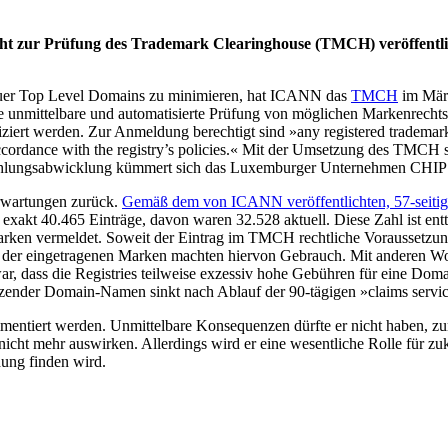
 zur Prüfung des Trademark Clearinghouse (TMCH) veröffentlicht. 
euer Top Level Domains zu minimieren, hat ICANN das
TMCH
im März
e unmittelbare und automatisierte Prüfung von möglichen Markenrecht
ert werden. Zur Anmeldung berechtigt sind »any registered trademarks, 
 in accordance with the registry’s policies.« Mit der Umsetzung des TMC
Zahlungsabwicklung kümmert sich das Luxemburger Unternehmen CHIP
Erwartungen zurück.
Gemäß dem von ICANN veröffentlichten, 57-seiti
exakt 40.465 Einträge, davon waren 32.528 aktuell. Diese Zahl ist entt
ken vermeldet. Soweit der Eintrag im TMCH rechtliche Voraussetzung f
t der eingetragenen Marken machten hiervon Gebrauch. Mit anderen Wor
ar, dass die Registries teilweise exzessiv hohe Gebühren für eine Doma
etzender Domain-Namen sinkt nach Ablauf der 90-tägigen »claims servic
mentiert werden. Unmittelbare Konsequenzen dürfte er nicht haben, 
nicht mehr auswirken. Allerdings wird er eine wesentliche Rolle für z
ung finden wird.