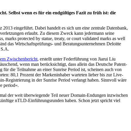
Selbst wenn es für ein endgültiges Fazit zu früh ist: die
 2013 eingeführt. Dabei handelt es sich um eine zentrale Datenbank,
sverletzungen erlaubt. Zu diesem Zweck kann jedermann seine
marks protected by statue, treaty, or court validated marks as well
H sind das Wirtschaftsprüfungs- und Beratungsunternehmen Deloitte
 S.A.
gem Zwischenbericht
, erstellt unter Federführung von Jiarui Liu
äuschend, wenn man berücksichtigt, dass allein das Deutsche Patent-
ür die Teilnahme an einer Sunrise Period ist, scheinen auch von
ten: 80,1 Prozent der Markeninhaber warteten lieber bis zur Live-
in-Registrierung in der Sunrise Period verlangt haben. Sinnvoll wäre
e period«.
zumal der weit überwiegende Teil neuer Domain-Endungen inzwischen
ukünftige nTLD-Einführungsrunden haben. Schon jetzt spricht viel