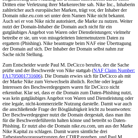
Dritten eine Verletzung ihrer Markenrechte sah. Nike Inc., Inhaberin
zahlreicher auch europäischer Marken, trägt vor, der Inhaber der
Domain nike.eu.com sei unter dem Namen Nike nicht bekannt.
Auch sei er von Nike nicht autorisiert, die Marke zu nutzen. Weiter
nutzt der Domain-Inhaber die Domain auch nicht für ein
gutgläubiges Angebot von Waren oder Dienstleistungen; vielmehr
betreibe er sie, um von missgeleiteten Internetnutzern Daten zu
ergattern (Phishing). Nike beantragte beim NAF eine Übertragung
der Domain auf sich. Der Inhaber der Domain selbst nahm zur
Sache nicht Stellung.
Zum Entscheider wurde Paul M. DeCicco berufen, der die Sache
prüfte und der Beschwerde von Nike stattgab (
NAF Claim Number:
FA1705001731606
). Die Domain erwies sich für DeCicco als mit
der Marke Nike zum Verwechseln ähnlich. Rechte oder legale
Interessen des Beschwerdegegners waren für DeCicco nicht
erkennbar. Klar sei, dass er die Domain zum Daten-Phishing nutzt,
was kein gutgläubiges Angebot von Waren und Dienstleistung oder
eine legale, nicht-kommerzielle Nutzung darstelle. Damit war auch
die anschließende Frage der Bösgläubigkeit leicht zu beantworten:
Der Beschwerdegegner nutzt die Domain dergestalt, dass man ihn
für die Beschwerdeführerin halten könne und betreibt so Daten-
Phishing. Er nutzt also die Domain nike.eu.com, um aus der Marke
Nike Kapital zu schlagen. Damit waren sämtliche drei
Tatbestandsvoraussetzungen der CDRP gegeben, und Paul M.