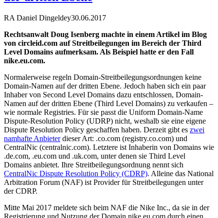
RA Daniel Dingeldey
30.06.2017
Rechtsanwalt Doug Isenberg machte in einem Artikel im Blog
von circleid.com auf Streitbeilegungen im Bereich der Third
Level Domains aufmerksam. Als Beispiel hatte er den Fall
nike.eu.com.
Normalerweise regeln Domain-Streitbeilegungsordnungen keine
Domain-Namen auf der dritten Ebene. Jedoch haben sich ein paar
Inhaber von Second Level Domains dazu entschlossen, Domain-
Namen auf der dritten Ebene (Third Level Domains) zu verkaufen –
wie normale Registries. Für sie passt die Uniform Domain-Name
Dispute-Resolution Policy (UDRP) nicht, weshalb sie eine eigene
Dispute Resolution Policy geschaffen haben. Derzeit gibt es
zwei
namhafte Anbieter
dieser Art: .co.com (registry.co.com) und
CentralNic (centralnic.com). Letztere ist Inhaberin von Domains wie
.de.com, .eu.com und .uk.com, unter denen sie Third Level
Domains anbietet. Ihre Streitbeilegungsordnung nennt sich
CentralNic Dispute Resolution Policy (CDRP)
. Alleine das National
Arbitration Forum (NAF) ist Provider für Streitbeilegungen unter
der CDRP.
Mitte Mai 2017 meldete sich beim NAF die Nike Inc., da sie in der
Registrierung und Nutzung der Domain nike.eu.com durch einen