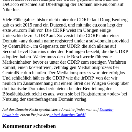
DeCicco entschied auf Übertragung der Domain nike.eu.com auf
Nike Inc.
Viele Fälle gab es bisher nicht unter der CDRP: laut Doug Isenberg
gab es seit 2015 rund ein Dutzend, und mit nike.eu.com liegt der
erste .eu.com-Fall vor. Die CDRP weist im Übrigen einige
Unterschiede zur UDRP auf. So versteht die CDRP unter einer
Domain »any domain name registered under a sub-domain provided
by CentralNic«, im Gegensatz zur UDRP, die sich alleine auf
Second Level Domains unter den Endungen bezieht, die die UDRP
adoptiert haben. Weiter muss der die Beschwerde führende
Markeninhaber, bevor es unter der CDRP zum streitigen Verfahren
kommt, einen kostenfreien, zehntägigen Mediationsprozess bei
CentralNic durchlaufen. Der Mediationsprozess war hier erfolglos.
Und schließlich hält es die CDRP wie die .irDRP, von der wir
neulich im Zusammenhang mit einem Streit der Wirtgen Group über
drei iranische Domains berichteten: bei der Beurteilung der
Bösgläubigkeit reicht es aus, wenn sie bei Registrierung »oder« bei
Nutzung der streitbefangenen Domain vorlag.
Auf das Domain-Recht spezialisierte Anwälte findet man auf
Domain-
Anwalt.de
, einem Projekt der
united-domains GmbH
.
Kommentar schreiben