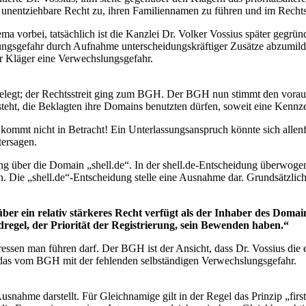
as unentziehbare Recht zu, ihren Familiennamen zu führen und im Rech
bei, tatsächlich ist die Kanzlei Dr. Volker Vossius später gegründet 
ungsgefahr durch Aufnahme unterscheidungskräftiger Zusätze abzumild
 Kläger eine Verwechslungsgefahr.
egt; der Rechtsstreit ging zum BGH. Der BGH nun stimmt den vorausg
teht, die Beklagten ihre Domains benutzten dürfen, soweit eine Kennz
kommt nicht in Betracht! Ein Unterlassungsanspruch könnte sich allen
tersagen.
ung über die Domain „shell.de“. In der shell.de-Entscheidung überwoge
n. Die „shell.de“-Entscheidung stelle eine Ausnahme dar. Grundsätzlich
ber ein relativ stärkeres Recht verfügt als der Inhaber des Domai
egel, der Priorität der Registrierung, sein Bewenden haben.“
ressen man führen darf. Der BGH ist der Ansicht, dass Dr. Vossius di
das vom BGH mit der fehlenden selbständigen Verwechslungsgefahr.
nahme darstellt. Für Gleichnamige gilt in der Regel das Prinzip „first 