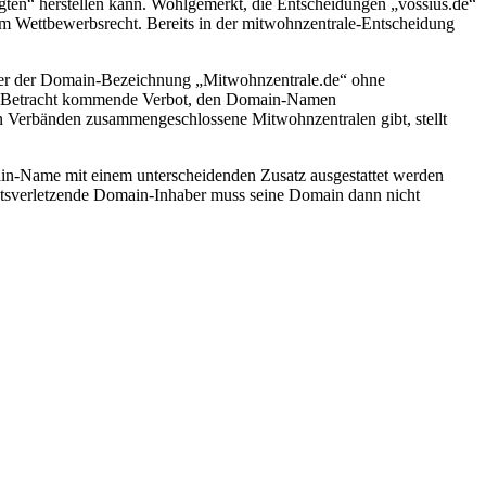
gten“ herstellen kann. Wohlgemerkt, die Entscheidungen „vossius.de“
um Wettbewerbsrecht. Bereits in der mitwohnzentrale-Entscheidung
unter der Domain-Bezeichnung „Mitwohnzentrale.de“ ohne
s in Betracht kommende Verbot, den Domain-Namen
n Verbänden zusammengeschlossene Mitwohnzentralen gibt, stellt
in-Name mit einem unterscheidenden Zusatz ausgestattet werden
htsverletzende Domain-Inhaber muss seine Domain dann nicht