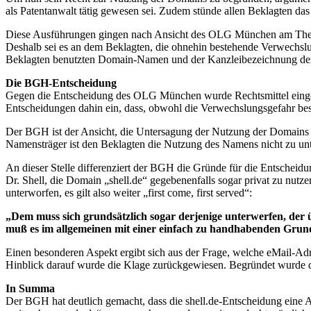
als Patentanwalt tätig gewesen sei. Zudem stünde allen Beklagten d
Diese Ausführungen gingen nach Ansicht des OLG München am Thema vor
Deshalb sei es an dem Beklagten, die ohnehin bestehende Verwechsl
Beklagten benutzten Domain-Namen und der Kanzleibezeichnung der
Die BGH-Entscheidung
Gegen die Entscheidung des OLG München wurde Rechtsmittel eingel
Entscheidungen dahin ein, dass, obwohl die Verwechslungsgefahr bes
Der BGH ist der Ansicht, die Untersagung der Nutzung der Domains 
Namensträger ist den Beklagten die Nutzung des Namens nicht zu un
An dieser Stelle differenziert der BGH die Gründe für die Entscheid
Dr. Shell, die Domain „shell.de“ gegebenenfalls sogar privat zu nutze
unterworfen, es gilt also weiter „first come, first served“:
„Dem muss sich grundsätzlich sogar derjenige unterwerfen, der ü
muß es im allgemeinen mit einer einfach zu handhabenden Grundr
Einen besonderen Aspekt ergibt sich aus der Frage, welche eMail-Ad
Hinblick darauf wurde die Klage zurückgewiesen. Begründet wurde 
In Summa
Der BGH hat deutlich gemacht, dass die shell.de-Entscheidung eine Aus