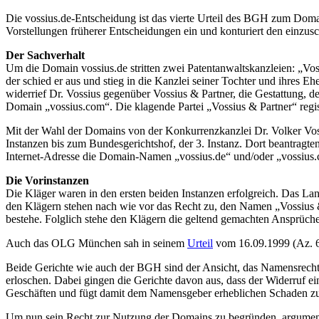
Die vossius.de-Entscheidung ist das vierte Urteil des BGH zum Domai
Vorstellungen früherer Entscheidungen ein und konturiert den einzus
Der Sachverhalt
Um die Domain vossius.de stritten zwei Patentanwaltskanzleien: „Voss
der schied er aus und stieg in die Kanzlei seiner Tochter und ihres E
widerrief Dr. Vossius gegenüber Vossius & Partner, die Gestattung, d
Domain „vossius.com“. Die klagende Partei „Vossius & Partner“ regis
Mit der Wahl der Domains von der Konkurrenzkanzlei Dr. Volker Vossiu
Instanzen bis zum Bundesgerichtshof, der 3. Instanz. Dort beantragten
Internet-Adresse die Domain-Namen „vossius.de“ und/oder „vossius.
Die Vorinstanzen
Die Kläger waren in den ersten beiden Instanzen erfolgreich. Das L
den Klägern stehen nach wie vor das Recht zu, den Namen „Vossius &
bestehe. Folglich stehe den Klägern die geltend gemachten Ansprüche
Auch das OLG München sah in seinem
Urteil
vom 16.09.1999 (Az. 6
Beide Gerichte wie auch der BGH sind der Ansicht, das Namensrecht 
erloschen. Dabei gingen die Gerichte davon aus, dass der Widerruf ei
Geschäften und fügt damit dem Namensgeber erheblichen Schaden zu.
Um nun sein Recht zur Nutzung der Domains zu begründen, argumentier