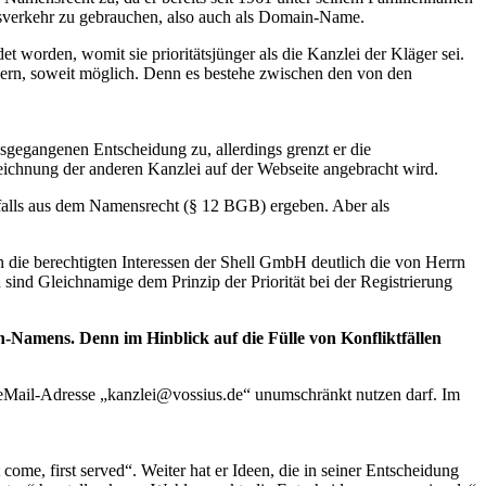
tsverkehr zu gebrauchen, also auch als Domain-Name.
worden, womit sie prioritätsjünger als die Kanzlei der Kläger sei.
ern, soweit möglich. Denn es bestehe zwischen den von den
egangenen Entscheidung zu, allerdings grenzt er die
eichnung der anderen Kanzlei auf der Webseite angebracht wird.
falls aus dem Namensrecht (§ 12 BGB) ergeben. Aber als
n die berechtigten Interessen der Shell GmbH deutlich die von Herrn
 sind Gleichnamige dem Prinzip der Priorität bei der Registrierung
n-Namens. Denn im Hinblick auf die Fülle von Konfliktfällen
e eMail-Adresse „kanzlei@vossius.de“ unumschränkt nutzen darf. Im
come, first served“. Weiter hat er Ideen, die in seiner Entscheidung