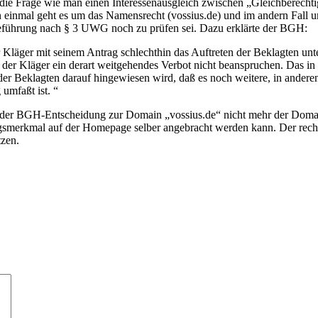
ie Frage wie man einen Interessenausgleich zwischen „Gleichberechti
nn einmal geht es um das Namensrecht (vossius.de) und im andern Fall 
eführung nach § 3 UWG noch zu prüfen sei. Dazu erklärte der BGH:
r Kläger mit seinem Antrag schlechthin das Auftreten der Beklagten 
n der Kläger ein derart weitgehendes Verbot nicht beanspruchen. Da
r Beklagten darauf hingewiesen wird, daß es noch weitere, in andere
umfaßt ist. “
t der BGH-Entscheidung zur Domain „vossius.de“ nicht mehr der Doma
ngsmerkmal auf der Homepage selber angebracht werden kann. Der rec
zen.