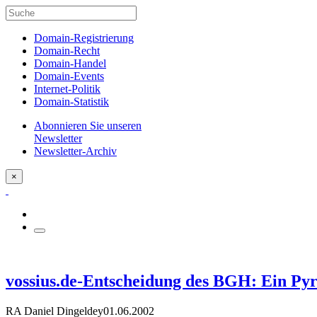
Domain-Registrierung
Domain-Recht
Domain-Handel
Domain-Events
Internet-Politik
Domain-Statistik
Abonnieren Sie unseren
Newsletter
Newsletter-Archiv
×
vossius.de-Entscheidung des BGH: Ein Pyr
RA Daniel Dingeldey
01.06.2002