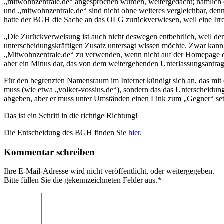
„mitwohnzentrale.de“ angesprochen wurden, weitergedacht; nämlich d
und „mitwohnzentrale.de“ sind nicht ohne weiteres vergleichbar, de
hatte der BGH die Sache an das OLG zurückverwiesen, weil eine Irr
„Die Zurückverweisung ist auch nicht deswegen entbehrlich, weil de
unterscheidungskräftigen Zusatz untersagt wissen möchte. Zwar kan
„Mitwohnzentrale.de“ zu verwenden, wenn nicht auf der Homepage de
aber ein Minus dar, das von dem weitergehenden Unterlassungsantrag 
Für den begrenzten Namensraum im Internet kündigt sich an, das mi
muss (wie etwa „volker-vossius.de“), sondern das das Unterscheidu
abgeben, aber er muss unter Umständen einen Link zum „Gegner“ set
Das ist ein Schritt in die richtige Richtung!
Die Entscheidung des BGH finden Sie
hier
.
Kommentar schreiben
Ihre E-Mail-Adresse wird nicht veröffentlicht, oder weitergegeben.
Bitte füllen Sie die gekennzeichneten Felder aus.
*