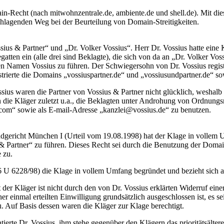
n-Recht (nach mitwohnzentrale.de, ambiente.de und shell.de). Mit die
chlagenden Weg bei der Beurteilung von Domain-Streitigkeiten.
ius & Partner“ und „Dr. Volker Vossius“. Herr Dr. Vossius hatte eine 
hegatten ein (alle drei sind Beklagte), die sich von da an „Dr. Volker V
en Namen Vossius zu führen. Der Schwiegersohn von Dr. Vossius registri
trierte die Domains „vossiuspartner.de“ und „vossiusundpartner.de“ s
s waren die Partner von Vossius & Partner nicht glücklich, weshalb si
 die Kläger zuletzt u.a., die Beklagten unter Androhung von Ordnungsmi
com“ sowie als E-mail-Adresse „kanzlei@vossius.de“ zu benutzen.
andgericht München I (Urteil vom 19.08.1998) hat der Klage in vollem
 Partner“ zu führen. Dieses Recht sei durch die Benutzung der Domai
 zu.
 U 6228/98) die Klage in vollem Umfang begründet und bezieht sich 
der Kläger ist nicht durch den von Dr. Vossius erklärten Widerruf ei
ner einmal erteilten Einwilligung grundsätzlich ausgeschlossen ist, es 
 Auf Basis dessen waren die Kläger zur Klage berechtigt.
te Dr. Vossius, ihm stehe gegenüber den Klägern das prioritätsältere