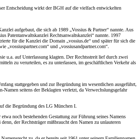
ser Entscheidung wirkt der BGH auf die vielfach entwickelten
Kanzlei aufgebaut, die sich ab 1989 „Vossius & Partner“ nannte. Aus
ossius Patentanwaltskanzlei Rechtsanwaltskanzlei“ nannte. 1997
erte für die Kanzlei die Domain „vossius.de“ und später für sich die
owie „vossiuspartner.com“ und „vossiusandpartner.com“.
e u.a. auf Unterlassung klagten. Der Rechtsstreit lief durch zwei
tteln zu verurteilen, es zu unterlassen, im geschäftlichen Verkehr als
 Umfang stattgegeben und zur Begründung im wesentlichen ausgeführt,
n-Namen seitens der Beklagten verletzt, da Verwechslungsgefahr
auf die Begründung des LG München I.
ner etwa noch bestehenden Gestattung zur Führung seines Namens
sei denn, der Rechtsträger mißbraucht den Namen zu unlauteren
 Namensrecht zu, da er bereits seit 1961 unter seinem Familiennamen