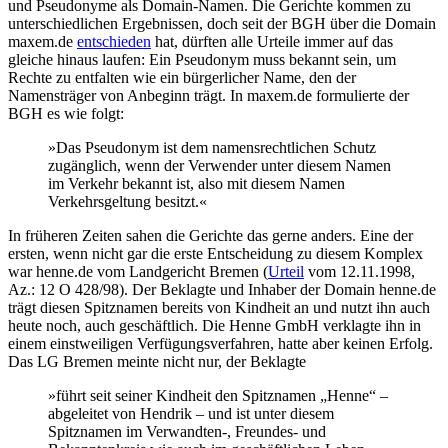
und Pseudonyme als Domain-Namen. Die Gerichte kommen zu
unterschiedlichen Ergebnissen, doch seit der BGH über die Domain
maxem.de
entschieden
hat, dürften alle Urteile immer auf das
gleiche hinaus laufen: Ein Pseudonym muss bekannt sein, um
Rechte zu entfalten wie ein bürgerlicher Name, den der
Namensträger von Anbeginn trägt. In maxem.de formulierte der
BGH es wie folgt:
»Das Pseudonym ist dem namensrechtlichen Schutz
zugänglich, wenn der Verwender unter diesem Namen
im Verkehr bekannt ist, also mit diesem Namen
Verkehrsgeltung besitzt.«
In früheren Zeiten sahen die Gerichte das gerne anders. Eine der
ersten, wenn nicht gar die erste Entscheidung zu diesem Komplex
war henne.de vom Landgericht Bremen (
Urteil
vom 12.11.1998,
Az.: 12 O 428/98). Der Beklagte und Inhaber der Domain henne.de
trägt diesen Spitznamen bereits von Kindheit an und nutzt ihn auch
heute noch, auch geschäftlich. Die Henne GmbH verklagte ihn in
einem einstweiligen Verfügungsverfahren, hatte aber keinen Erfolg.
Das LG Bremen meinte nicht nur, der Beklagte
»führt seit seiner Kindheit den Spitznamen „Henne“ –
abgeleitet von Hendrik – und ist unter diesem
Spitznamen im Verwandten-, Freundes- und