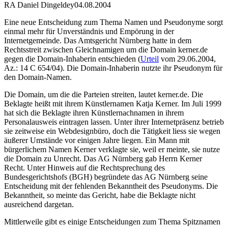
RA Daniel Dingeldey
04.08.2004
Eine neue Entscheidung zum Thema Namen und Pseudonyme sorgt
einmal mehr für Unverständnis und Empörung in der
Internetgemeinde. Das Amtsgericht Nürnberg hatte in dem
Rechtsstreit zwischen Gleichnamigen um die Domain kerner.de
gegen die Domain-Inhaberin entschieden (
Urteil
vom 29.06.2004,
Az.: 14 C 654/04). Die Domain-Inhaberin nutzte ihr Pseudonym für
den Domain-Namen.
Die Domain, um die die Parteien streiten, lautet kerner.de. Die
Beklagte heißt mit ihrem Künstlernamen Katja Kerner. Im Juli 1999
hat sich die Beklagte ihren Künstlernachnamen in ihrem
Personalausweis eintragen lassen. Unter ihrer Internetpräsenz betrieb
sie zeitweise ein Webdesignbüro, doch die Tätigkeit liess sie wegen
äußerer Umstände vor einigen Jahre liegen. Ein Mann mit
bürgerlichem Namen Kerner verklagte sie, weil er meinte, sie nutze
die Domain zu Unrecht. Das AG Nürnberg gab Herrn Kerner
Recht. Unter Hinweis auf die Rechtsprechung des
Bundesgerichtshofs (BGH) begründete das AG Nürnberg seine
Entscheidung mit der fehlenden Bekanntheit des Pseudonyms. Die
Bekanntheit, so meinte das Gericht, habe die Beklagte nicht
ausreichend dargetan.
Mittlerweile gibt es einige Entscheidungen zum Thema Spitznamen