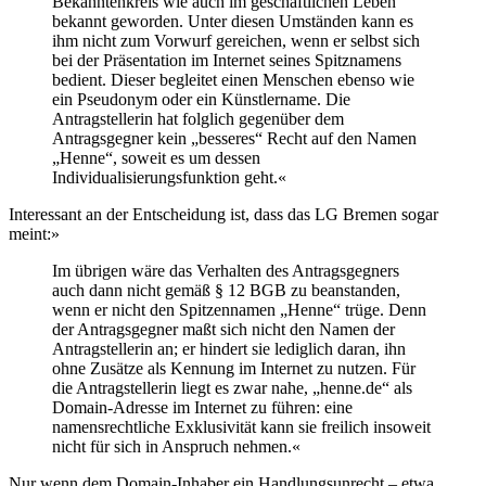
Bekanntenkreis wie auch im geschäftlichen Leben
bekannt geworden. Unter diesen Umständen kann es
ihm nicht zum Vorwurf gereichen, wenn er selbst sich
bei der Präsentation im Internet seines Spitznamens
bedient. Dieser begleitet einen Menschen ebenso wie
ein Pseudonym oder ein Künstlername. Die
Antragstellerin hat folglich gegenüber dem
Antragsgegner kein „besseres“ Recht auf den Namen
„Henne“, soweit es um dessen
Individualisierungsfunktion geht.«
Interessant an der Entscheidung ist, dass das LG Bremen sogar
meint:»
Im übrigen wäre das Verhalten des Antragsgegners
auch dann nicht gemäß § 12 BGB zu beanstanden,
wenn er nicht den Spitzennamen „Henne“ trüge. Denn
der Antragsgegner maßt sich nicht den Namen der
Antragstellerin an; er hindert sie lediglich daran, ihn
ohne Zusätze als Kennung im Internet zu nutzen. Für
die Antragstellerin liegt es zwar nahe, „henne.de“ als
Domain-Adresse im Internet zu führen: eine
namensrechtliche Exklusivität kann sie freilich insoweit
nicht für sich in Anspruch nehmen.«
Nur wenn dem Domain-Inhaber ein Handlungsunrecht – etwa