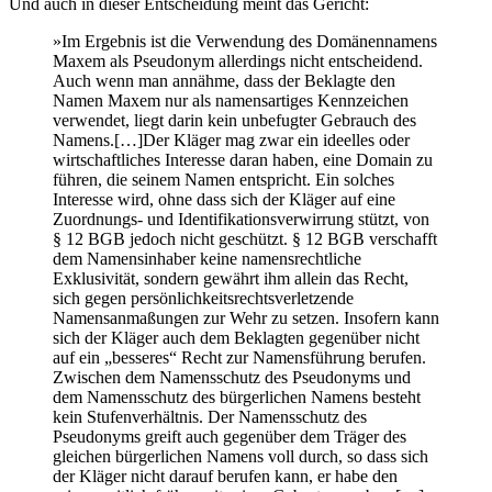
Und auch in dieser Entscheidung meint das Gericht:
»Im Ergebnis ist die Verwendung des Domänennamens
Maxem als Pseudonym allerdings nicht entscheidend.
Auch wenn man annähme, dass der Beklagte den
Namen Maxem nur als namensartiges Kennzeichen
verwendet, liegt darin kein unbefugter Gebrauch des
Namens.[…]Der Kläger mag zwar ein ideelles oder
wirtschaftliches Interesse daran haben, eine Domain zu
führen, die seinem Namen entspricht. Ein solches
Interesse wird, ohne dass sich der Kläger auf eine
Zuordnungs- und Identifikationsverwirrung stützt, von
§ 12 BGB jedoch nicht geschützt. § 12 BGB verschafft
dem Namensinhaber keine namensrechtliche
Exklusivität, sondern gewährt ihm allein das Recht,
sich gegen persönlichkeitsrechtsverletzende
Namensanmaßungen zur Wehr zu setzen. Insofern kann
sich der Kläger auch dem Beklagten gegenüber nicht
auf ein „besseres“ Recht zur Namensführung berufen.
Zwischen dem Namensschutz des Pseudonyms und
dem Namensschutz des bürgerlichen Namens besteht
kein Stufenverhältnis. Der Namensschutz des
Pseudonyms greift auch gegenüber dem Träger des
gleichen bürgerlichen Namens voll durch, so dass sich
der Kläger nicht darauf berufen kann, er habe den