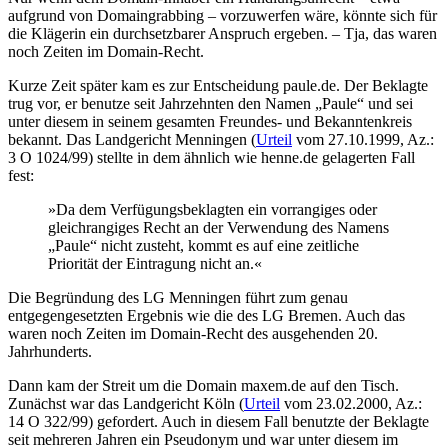
aufgrund von Domaingrabbing – vorzuwerfen wäre, könnte sich für
die Klägerin ein durchsetzbarer Anspruch ergeben. – Tja, das waren
noch Zeiten im Domain-Recht.
Kurze Zeit später kam es zur Entscheidung paule.de. Der Beklagte
trug vor, er benutze seit Jahrzehnten den Namen „Paule“ und sei
unter diesem in seinem gesamten Freundes- und Bekanntenkreis
bekannt. Das Landgericht Menningen (
Urteil
vom 27.10.1999, Az.:
3 O 1024/99) stellte in dem ähnlich wie henne.de gelagerten Fall
fest:
»Da dem Verfügungsbeklagten ein vorrangiges oder
gleichrangiges Recht an der Verwendung des Namens
„Paule“ nicht zusteht, kommt es auf eine zeitliche
Priorität der Eintragung nicht an.«
Die Begründung des LG Menningen führt zum genau
entgegengesetzten Ergebnis wie die des LG Bremen. Auch das
waren noch Zeiten im Domain-Recht des ausgehenden 20.
Jahrhunderts.
Dann kam der Streit um die Domain maxem.de auf den Tisch.
Zunächst war das Landgericht Köln (
Urteil
vom 23.02.2000, Az.:
14 O 322/99) gefordert. Auch in diesem Fall benutzte der Beklagte
seit mehreren Jahren ein Pseudonym und war unter diesem im