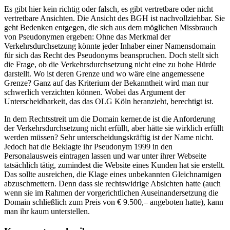
Es gibt hier kein richtig oder falsch, es gibt vertretbare oder nicht
vertretbare Ansichten. Die Ansicht des BGH ist nachvollziehbar. Sie
geht Bedenken entgegen, die sich aus dem möglichen Missbrauch
von Pseudonymen ergeben: Ohne das Merkmal der
Verkehrsdurchsetzung könnte jeder Inhaber einer Namensdomain
für sich das Recht des Pseudonyms beanspruchen. Doch stellt sich
die Frage, ob die Verkehrsdurchsetzung nicht eine zu hohe Hürde
darstellt. Wo ist deren Grenze und wo wäre eine angemessene
Grenze? Ganz auf das Kriterium der Bekanntheit wird man nur
schwerlich verzichten können. Wobei das Argument der
Unterscheidbarkeit, das das OLG Köln heranzieht, berechtigt ist.
In dem Rechtsstreit um die Domain kerner.de ist die Anforderung
der Verkehrsdurchsetzung nicht erfüllt, aber hätte sie wirklich erfüllt
werden müssen? Sehr unterscheidungskräftig ist der Name nicht.
Jedoch hat die Beklagte ihr Pseudonym 1999 in den
Personalausweis eintragen lassen und war unter ihrer Webseite
tatsächlich tätig, zumindest die Website eines Kunden hat sie erstellt.
Das sollte ausreichen, die Klage eines unbekannten Gleichnamigen
abzuschmettern. Denn dass sie rechtswidrige Absichten hatte (auch
wenn sie im Rahmen der vorgerichtlichen Auseinandersetzung die
Domain schließlich zum Preis von € 9.500,– angeboten hatte), kann
man ihr kaum unterstellen.