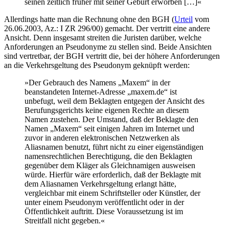
seinen zeitlich früher mit seiner Geburt erworben […]«
Allerdings hatte man die Rechnung ohne den BGH (
Urteil
vom
26.06.2003, Az.: I ZR 296/00) gemacht. Der vertritt eine andere
Ansicht. Denn insgesamt streiten die Juristen darüber, welche
Anforderungen an Pseudonyme zu stellen sind. Beide Ansichten
sind vertretbar, der BGH vertritt die, bei der höhere Anforderungen
an die Verkehrsgeltung des Pseudonym geknüpft werden:
»Der Gebrauch des Namens „Maxem“ in der
beanstandeten Internet-Adresse „maxem.de“ ist
unbefugt, weil dem Beklagten entgegen der Ansicht des
Berufungsgerichts keine eigenen Rechte an diesem
Namen zustehen. Der Umstand, daß der Beklagte den
Namen „Maxem“ seit einigen Jahren im Internet und
zuvor in anderen elektronischen Netzwerken als
Aliasnamen benutzt, führt nicht zu einer eigenständigen
namensrechtlichen Berechtigung, die den Beklagten
gegenüber dem Kläger als Gleichnamigen ausweisen
würde. Hierfür wäre erforderlich, daß der Beklagte mit
dem Aliasnamen Verkehrsgeltung erlangt hätte,
vergleichbar mit einem Schriftsteller oder Künstler, der
unter einem Pseudonym veröffentlicht oder in der
Öffentlichkeit auftritt. Diese Voraussetzung ist im
Streitfall nicht gegeben.«