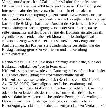
Vortrag nur Anspruch auf Zahlung ihres Lohns für die Monate
Oktober bis Dezember 2004 hatte, nicht aber auf Übertragung der
Internetdomains der Insolvenzschuldnerin; in einer solchen
inkongruenten Befriedigung liegt ein starkes Beweisanzeichen für
Gläubigerbenachteiligungsvorsatz, das die Beklagte nicht entkräften
konnte. Die Beklagte hatte nach Ansicht des Gerichts auch Kenntnis
vom Gläubigerbenachteiligungsvorsatz der Schuldnerin, da sie
selbst einräumte, mit der Übertragung der Domains anstelle des ihr
eigentlich zustehenden, aber seit Monaten rückständigen Lohns
einverstanden gewesen zu sein. Da schließlich ein Zeuge auch die
Ausführungen des Klägers zur Schadenshöhe bestätigte, war die
Beklagte antragsgemäß zu verurteilen und die Berufung
zurückzuweisen.
Nachdem das OLG die Revision nicht zugelassen hatte, blieb der
Beklagten lediglich der Weg in Form einer
Nichtzulassungsbeschwerde zum Bundesgerichtshof, doch auch der
BGH wies einen Antrag auf Prozesskostenhilfe für die
Nichtzulassungsbeschwerde zurück (Beschluss vom 05.11.2009,
Az. IX ZA 29/09). Nach allgemeiner Lebenserfahrung sind
Schuldner nach Ansicht des BGH regelmäßig nicht bereit, anderes
oder mehr zu leisten, als sie schulden. Tun sie das dennoch, so
müssen dafür im Allgemeinen besondere Beweggründe vorliegen.
Das weiß auch der Leistungsempfänger; eine entsprechende
Bevorzugung weckt in ihm daher den entsprechenden Verdacht. Für