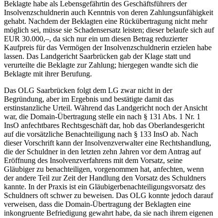
Beklagte habe als Lebensgefährtin des Geschäftsführers der
Insolvenzschuldnerin auch Kenntnis von deren Zahlungsunfähigkeit
gehabt. Nachdem der Beklagten eine Rückübertragung nicht mehr
möglich sei, müsse sie Schadensersatz leisten; dieser belaufe sich auf
EUR 30.000,–, da sich nur ein um diesen Betrag reduzierter
Kaufpreis für das Vermögen der Insolvenzschuldnerin erzielen habe
lassen. Das Landgericht Saarbrücken gab der Klage statt und
verurteilte die Beklagte zur Zahlung; hiergegen wandte sich die
Beklagte mit ihrer Berufung.
Das OLG Saarbrücken folgt dem LG zwar nicht in der
Begründung, aber im Ergebnis und bestätigte damit das
erstinstanzliche Urteil. Während das Landgericht noch der Ansicht
war, die Domain-Übertragung stelle ein nach § 131 Abs. 1 Nr. 1
InsO anfechtbares Rechtsgeschäft dar, hob das Oberlandesgericht
auf die vorsätzliche Benachteiligung nach § 133 InsO ab. Nach
dieser Vorschrift kann der Insolvenzverwalter eine Rechtshandlung,
die der Schuldner in den letzten zehn Jahren vor dem Antrag auf
Eröffnung des Insolvenzverfahrens mit dem Vorsatz, seine
Gläubiger zu benachteiligen, vorgenommen hat, anfechten, wenn
der andere Teil zur Zeit der Handlung den Vorsatz des Schuldners
kannte. In der Praxis ist ein Gläubigerbenachteiligungsvorsatz des
Schuldners oft schwer zu beweisen. Das OLG konnte jedoch darauf
verweisen, dass die Domain-Übertragung der Beklagten eine
inkongruente Befriedigung gewahrt habe, da sie nach ihrem eigenen