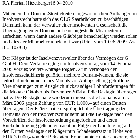
RA Florian Hitzelberger
16.04.2010
Mit einem für Domain-Streitigkeiten ungewöhnlichen Aufhänger im
Insolvenzrecht hatte sich das OLG Saarbrücken zu beschäftigen.
Demnach kann der Verwalter einer insolventen Gesellschaft die
Übertragung einer Domain auf eine angestellte Mitarbeiterin
anfechten, wenn damit andere Gläubiger benachteiligt werden sollen
und dies der Mitarbeiterin bekannt war (Urteil vom 10.06.2009, Az.
8 U 102/08).
Der Kläger ist der Insolvenzverwalter über das Vermögen der G.
GmbH. Dem Verfahren ging ein Insolvenzantrag vom 14. Februar
2005 voraus; weitere Anträge folgten. Zum Vermögen der
Insolvenzschuldnerin gehörten mehrere Domain-Namen, die sie
jedoch durch binnen eines Monats vor Antragstellung getroffene
Vereinbarungen zum Ausgleich rückständiger Lohnforderungen für
die Monate Oktober bis Dezember 2004 auf die Beklagte übertragen
hatte. Die Beklagte hatte wiederum ihrerseits die Domains am 5.
März 2006 gegen Zahlung von EUR 1.000,– auf einen Dritten
übertragen. Der Kläger hatte ursprünglich die Übertragung der
Domains von der Insolvenzschuldnerin auf die Beklagte nach den
Vorschriften der Insolvenzordnung angefochten und deren
Rückübertragung geltend gemacht; in Folge der Übertragung auf
den Dritten verlangte der Kläger nun Schadensersatz in Höhe von
EUR 30.000,- von der Beklagten. Er behauptete unter anderem, die