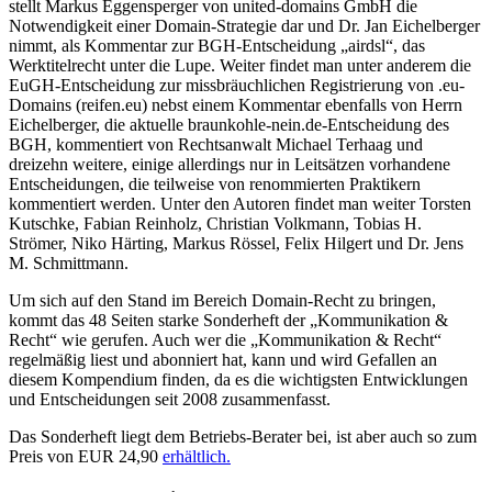
stellt Markus Eggensperger von united-domains GmbH die
Notwendigkeit einer Domain-Strategie dar und Dr. Jan Eichelberger
nimmt, als Kommentar zur BGH-Entscheidung „airdsl“, das
Werktitelrecht unter die Lupe. Weiter findet man unter anderem die
EuGH-Entscheidung zur missbräuchlichen Registrierung von .eu-
Domains (reifen.eu) nebst einem Kommentar ebenfalls von Herrn
Eichelberger, die aktuelle braunkohle-nein.de-Entscheidung des
BGH, kommentiert von Rechtsanwalt Michael Terhaag und
dreizehn weitere, einige allerdings nur in Leitsätzen vorhandene
Entscheidungen, die teilweise von renommierten Praktikern
kommentiert werden. Unter den Autoren findet man weiter Torsten
Kutschke, Fabian Reinholz, Christian Volkmann, Tobias H.
Strömer, Niko Härting, Markus Rössel, Felix Hilgert und Dr. Jens
M. Schmittmann.
Um sich auf den Stand im Bereich Domain-Recht zu bringen,
kommt das 48 Seiten starke Sonderheft der „Kommunikation &
Recht“ wie gerufen. Auch wer die „Kommunikation & Recht“
regelmäßig liest und abonniert hat, kann und wird Gefallen an
diesem Kompendium finden, da es die wichtigsten Entwicklungen
und Entscheidungen seit 2008 zusammenfasst.
Das Sonderheft liegt dem Betriebs-Berater bei, ist aber auch so zum
Preis von EUR 24,90
erhältlich.