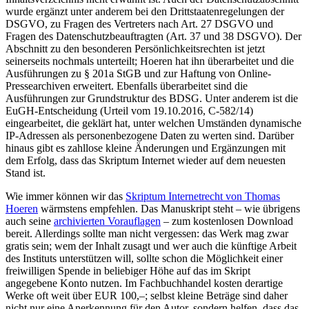
wurde ergänzt unter anderem bei den Drittstaatenregelungen der
DSGVO, zu Fragen des Vertreters nach Art. 27 DSGVO und
Fragen des Datenschutzbeauftragten (Art. 37 und 38 DSGVO). Der
Abschnitt zu den besonderen Persönlichkeitsrechten ist jetzt
seinerseits nochmals unterteilt; Hoeren hat ihn überarbeitet und die
Ausführungen zu § 201a StGB und zur Haftung von Online-
Pressearchiven erweitert. Ebenfalls überarbeitet sind die
Ausführungen zur Grundstruktur des BDSG. Unter anderem ist die
EuGH-Entscheidung (Urteil vom 19.10.2016, C-582/14)
eingearbeitet, die geklärt hat, unter welchen Umständen dynamische
IP-Adressen als personenbezogene Daten zu werten sind. Darüber
hinaus gibt es zahllose kleine Änderungen und Ergänzungen mit
dem Erfolg, dass das Skriptum Internet wieder auf dem neuesten
Stand ist.
Wie immer können wir das
Skriptum Internetrecht von Thomas
Hoeren
wärmstens empfehlen. Das Manuskript steht – wie übrigens
auch seine
archivierten Vorauflagen
– zum kostenlosen Download
bereit. Allerdings sollte man nicht vergessen: das Werk mag zwar
gratis sein; wem der Inhalt zusagt und wer auch die künftige Arbeit
des Instituts unterstützen will, sollte schon die Möglichkeit einer
freiwilligen Spende in beliebiger Höhe auf das im Skript
angegebene Konto nutzen. Im Fachbuchhandel kosten derartige
Werke oft weit über EUR 100,–; selbst kleine Beträge sind daher
nicht nur eine Anerkennung für den Autor, sondern helfen, dass das