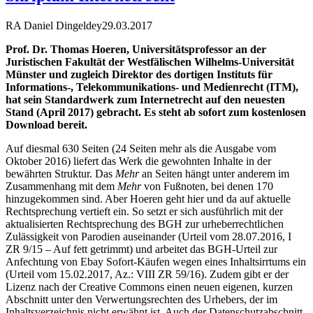
RA Daniel Dingeldey
29.03.2017
Prof. Dr. Thomas Hoeren, Universitätsprofessor an der
Juristischen Fakultät der Westfälischen Wilhelms-Universität
Münster und zugleich Direktor des dortigen Instituts für
Informations-, Telekommunikations- und Medienrecht (ITM),
hat sein Standardwerk zum Internetrecht auf den neuesten
Stand (April 2017) gebracht. Es steht ab sofort zum kostenlosen
Download bereit.
Auf diesmal 630 Seiten (24 Seiten mehr als die Ausgabe vom
Oktober 2016) liefert das Werk die gewohnten Inhalte in der
bewährten Struktur. Das
Mehr
an Seiten hängt unter anderem im
Zusammenhang mit dem
Mehr
von Fußnoten, bei denen 170
hinzugekommen sind. Aber Hoeren geht hier und da auf aktuelle
Rechtsprechung vertieft ein. So setzt er sich ausführlich mit der
aktualisierten Rechtsprechung des BGH zur urheberrechtlichen
Zulässigkeit von Parodien auseinander (Urteil vom 28.07.2016, I
ZR 9/15 – Auf fett getrimmt) und arbeitet das BGH-Urteil zur
Anfechtung von Ebay Sofort-Käufen wegen eines Inhaltsirrtums ein
(Urteil vom 15.02.2017, Az.: VIII ZR 59/16). Zudem gibt er der
Lizenz nach der Creative Commons einen neuen eigenen, kurzen
Abschnitt unter den Verwertungsrechten des Urhebers, der im
Inhaltsverzeichnis nicht erwähnt ist. Auch der Datenschutzabschnitt