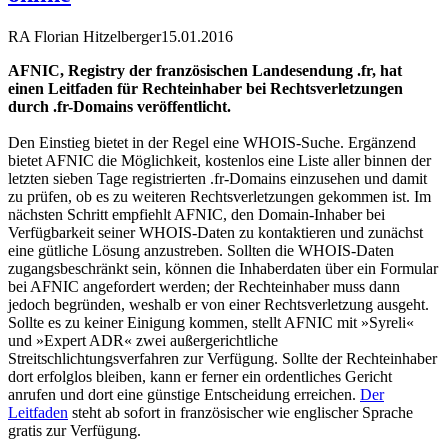
RA Florian Hitzelberger
15.01.2016
AFNIC, Registry der französischen Landesendung .fr, hat
einen Leitfaden für Rechteinhaber bei Rechtsverletzungen
durch .fr-Domains veröffentlicht.
Den Einstieg bietet in der Regel eine WHOIS-Suche. Ergänzend
bietet AFNIC die Möglichkeit, kostenlos eine Liste aller binnen der
letzten sieben Tage registrierten .fr-Domains einzusehen und damit
zu prüfen, ob es zu weiteren Rechtsverletzungen gekommen ist. Im
nächsten Schritt empfiehlt AFNIC, den Domain-Inhaber bei
Verfügbarkeit seiner WHOIS-Daten zu kontaktieren und zunächst
eine gütliche Lösung anzustreben. Sollten die WHOIS-Daten
zugangsbeschränkt sein, können die Inhaberdaten über ein Formular
bei AFNIC angefordert werden; der Rechteinhaber muss dann
jedoch begründen, weshalb er von einer Rechtsverletzung ausgeht.
Sollte es zu keiner Einigung kommen, stellt AFNIC mit »Syreli«
und »Expert ADR« zwei außergerichtliche
Streitschlichtungsverfahren zur Verfügung. Sollte der Rechteinhaber
dort erfolglos bleiben, kann er ferner ein ordentliches Gericht
anrufen und dort eine günstige Entscheidung erreichen.
Der
Leitfaden
steht ab sofort in französischer wie englischer Sprache
gratis zur Verfügung.