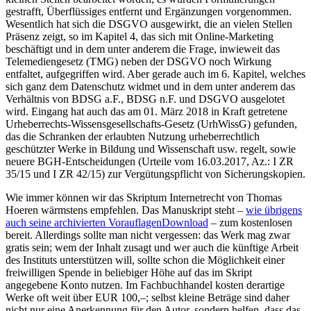
gestrafft, Überflüssiges entfernt und Ergänzungen vorgenommen.
Wesentlich hat sich die DSGVO ausgewirkt, die an vielen Stellen
Präsenz zeigt, so im Kapitel 4, das sich mit Online-Marketing
beschäftigt und in dem unter anderem die Frage, inwieweit das
Telemediengesetz (TMG) neben der DSGVO noch Wirkung
entfaltet, aufgegriffen wird. Aber gerade auch im 6. Kapitel, welches
sich ganz dem Datenschutz widmet und in dem unter anderem das
Verhältnis von BDSG a.F., BDSG n.F. und DSGVO ausgelotet
wird. Eingang hat auch das am 01. März 2018 in Kraft getretene
Urheberrechts-Wissensgesellschafts-Gesetz (UrhWissG) gefunden,
das die Schranken der erlaubten Nutzung urheberrechtlich
geschützter Werke in Bildung und Wissenschaft usw. regelt, sowie
neuere BGH-Entscheidungen (Urteile vom 16.03.2017, Az.: I ZR
35/15 und I ZR 42/15) zur Vergütungspflicht von Sicherungskopien.
Wie immer können wir das Skriptum Internetrecht von Thomas
Hoeren wärmstens empfehlen. Das Manuskript steht –
wie übrigens
auch seine archivierten VorauflagenDownload
– zum kostenlosen
bereit. Allerdings sollte man nicht vergessen: das Werk mag zwar
gratis sein; wem der Inhalt zusagt und wer auch die künftige Arbeit
des Instituts unterstützen will, sollte schon die Möglichkeit einer
freiwilligen Spende in beliebiger Höhe auf das im Skript
angegebene Konto nutzen. Im Fachbuchhandel kosten derartige
Werke oft weit über EUR 100,–; selbst kleine Beträge sind daher
nicht nur eine Anerkennung für den Autor, sondern helfen, dass das