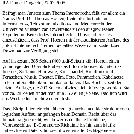
RA Daniel Dingeldey
27.03.2005
Befragt man Juristen zum Thema Internetrecht, fällt vor allem ein
Name: Prof. Dr. Thomas Hoeren, Leiter des Instituts für
Informations-, Telekommunikations- und Medienrecht der
Universität Münster, zählt zweifellos zu den ausgewiesenen
Experten im Bereich des Internetrechts. Umso höher ist es
einzuschätzen, dass Prof. Hoeren mit der aktualisierten Auflage des
„Skript Internetrecht“ erneut geballtes Wissen zum kostenlosen
Download zur Verfügung stellt.
Auf insgesamt 385 Seiten (400 .pdf-Seiten) gibt Hoeren einen
grundlegenden Überblick über das Informationsrecht, unter das
Internet, Soft- und Hardware, Kunsthandel, Rundfunk und
Fernsehen, Musik, Theater, Film, Foto, Printmedien, Kabelnetze,
Tele- und Satellitenkommunikation fallen. Das Buch ist seit der
letzten Auflage, die 499 Seiten aufwies, nicht kürzer geworden. Statt
vor ca. 28 Zeilen findet man nun 35 Zeilen je Seite. Dadurch wird
das Werk jedoch nicht weniger lesbar.
Das „Skript Internetrecht“ überzeugt durch einen klar strukturierten,
logischen Aufbau: angefangen beim Domain-Recht über das
Immaterialgüterrecht, wettbewerbsrechtliche Probleme,
Vertragsschluss, E-Commerce-Richtlinie bis hin zum häufig
unbeachteten Datenschutzrecht werden alle Rechtsgebiete mit