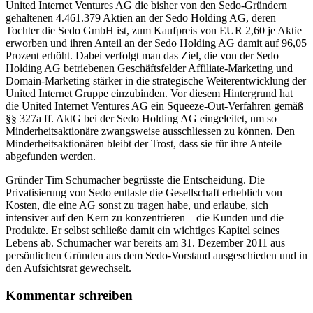
United Internet Ventures AG die bisher von den Sedo-Gründern
gehaltenen 4.461.379 Aktien an der Sedo Holding AG, deren
Tochter die Sedo GmbH ist, zum Kaufpreis von EUR 2,60 je Aktie
erworben und ihren Anteil an der Sedo Holding AG damit auf 96,05
Prozent erhöht. Dabei verfolgt man das Ziel, die von der Sedo
Holding AG betriebenen Geschäftsfelder Affiliate-Marketing und
Domain-Marketing stärker in die strategische Weiterentwicklung der
United Internet Gruppe einzubinden. Vor diesem Hintergrund hat
die United Internet Ventures AG ein Squeeze-Out-Verfahren gemäß
§§ 327a ff. AktG bei der Sedo Holding AG eingeleitet, um so
Minderheitsaktionäre zwangsweise ausschliessen zu können. Den
Minderheitsaktionären bleibt der Trost, dass sie für ihre Anteile
abgefunden werden.
Gründer Tim Schumacher begrüsste die Entscheidung. Die
Privatisierung von Sedo entlaste die Gesellschaft erheblich von
Kosten, die eine AG sonst zu tragen habe, und erlaube, sich
intensiver auf den Kern zu konzentrieren – die Kunden und die
Produkte. Er selbst schließe damit ein wichtiges Kapitel seines
Lebens ab. Schumacher war bereits am 31. Dezember 2011 aus
persönlichen Gründen aus dem Sedo-Vorstand ausgeschieden und in
den Aufsichtsrat gewechselt.
Kommentar schreiben