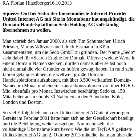
RA Florian Hitzelberger
16.10.2013
Squeeze-Out bei Sedo: der börsennotierte Internet-Provider
United Internet AG mit Sitz in Montabaur hat angekündigt, die
Domain-Handelsplattform Sedo Holding AG vollständig
übernehmen zu wollen.
Man schrieb den Januar 2000, als sich Tim Schumacher, Ulrich
Priesner, Marius Würzner und Ulrich Essmann in Köln
zusammentaten, um die Sedo GmbH zu gründen. Der Name „Sedo“
steht dabei für »Search Engine for Domain Offers«; welche Werte in
einem Domain-Namen stecken, dürften damals aber selbst noch
nicht einmal die vier Gründer zu hoffen gewagt haben. In rund zehn
Jahren gelang es ihnen, die weltweit größte Domain-
Handelsplattform aufzubauen, mit über 3.500 verkauften Domain-
Namen im Monat und einem Transaktionsvolumen von über EUR 6
Mio. ebenfalls pro Monat. Inzwischen beschäftigt Sedo ca. 150
Mitarbeiter aus mehr als 30 Nationen an den Standorten Köln,
London und Boston.
So viel Erfolg blieb auch der United-Internet AG nicht verborgen.
Bereits im Februar 2001 hatte man sich an der Gesellschaft beteiligt
und die Beteiligung weiter ausgebaut. Nunmehr steht die
vollständige Übernahme kurz bevor: Wie die im TecDAX gelistete
United-Internet AG am 2. Oktober 2013 mitteilte, hat man über die