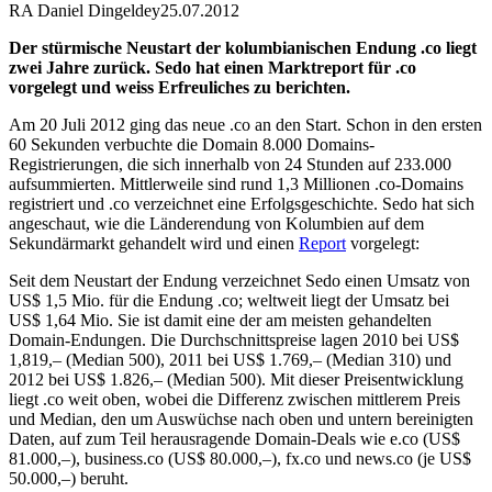
RA Daniel Dingeldey
25.07.2012
Der stürmische Neustart der kolumbianischen Endung .co liegt
zwei Jahre zurück. Sedo hat einen Marktreport für .co
vorgelegt und weiss Erfreuliches zu berichten.
Am 20 Juli 2012 ging das neue .co an den Start. Schon in den ersten
60 Sekunden verbuchte die Domain 8.000 Domains-
Registrierungen, die sich innerhalb von 24 Stunden auf 233.000
aufsummierten. Mittlerweile sind rund 1,3 Millionen .co-Domains
registriert und .co verzeichnet eine Erfolgsgeschichte. Sedo hat sich
angeschaut, wie die Länderendung von Kolumbien auf dem
Sekundärmarkt gehandelt wird und einen
Report
vorgelegt:
Seit dem Neustart der Endung verzeichnet Sedo einen Umsatz von
US$ 1,5 Mio. für die Endung .co; weltweit liegt der Umsatz bei
US$ 1,64 Mio. Sie ist damit eine der am meisten gehandelten
Domain-Endungen. Die Durchschnittspreise lagen 2010 bei US$
1,819,– (Median 500), 2011 bei US$ 1.769,– (Median 310) und
2012 bei US$ 1.826,– (Median 500). Mit dieser Preisentwicklung
liegt .co weit oben, wobei die Differenz zwischen mittlerem Preis
und Median, den um Auswüchse nach oben und untern bereinigten
Daten, auf zum Teil herausragende Domain-Deals wie e.co (US$
81.000,–), business.co (US$ 80.000,–), fx.co und news.co (je US$
50.000,–) beruht.