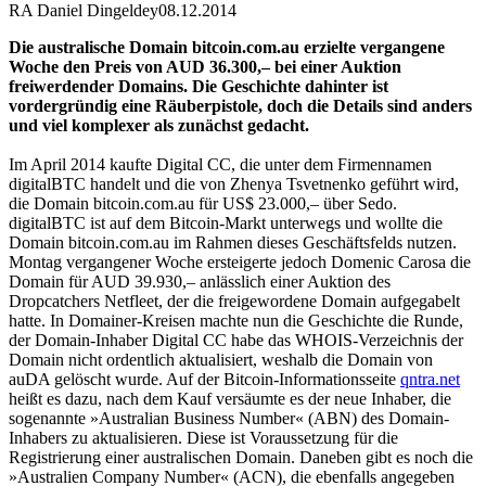
RA Daniel Dingeldey
08.12.2014
Die australische Domain bitcoin.com.au erzielte vergangene
Woche den Preis von AUD 36.300,– bei einer Auktion
freiwerdender Domains. Die Geschichte dahinter ist
vordergründig eine Räuberpistole, doch die Details sind anders
und viel komplexer als zunächst gedacht.
Im April 2014 kaufte Digital CC, die unter dem Firmennamen
digitalBTC handelt und die von Zhenya Tsvetnenko geführt wird,
die Domain bitcoin.com.au für US$ 23.000,– über Sedo.
digitalBTC ist auf dem Bitcoin-Markt unterwegs und wollte die
Domain bitcoin.com.au im Rahmen dieses Geschäftsfelds nutzen.
Montag vergangener Woche ersteigerte jedoch Domenic Carosa die
Domain für AUD 39.930,– anlässlich einer Auktion des
Dropcatchers Netfleet, der die freigewordene Domain aufgegabelt
hatte. In Domainer-Kreisen machte nun die Geschichte die Runde,
der Domain-Inhaber Digital CC habe das WHOIS-Verzeichnis der
Domain nicht ordentlich aktualisiert, weshalb die Domain von
auDA gelöscht wurde. Auf der Bitcoin-Informationsseite
qntra.net
heißt es dazu, nach dem Kauf versäumte es der neue Inhaber, die
sogenannte »Australian Business Number« (ABN) des Domain-
Inhabers zu aktualisieren. Diese ist Voraussetzung für die
Registrierung einer australischen Domain. Daneben gibt es noch die
»Australien Company Number« (ACN), die ebenfalls angegeben