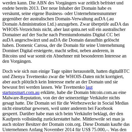
werden kann. Die ABN des Vorgängers war zeitlich befristet und
endete bereits 2013. Der neue Inhaber der Domain habe es
versäumt, seine eigene Business- oder Unternehmensnummer
gegenüber der australischen Domain-Verwaltung auDA (.au
Domain Administration Ltd.) anzugeben. Zwar überprüfe auDA das
WHOIS-Verzeichnis nicht, aber laut qntra.net soll ein australischer
Domainer auf der Suche nach Premiumdomains Digital CC bei
auDA angeschwärzt und auDA die Domain daraufhin gelöscht
haben. Domenic Carosa, der die Domain für seine Unternehmung
Dominet Digital ersteigerte, macht selbst, neben anderem, in
Bitcoins und war somit ein Abnehmer mit besonderem Interesse an
den Vorgängen.
Doch wie sich nun einige Tage später herausstellt, hatten digitalBTC
und Zhenya Tsvetnenko zwar die WHOIS-Daten nicht korrigiert,
aber auch plötzlich kein Interesse mehr an der Domain und sie
bewusst frei werden lassen. Wie Tsvetnenko
laut
startupsmart.com.au
erklärte, habe die Domain bitcoin.com.au eine
Malware-Reputation, von der der seinerzeitige Verkäufer nichts
gesagt hatte. Die Domain sei für die Werbezwecke in Social Medias
nicht einsetzbar gewesen, weil unter anderem bei Facebook
gesperrt. Darüber habe man sich beim Verkäufer beklagt, der den
Kaufpreis vollständig zurückerstattet habe. Mittlerweile sei man ja
auch stolzer Besitzer der Domain coin.org. Diese Domain kaufte das
Unternehmen Anfang November 2014 für US$ 75.000,–. Was den