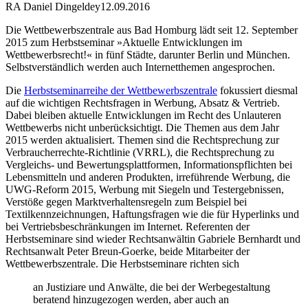
RA Daniel Dingeldey
12.09.2016
Die Wettbewerbszentrale aus Bad Homburg lädt seit 12. September
2015 zum Herbstseminar »Aktuelle Entwicklungen im
Wettbewerbsrecht!« in fünf Städte, darunter Berlin und München.
Selbstverständlich werden auch Internetthemen angesprochen.
Die
Herbstseminarreihe der Wettbewerbszentrale
fokussiert diesmal
auf die wichtigen Rechtsfragen in Werbung, Absatz & Vertrieb.
Dabei bleiben aktuelle Entwicklungen im Recht des Unlauteren
Wettbewerbs nicht unberücksichtigt. Die Themen aus dem Jahr
2015 werden aktualisiert. Themen sind die Rechtsprechung zur
Verbraucherrechte-Richtlinie (VRRL), die Rechtsprechung zu
Vergleichs- und Bewertungsplattformen, Informationspflichten bei
Lebensmitteln und anderen Produkten, irreführende Werbung, die
UWG-Reform 2015, Werbung mit Siegeln und Testergebnissen,
Verstöße gegen Marktverhaltensregeln zum Beispiel bei
Textilkennzeichnungen, Haftungsfragen wie die für Hyperlinks und
bei Vertriebsbeschränkungen im Internet. Referenten der
Herbstseminare sind wieder Rechtsanwältin Gabriele Bernhardt und
Rechtsanwalt Peter Breun-Goerke, beide Mitarbeiter der
Wettbewerbszentrale. Die Herbstseminare richten sich
an Justiziare und Anwälte, die bei der Werbegestaltung
beratend hinzugezogen werden, aber auch an