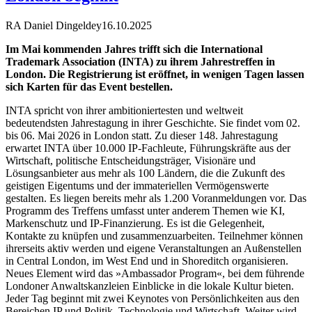
RA Daniel Dingeldey
16.10.2025
Im Mai kommenden Jahres trifft sich die International
Trademark Association (INTA) zu ihrem Jahrestreffen in
London. Die Registrierung ist eröffnet, in wenigen Tagen lassen
sich Karten für das Event bestellen.
INTA spricht von ihrer ambitioniertesten und weltweit
bedeutendsten Jahrestagung in ihrer Geschichte. Sie findet vom 02.
bis 06. Mai 2026 in London statt. Zu dieser 148. Jahrestagung
erwartet INTA über 10.000 IP-Fachleute, Führungskräfte aus der
Wirtschaft, politische Entscheidungsträger, Visionäre und
Lösungsanbieter aus mehr als 100 Ländern, die die Zukunft des
geistigen Eigentums und der immateriellen Vermögenswerte
gestalten. Es liegen bereits mehr als 1.200 Voranmeldungen vor. Das
Programm des Treffens umfasst unter anderem Themen wie KI,
Markenschutz und IP-Finanzierung. Es ist die Gelegenheit,
Kontakte zu knüpfen und zusammenzuarbeiten. Teilnehmer können
ihrerseits aktiv werden und eigene Veranstaltungen an Außenstellen
in Central London, im West End und in Shoreditch organisieren.
Neues Element wird das »Ambassador Program«, bei dem führende
Londoner Anwaltskanzleien Einblicke in die lokale Kultur bieten.
Jeder Tag beginnt mit zwei Keynotes von Persönlichkeiten aus den
Bereichen IP und Politik, Technologie und Wirtschaft. Weiter wird