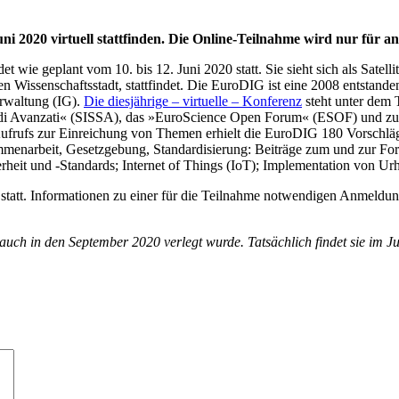
i 2020 virtuell stattfinden. Die Online-Teilnahme wird nur für an
 wie geplant vom 10. bis 12. Juni 2020 statt. Sie sieht sich als Sat
hen Wissenschaftsstadt, stattfindet. Die EuroDIG ist eine 2008 entstand
erwaltung (IG).
Die diesjährige – virtuelle – Konferenz
steht unter dem
Studi Avanzati« (SISSA), das »EuroScience Open Forum« (ESOF) und zud
frufs zur Einreichung von Themen erhielt die EuroDIG 180 Vorschläge. 
ammenarbeit, Gesetzgebung, Standardisierung: Beiträge zum und zur F
eit und -Standards; Internet of Things (IoT); Implementation von Urh
l statt. Informationen zu einer für die Teilnahme notwendigen Anmeld
uch in den September 2020 verlegt wurde. Tatsächlich findet sie im Ju