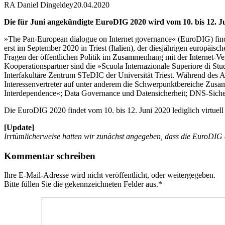
RA Daniel Dingeldey
20.04.2020
Die für Juni angekündigte EuroDIG 2020 wird vom 10. bis 12. Jun
»The Pan-European dialogue on Internet governance« (EuroDIG) findet
erst im September 2020 in Triest (Italien), der diesjährigen europäisc
Fragen der öffentlichen Politik im Zusammenhang mit der Internet-V
Kooperationspartner sind die »Scuola Internazionale Superiore di 
Interfakultäre Zentrum STeDIC der Universität Triest. Während des Au
Interessenvertreter auf unter anderem die Schwerpunktbereiche Zus
Interdependence«; Data Governance und Datensicherheit; DNS-Sicherh
Die EuroDIG 2020 findet vom 10. bis 12. Juni 2020 lediglich virtuel
[Update]
Irrtümlicherweise hatten wir zunächst angegeben, dass die EuroDIG a
Kommentar schreiben
Ihre E-Mail-Adresse wird nicht veröffentlicht, oder weitergegeben.
Bitte füllen Sie die gekennzeichneten Felder aus.
*