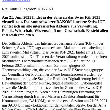
RA Daniel Dingeldey
14.06.2021
Am 21. Juni 2021 findet in der Schweiz das Swiss IGF 2021
virtuell statt. Das vom schweizer BAKOM lancierte Swiss IGF
richtet sich an alle interessierten Akteure aus Verwaltung,
Politik, Wirtschaft, Wissenschaft und Gesellschaft. Es steht allen
Interessierten offen.
Der örtliche Ableger des Internet Governance Forum (IGF) in der
Schweiz, Swiss IGF, tagt zum sechsten Mal und – coronabedingt –
zum zweiten Mal virtuell: Das Swiss IGF 2021 findet am 21. Juni
2021 online statt. Die Themen der Veranstaltung wurden über einen
öffentlichen Themenaufruf zwischen dem 06. Januar und 21.
Februar 2021 ermittelt. In diesem Zeitraum gingen 50
Themenvorschläge ein, die von der Swiss IGF Steuerungsgruppe
zur Grundlage der Programgestaltung herangezogen wurden. So
stehen nun der digitale Staat, die Rolle der Digitalisierung bei der
Bewältigung der Corona-Krise, digitale Inklusion, Cyberangriffe
sowie die Medien im Internetzeitalter im Zentrum des Swiss IGF
2021 auf dem Program. Nach einer 15 minütigen Eröffnung der
Veranstaltung durch Bernard Maissen (Direktor Bundesamt für
Kommunikation, BAKOM), startet die erste Session am 21.06.2021
um 09:00 Uhr mit »Lektionen für den digitalen Staat«, bei der Anja
Wyden Guelpa (CivicLabGeneva) und Maximilian Stern (Smart