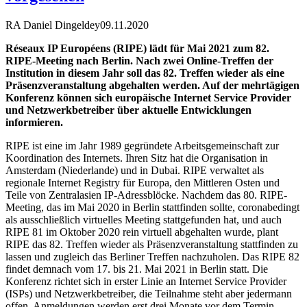
RA Daniel Dingeldey
09.11.2020
Réseaux IP Européens (RIPE) lädt für Mai 2021 zum 82.
RIPE-Meeting nach Berlin. Nach zwei Online-Treffen der
Institution in diesem Jahr soll das 82. Treffen wieder als eine
Präsenzveranstaltung abgehalten werden. Auf der mehrtägigen
Konferenz können sich europäische Internet Service Provider
und Netzwerkbetreiber über aktuelle Entwicklungen
informieren.
RIPE ist eine im Jahr 1989 gegründete Arbeitsgemeinschaft zur
Koordination des Internets. Ihren Sitz hat die Organisation in
Amsterdam (Niederlande) und in Dubai. RIPE verwaltet als
regionale Internet Registry für Europa, den Mittleren Osten und
Teile von Zentralasien IP-Adressblöcke. Nachdem das 80. RIPE-
Meeting, das im Mai 2020 in Berlin stattfinden sollte, coronabedingt
als ausschließlich virtuelles Meeting stattgefunden hat, und auch
RIPE 81 im Oktober 2020 rein virtuell abgehalten wurde, plant
RIPE das 82. Treffen wieder als Präsenzveranstaltung stattfinden zu
lassen und zugleich das Berliner Treffen nachzuholen. Das RIPE 82
findet demnach vom 17. bis 21. Mai 2021 in Berlin statt. Die
Konferenz richtet sich in erster Linie an Internet Service Provider
(ISPs) und Netzwerkbetreiber, die Teilnahme steht aber jedermann
offen. Anmeldungen werden erst drei Monate vor dem Termin