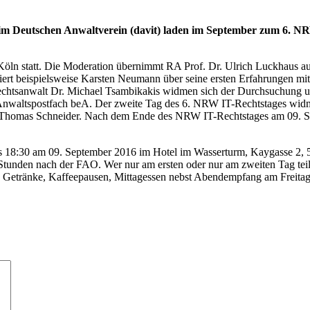
im Deutschen Anwaltverein (davit) laden im September zum 6. NRW
Köln statt. Die Moderation übernimmt RA Prof. Dr. Ulrich Luckhaus 
miert beispielsweise Karsten Neumann über seine ersten Erfahrungen mi
Rechtsanwalt Dr. Michael Tsambikakis widmen sich der Durchsuchung
n Anwaltspostfach beA. Der zweite Tag des 6. NRW IT-Rechtstages wi
r. Thomas Schneider. Nach dem Ende des NRW IT-Rechtstages am 09. S
s 18:30 am 09. September 2016 im Hotel im Wasserturm, Kaygasse 2, 5
tunden nach der FAO. Wer nur am ersten oder nur am zweiten Tag te
ind Getränke, Kaffeepausen, Mittagessen nebst Abendempfang am Fre