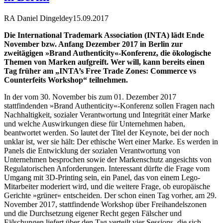
RA Daniel Dingeldey
15.09.2017
Die International Trademark Association (INTA) lädt Ende
November bzw. Anfang Dezember 2017 in Berlin zur
zweitägigen »Brand Authenticity«-Konferenz, die ökologische
Themen von Marken aufgreift. Wer will, kann bereits einen
Tag früher am „INTA’s Free Trade Zones: Commerce vs
Counterfeits Workshop“ teilnehmen.
In der vom 30. November bis zum 01. Dezember 2017
stattfindenden »Brand Authenticity«-Konferenz sollen Fragen nach
Nachhaltigkeit, sozialer Verantwortung und Integrität einer Marke
und welche Auswirkungen diese für Unternehmen haben,
beantwortet werden. So lautet der Titel der Keynote, bei der noch
unklar ist, wer sie hält: Der ethische Wert einer Marke. Es werden in
Panels die Entwicklung der sozialen Verantwortung von
Unternehmen besprochen sowie der Markenschutz angesichts von
Regulatorischen Anforderungen. Interessant dürfte die Frage vom
Umgang mit 3D-Printing sein, ein Panel, das von einem Lego-
Mitarbeiter moderiert wird, und die weitere Frage, ob europäische
Gerichte »grüner« entscheiden. Der schon einen Tag vorher, am 29.
November 2017, stattfindende Workshop über Freihandelszonen
und die Durchsetzung eigener Recht gegen Fälscher und
Fälschungen liefert über den Tag verteilt vier Sessions, die sich