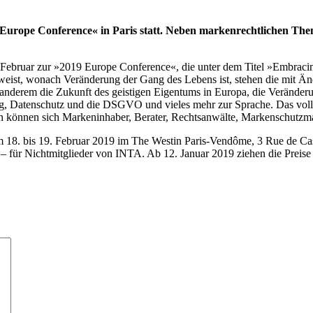
 Europe Conference« in Paris statt. Neben markenrechtlichen T
 Februar zur »2019 Europe Conference«, die unter dem Titel »Embracin
erweist, wonach Veränderung der Gang des Lebens ist, stehen die mit 
 anderem die Zukunft des geistigen Eigentums in Europa, die Verände
g, Datenschutz und die DSGVO und vieles mehr zur Sprache. Das voll 
gen können sich Markeninhaber, Berater, Rechtsanwälte, Markenschutzm
m 18. bis 19. Februar 2019 im The Westin Paris-Vendôme, 3 Rue de Casti
 für Nichtmitglieder von INTA. Ab 12. Januar 2019 ziehen die Preise