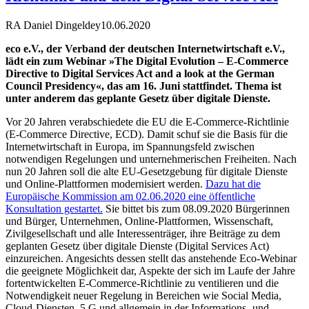
RA Daniel Dingeldey
10.06.2020
eco e.V., der Verband der deutschen Internetwirtschaft e.V.,
lädt ein zum Webinar »The Digital Evolution – E-Commerce
Directive to Digital Services Act and a look at the German
Council Presidency«, das am 16. Juni stattfindet. Thema ist
unter anderem das geplante Gesetz über digitale Dienste.
Vor 20 Jahren verabschiedete die EU die E-Commerce-Richtlinie
(E-Commerce Directive, ECD). Damit schuf sie die Basis für die
Internetwirtschaft in Europa, im Spannungsfeld zwischen
notwendigen Regelungen und unternehmerischen Freiheiten. Nach
nun 20 Jahren soll die alte EU-Gesetzgebung für digitale Dienste
und Online-Plattformen modernisiert werden.
Dazu hat die
Europäische Kommission am 02.06.2020 eine öffentliche
Konsultation gestartet.
Sie bittet bis zum 08.09.2020 Bürgerinnen
und Bürger, Unternehmen, Online-Plattformen, Wissenschaft,
Zivilgesellschaft und alle Interessenträger, ihre Beiträge zu dem
geplanten Gesetz über digitale Dienste (Digital Services Act)
einzureichen. Angesichts dessen stellt das anstehende Eco-Webinar
die geeignete Möglichkeit dar, Aspekte der sich im Laufe der Jahre
fortentwickelten E-Commerce-Richtlinie zu ventilieren und die
Notwendigkeit neuer Regelung in Bereichen wie Social Media,
Cloud-Diensten, 5 G und allgemein in der Informations- und