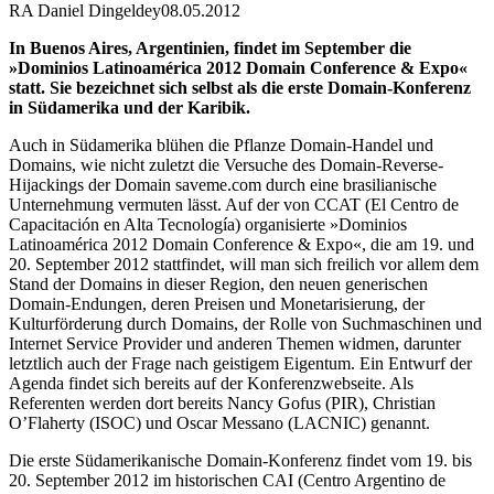
RA Daniel Dingeldey
08.05.2012
In Buenos Aires, Argentinien, findet im September die
»Dominios Latinoamérica 2012 Domain Conference & Expo«
statt. Sie bezeichnet sich selbst als die erste Domain-Konferenz
in Südamerika und der Karibik.
Auch in Südamerika blühen die Pflanze Domain-Handel und
Domains, wie nicht zuletzt die Versuche des Domain-Reverse-
Hijackings der Domain saveme.com durch eine brasilianische
Unternehmung vermuten lässt. Auf der von CCAT (El Centro de
Capacitación en Alta Tecnología) organisierte »Dominios
Latinoamérica 2012 Domain Conference & Expo«, die am 19. und
20. September 2012 stattfindet, will man sich freilich vor allem dem
Stand der Domains in dieser Region, den neuen generischen
Domain-Endungen, deren Preisen und Monetarisierung, der
Kulturförderung durch Domains, der Rolle von Suchmaschinen und
Internet Service Provider und anderen Themen widmen, darunter
letztlich auch der Frage nach geistigem Eigentum. Ein Entwurf der
Agenda findet sich bereits auf der Konferenzwebseite. Als
Referenten werden dort bereits Nancy Gofus (PIR), Christian
O’Flaherty (ISOC) und Oscar Messano (LACNIC) genannt.
Die erste Südamerikanische Domain-Konferenz findet vom 19. bis
20. September 2012 im historischen CAI (Centro Argentino de