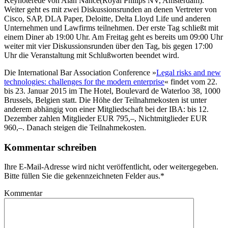
Keynoterede von Alan Nance(Royal Philips NV, Amsterdam).
Weiter geht es mit zwei Diskussionsrunden an denen Vertreter von
Cisco, SAP, DLA Paper, Deloitte, Delta Lloyd Life und anderen
Unternehmen und Lawfirms teilnehmen. Der erste Tag schließt mit
einem Diner ab 19:00 Uhr. Am Freitag geht es bereits um 09:00 Uhr
weiter mit vier Diskussionsrunden über den Tag, bis gegen 17:00
Uhr die Veranstaltung mit Schlußworten beendet wird.
Die International Bar Association Conference »
Legal risks and new
technologies: challenges for the modern enterprise
« findet vom 22.
bis 23. Januar 2015 im The Hotel, Boulevard de Waterloo 38, 1000
Brussels, Belgien statt. Die Höhe der Teilnahmekosten ist unter
anderem abhängig von einer Mitgliedschaft bei der IBA: bis 12.
Dezember zahlen Mitglieder EUR 795,–, Nichtmitglieder EUR
960,–. Danach steigen die Teilnahmekosten.
Kommentar schreiben
Ihre E-Mail-Adresse wird nicht veröffentlicht, oder weitergegeben.
Bitte füllen Sie die gekennzeichneten Felder aus.
*
Kommentar