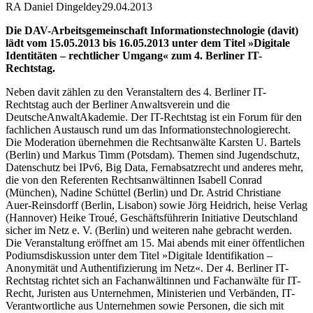
RA Daniel Dingeldey
29.04.2013
Die DAV-Arbeitsgemeinschaft Informationstechnologie (davit)
lädt vom 15.05.2013 bis 16.05.2013 unter dem Titel »Digitale
Identitäten – rechtlicher Umgang« zum 4. Berliner IT-
Rechtstag.
Neben davit zählen zu den Veranstaltern des 4. Berliner IT-
Rechtstag auch der Berliner Anwaltsverein und die
DeutscheAnwaltAkademie. Der IT-Rechtstag ist ein Forum für den
fachlichen Austausch rund um das Informationstechnologierecht.
Die Moderation übernehmen die Rechtsanwälte Karsten U. Bartels
(Berlin) und Markus Timm (Potsdam). Themen sind Jugendschutz,
Datenschutz bei IPv6, Big Data, Fernabsatzrecht und anderes mehr,
die von den Referenten Rechtsanwältinnen Isabell Conrad
(München), Nadine Schüttel (Berlin) und Dr. Astrid Christiane
Auer-Reinsdorff (Berlin, Lisabon) sowie Jörg Heidrich, heise Verlag
(Hannover) Heike Troué, Geschäftsführerin Initiative Deutschland
sicher im Netz e. V. (Berlin) und weiteren nahe gebracht werden.
Die Veranstaltung eröffnet am 15. Mai abends mit einer öffentlichen
Podiumsdiskussion unter dem Titel »Digitale Identifikation –
Anonymität und Authentifizierung im Netz«. Der 4. Berliner IT-
Rechtstag richtet sich an Fachanwältinnen und Fachanwälte für IT-
Recht, Juristen aus Unternehmen, Ministerien und Verbänden, IT-
Verantwortliche aus Unternehmen sowie Personen, die sich mit