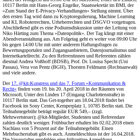
10117 Berlin mit Hans-Georg Engelke, Staatssekretär im BMI, der
»Zum Stand der E-Privacy-Verhandlungen« Stellung nimmt. Über
den ersten Tag wird dann zu Kryptoregulierung, Machine Learning
und KI, Roboterrechten, Urheberrechten und DSGVO vorgetragen.
Abschließend gibt es eine Podiumsdiskussion unter der Leitung von
Niko Härting zum Thema »Datenpolitik«. Der Tag klingt mit einer
Abendveranstaltung aus. Am Folgetag geht es weiter von 09:00 Uhr
bis gegen 14:00 Uhr mit unter anderem Haftungsfragen zu
Bewertungsportalen und Zugangsanbietern, Datenjournalismus und
Internetkartellrecht. Zu den Referentinnen und Referenten zählen
diesmal Andrea Voßhoff (BDSB), Prof. Dr. Louisa Specht (Uni
Passau), Vera von Pentz (BGH), Thorsten Feldmann (Rechtsanwalt)
und viele andere.
Der
17. @kit-Kongress und das 7. Forum »Kommunikation &
Recht«
finden vom 19. bis 20. April 2018 in der Räumen von
Microsoft, Unter den Linden 17 (Eingang Charlottenstraße) in
10117 Berlin statt. Das Get-together am 18.04.2018 findet bei
Facebook im Sony Center, Kemperplatz 1, 10785 Berlin statt. Die
Teilnahmegebühr beträgt regulär EUR 549,– (zzgl.
Mehrwertsteuer); @kit-Mitglieder, Studenten und Referendare
zahlen deutlich weniger. Frühbucher erhalten bis 02.02.2018 einen
Nachlass von 5 Prozent auf die Teilnahmegebühr. Einen
Mehrbucherrabatt gibt es auch. Anmeldeschluss ist der 16.04.2018.
Die Veranstalter empfehlen eine frühzeitige Anmeldung.