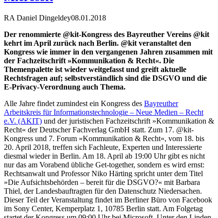
RA Daniel Dingeldey
08.01.2018
Der renommierte @kit-Kongress des Bayreuther Vereins @kit
kehrt im April zurück nach Berlin. @kit veranstaltet den
Kongress wie immer in den vergangenen Jahren zusammen mit
der Fachzeitschrift »Kommunikation & Recht«. Die
Themenpalette ist wieder weitgefasst und greift aktuelle
Rechtsfragen auf; selbstverständlich sind die DSGVO und die
E-Privacy-Verordnung auch Thema.
Alle Jahre findet zumindest ein Kongress des
Bayreuther
Arbeitskreis für Informationstechnologie – Neue Medien – Recht
e.V. (AKIT)
und der juristischen Fachzeitschrift »Kommunikation &
Recht« der Deutscher Fachverlag GmbH statt. Zum 17. @kit-
Kongress und 7. Forum »Kommunikation & Recht«, vom 18. bis
20. April 2018, treffen sich Fachleute, Experten und Interessierte
diesmal wieder in Berlin. Am 18. April ab 19:00 Uhr gibt es nicht
nur das am Vorabend übliche Get-together, sondern es wird ernst:
Rechtsanwalt und Professor Niko Härting spricht unter dem Titel
»Die Aufsichtsbehörden – bereit für die DSGVO?« mit Barbara
Thiel, der Landesbauftragten für den Datenschutz Niedersachen.
Dieser Teil der Veranstaltung findet im Berliner Büro von Facebook
im Sony Center, Kemperplatz 1, 10785 Berlin statt. Am Folgetag
startet der Kongress um 09:00 Uhr bei Microsoft, Unter den Linden,