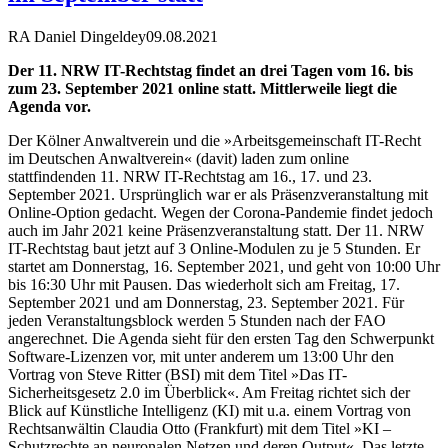
RA Daniel Dingeldey
09.08.2021
Der 11. NRW IT-Rechtstag findet an drei Tagen vom 16. bis
zum 23. September 2021 online statt. Mittlerweile liegt die
Agenda vor.
Der Kölner Anwaltverein und die »Arbeitsgemeinschaft IT-Recht
im Deutschen Anwaltverein« (davit) laden zum online
stattfindenden 11. NRW IT-Rechtstag am 16., 17. und 23.
September 2021. Ursprünglich war er als Präsenzveranstaltung mit
Online-Option gedacht. Wegen der Corona-Pandemie findet jedoch
auch im Jahr 2021 keine Präsenzveranstaltung statt. Der 11. NRW
IT-Rechtstag baut jetzt auf 3 Online-Modulen zu je 5 Stunden. Er
startet am Donnerstag, 16. September 2021, und geht von 10:00 Uhr
bis 16:30 Uhr mit Pausen. Das wiederholt sich am Freitag, 17.
September 2021 und am Donnerstag, 23. September 2021. Für
jeden Veranstaltungsblock werden 5 Stunden nach der FAO
angerechnet. Die Agenda sieht für den ersten Tag den Schwerpunkt
Software-Lizenzen vor, mit unter anderem um 13:00 Uhr den
Vortrag von Steve Ritter (BSI) mit dem Titel »Das IT-
Sicherheitsgesetz 2.0 im Überblick«. Am Freitag richtet sich der
Blick auf Künstliche Intelligenz (KI) mit u.a. einem Vortrag von
Rechtsanwältin Claudia Otto (Frankfurt) mit dem Titel »KI –
Schutzrechte an neuronalen Netzen und deren Output«. Das letzte