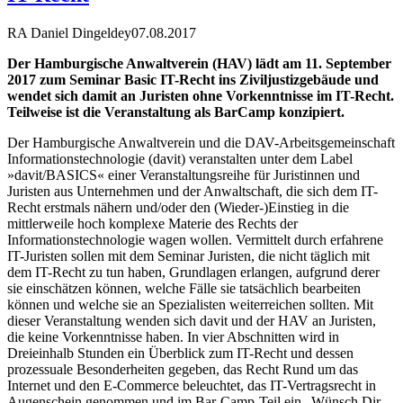
RA Daniel Dingeldey
07.08.2017
Der Hamburgische Anwaltverein (HAV) lädt am 11. September
2017 zum Seminar Basic IT-Recht ins Ziviljustizgebäude und
wendet sich damit an Juristen ohne Vorkenntnisse im IT-Recht.
Teilweise ist die Veranstaltung als BarCamp konzipiert.
Der Hamburgische Anwaltverein und die DAV-Arbeitsgemeinschaft
Informationstechnologie (davit) veranstalten unter dem Label
»davit/BASICS« einer Veranstaltungsreihe für Juristinnen und
Juristen aus Unternehmen und der Anwaltschaft, die sich dem IT-
Recht erstmals nähern und/oder den (Wieder-)Einstieg in die
mittlerweile hoch komplexe Materie des Rechts der
Informationstechnologie wagen wollen. Vermittelt durch erfahrene
IT-Juristen sollen mit dem Seminar Juristen, die nicht täglich mit
dem IT-Recht zu tun haben, Grundlagen erlangen, aufgrund derer
sie einschätzen können, welche Fälle sie tatsächlich bearbeiten
können und welche sie an Spezialisten weiterreichen sollten. Mit
dieser Veranstaltung wenden sich davit und der HAV an Juristen,
die keine Vorkenntnisse haben. In vier Abschnitten wird in
Dreieinhalb Stunden ein Überblick zum IT-Recht und dessen
prozessuale Besonderheiten gegeben, das Recht Rund um das
Internet und den E-Commerce beleuchtet, das IT-Vertragsrecht in
Augenschein genommen und im Bar-Camp-Teil ein „Wünsch Dir