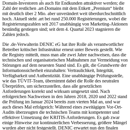
Domain-Investoren als auch für Endkunden attraktiver werden; die
Zahl der restlichen .art-Domains mit dem Etikett „Premium“ bleibt
mit deutlich über 2 Mio. aber unverändert weit überdurchschnittlich
hoch. Aktuell steht .art bei rund 250.000 Registrierungen, wobei die
Registrierungszahlen seit 2017 unabhängig von Marketing-Aktionen
beständig gestiegen sind; seit dem 4. Quartal 2023 stagnieren die
Zahlen jedoch.
Die .de-Verwalterin DENIC eG hat ihre Rolle als verantwortlicher
Betreiber kritischer Infrastruktur erneut unter Beweis gestellt. Wie
die Registry mitteilt, muss man alle zwei Jahre nachweisen, dass die
technischen und organisatorischen Maßnahmen zur Vermeidung von
Störungen auf dem neuesten Stand sind. Es gilt, die Grundwerte der
Informationssicherheit einzuhalten: Vertraulichkeit, Integrität,
Verfügbarkeit und Authentizität. Eine unabhängige Prüfungsstelle,
wie das TÜVIT-Team, übernimmt dabei die Rolle des neutralen
Überprüfers, um sicherzustellen, dass alle gesetzlichen
Anforderungen korrekt und wirksam umgesetzt sind. Nach
erfolgreichen Nachweisen in den Jahren 2018, 2020 und 2022 stand
die Prüfung im Januar 2024 bereits zum vierten Mal an, und war
auch dieses Mal erfolgreich: Während eines zweitägigen Vor-Ort-
Audits überzeugten die technischen Teams mit kompetenter und
effektiver Umsetzung der KRITIS-Anforderungen. Es gab zwar
einige Hinweise zur kontinuierlichen Verbesserung, größere Mängel
wurden aber nicht festgestellt. DENIC erwartet nun den finalen