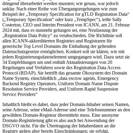
dringend überarbeitet werden mussten; wie genau, war jedoch
unklar. Nach einer Reihe von Übergangsregelungen wie zum
Beispiel der „Temporary Specification for gTLD Registration Data“
(„Temporary Specification“ oder kurz „TempSpec“), teilte Sally
Costerton, CEO und Interim President von ICANN, am 21. Februar
2024 mit, dass es nunmehr gelungen sei, eine Neufassung der
„Registration Data Policy“ zu verabschieden. Die Richtlinie soll
allen ICANN-akkreditierten Registries und Registraren für
generische Top Level Domains die Einhaltung der geltenden
Datenschutzgesetze ermöglichen. Konkret soll sie klären, wie mit
jedem Registrierungsdatenelement umgegangen wird. Dazu setzt sie
34 Empfehlungen um und enthält Aktualisierungen von 20
Regelungen und Verfahren sowie des Registration Data Access
Protocol (RDAP). Sie betrifft das gesamte Ökosystem des Domain
Name System, einschließlich „data escrow agents, Emergency
Backend Registry Operators, Uniform Domain Name Dispute
Resolution Service Providers, and Uniform Rapid Suspension
Service Providers“
Inhaltlich bleibt es dabei, dass jeder Domain-Inhaber seinen Namen,
seine Adresse, seine eMail-Adresse und eine Telefonnummer an den
gewählten Domain-Registrar übermitteln muss. Eine anonyme
Domain-Registrierung gibt es also auch bei Anwendung der
DSGVO nicht. Für die Übertragung der Inhaberdaten an die
Registry gelten aber bereits Einschränkungen; sie erfolgt,