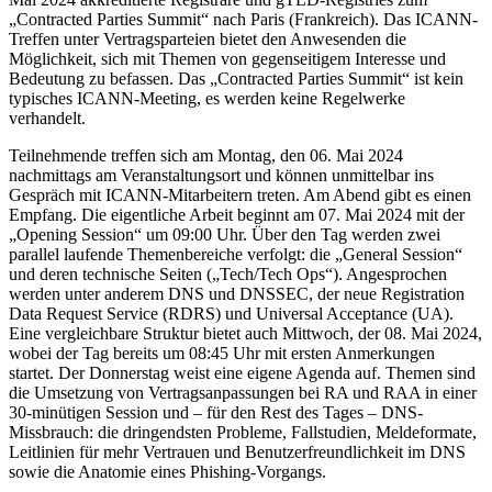
„Contracted Parties Summit“ nach Paris (Frankreich). Das ICANN-
Treffen unter Vertragsparteien bietet den Anwesenden die
Möglichkeit, sich mit Themen von gegenseitigem Interesse und
Bedeutung zu befassen. Das „Contracted Parties Summit“ ist kein
typisches ICANN-Meeting, es werden keine Regelwerke
verhandelt.
Teilnehmende treffen sich am Montag, den 06. Mai 2024
nachmittags am Veranstaltungsort und können unmittelbar ins
Gespräch mit ICANN-Mitarbeitern treten. Am Abend gibt es einen
Empfang. Die eigentliche Arbeit beginnt am 07. Mai 2024 mit der
„Opening Session“ um 09:00 Uhr. Über den Tag werden zwei
parallel laufende Themenbereiche verfolgt: die „General Session“
und deren technische Seiten („Tech/Tech Ops“). Angesprochen
werden unter anderem DNS und DNSSEC, der neue Registration
Data Request Service (RDRS) und Universal Acceptance (UA).
Eine vergleichbare Struktur bietet auch Mittwoch, der 08. Mai 2024,
wobei der Tag bereits um 08:45 Uhr mit ersten Anmerkungen
startet. Der Donnerstag weist eine eigene Agenda auf. Themen sind
die Umsetzung von Vertragsanpassungen bei RA und RAA in einer
30-minütigen Session und – für den Rest des Tages – DNS-
Missbrauch: die dringendsten Probleme, Fallstudien, Meldeformate,
Leitlinien für mehr Vertrauen und Benutzerfreundlichkeit im DNS
sowie die Anatomie eines Phishing-Vorgangs.