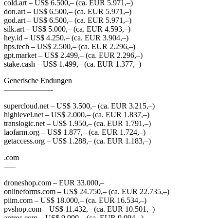
cold.art – US$ 6.500,– (ca. EUR 5.971,–)
don.art – US$ 6.500,– (ca. EUR 5.971,–)
god.art – US$ 6.500,– (ca. EUR 5.971,–)
silk.art – US$ 5.000,– (ca. EUR 4.593,–)
hey.id – US$ 4.250,– (ca. EUR 3.904,–)
hps.tech – US$ 2.500,– (ca. EUR 2.296,–)
gpt.market – US$ 2.499,– (ca. EUR 2.296,–)
stake.cash – US$ 1.499,– (ca. EUR 1.377,–)
Generische Endungen
——————-
supercloud.net – US$ 3.500,– (ca. EUR 3.215,–)
highlevel.net – US$ 2.000,– (ca. EUR 1.837,–)
translogic.net – US$ 1.950,– (ca. EUR 1.791,–)
laofarm.org – US$ 1.877,– (ca. EUR 1.724,–)
getaccess.org – US$ 1.288,– (ca. EUR 1.183,–)
.com
—–
droneshop.com – EUR 33.000,–
onlineforms.com – US$ 24.750,– (ca. EUR 22.735,–)
piim.com – US$ 18.000,– (ca. EUR 16.534,–)
pvshop.com – US$ 11.432,– (ca. EUR 10.501,–)
antros.com – US$ 9.900,– (ca. EUR 9.094,–)