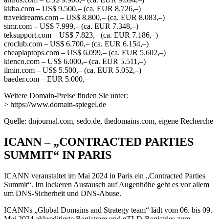
kkba.com – US$ 9.500,– (ca. EUR 8.726,–)
traveldreams.com – US$ 8.800,– (ca. EUR 8.083,–)
simr.com – US$ 7.999,– (ca. EUR 7.348,–)
teksupport.com – US$ 7.823,– (ca. EUR 7.186,–)
croclub.com – US$ 6.700,– (ca. EUR 6.154,–)
cheaplaptops.com – US$ 6.099,– (ca. EUR 5.602,–)
kienco.com – US$ 6.000,– (ca. EUR 5.511,–)
ilmin.com – US$ 5.500,– (ca. EUR 5.052,–)
baeder.com – EUR 5.000,–
Weitere Domain-Preise finden Sie unter:
> https://www.domain-spiegel.de
Quelle: dnjournal.com, sedo.de, thedomains.com, eigene Recherche
ICANN – „CONTRACTED PARTIES
SUMMIT“ IN PARIS
ICANN veranstaltet im Mai 2024 in Paris ein „Contracted Parties
Summit“. Im lockeren Austausch auf Augenhöhe geht es vor allem
um DNS-Sicherheit und DNS-Abuse.
ICANNs „Global Domains and Strategy team“ lädt vom 06. bis 09.
Mai 2024 akkreditierte Registrare und gTLD-Registries zum