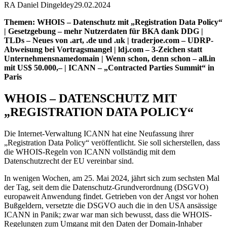
RA Daniel Dingeldey
29.02.2024
Themen: WHOIS – Datenschutz mit „Registration Data Policy“
| Gesetzgebung – mehr Nutzerdaten für BKA dank DDG |
TLDs – Neues von .art, .de und .uk | traderjoe.com – UDRP-
Abweisung bei Vortragsmangel | ldj.com – 3-Zeichen statt
Unternehmensnamedomain | Wenn schon, denn schon – all.in
mit US$ 50.000,– | ICANN – „Contracted Parties Summit“ in
Paris
WHOIS – DATENSCHUTZ MIT
„REGISTRATION DATA POLICY“
Die Internet-Verwaltung ICANN hat eine Neufassung ihrer
„Registration Data Policy“ veröffentlicht. Sie soll sicherstellen, dass
die WHOIS-Regeln von ICANN vollständig mit dem
Datenschutzrecht der EU vereinbar sind.
In wenigen Wochen, am 25. Mai 2024, jährt sich zum sechsten Mal
der Tag, seit dem die Datenschutz-Grundverordnung (DSGVO)
europaweit Anwendung findet. Getrieben von der Angst vor hohen
Bußgeldern, versetzte die DSGVO auch die in den USA ansässige
ICANN in Panik; zwar war man sich bewusst, dass die WHOIS-
Regelungen zum Umgang mit den Daten der Domain-Inhaber