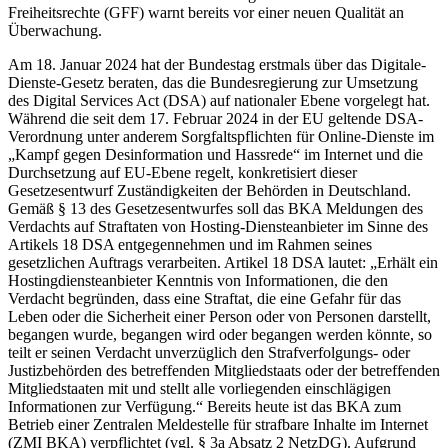
Freiheitsrechte (GFF) warnt bereits vor einer neuen Qualität an
Überwachung.
Am 18. Januar 2024 hat der Bundestag erstmals über das Digitale-
Dienste-Gesetz beraten, das die Bundesregierung zur Umsetzung
des Digital Services Act (DSA) auf nationaler Ebene vorgelegt hat.
Während die seit dem 17. Februar 2024 in der EU geltende DSA-
Verordnung unter anderem Sorgfaltspflichten für Online-Dienste im
„Kampf gegen Desinformation und Hassrede“ im Internet und die
Durchsetzung auf EU-Ebene regelt, konkretisiert dieser
Gesetzesentwurf Zuständigkeiten der Behörden in Deutschland.
Gemäß § 13 des Gesetzesentwurfes soll das BKA Meldungen des
Verdachts auf Straftaten von Hosting-Diensteanbieter im Sinne des
Artikels 18 DSA entgegennehmen und im Rahmen seines
gesetzlichen Auftrags verarbeiten. Artikel 18 DSA lautet: „Erhält ein
Hostingdiensteanbieter Kenntnis von Informationen, die den
Verdacht begründen, dass eine Straftat, die eine Gefahr für das
Leben oder die Sicherheit einer Person oder von Personen darstellt,
begangen wurde, begangen wird oder begangen werden könnte, so
teilt er seinen Verdacht unverzüglich den Strafverfolgungs- oder
Justizbehörden des betreffenden Mitgliedstaats oder der betreffenden
Mitgliedstaaten mit und stellt alle vorliegenden einschlägigen
Informationen zur Verfügung.“ Bereits heute ist das BKA zum
Betrieb einer Zentralen Meldestelle für strafbare Inhalte im Internet
(ZMI BKA) verpflichtet (vgl. § 3a Absatz 2 NetzDG). Aufgrund