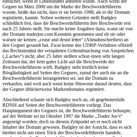
einfacher, wenn er Lebensmittel anbieten würde. Auch wenn der
Gegner im März 2000 um die Marke der Beschwerdeführerin
wusste, heiße das nicht, dass er sie bereits 1998, als er die Domain
registrierte, kannte. Neben weiteren Gründen stellt Badgley
schließlich fest, dass die Beschwerdeführerin ihre Beschwerde erst
nach 25 Jahren stellt. Sie mache keine Angaben dazu, wann sie von
der Domain traderjoe.com Kenntnis genommen und ob sie oder
warum sie keinen „cease and desist letter“ (Abmahnschreiben) an
den Gegner gesandt hat. Zwar kenne das UDRP-Verfahren offiziell
das Rechtsinstitut der verspäteten Geltendmachung von Ansprüchen
(„Laches“) nicht, aber 25 Jahre stellten schon einen sehr langen
Zeitraum dar, der kein gutes Licht auf die Beschwerde der
Beschwerdeführerin wirft. Badgley sieht letztlich keine
Bösgläubigkeit auf Seiten des Gegners, zumal der auch nie an die
Beschwerdeführerin herangetreten sei, um die Domain zu
verkaufen, und weil auch sonst keine Hinweise darauf deuten, dass
der Gegner üblicherweise Markendomains registriert.
Abschließend schaute sich Badgley noch an, ob gegebenenfalls
RDNH auf Seiten der Beschwerdeführerin vorliegt. Das
Hauptargument des Gegners ist, die Beschwerdeführerin behaupte,
auf der Website sei im Oktober 1997 die Marke „Trader Joe’s“
angezeigt worden; doch zu diesem Zeitpunkt sei er noch nicht
Inhaber der Domain gewesen. Badgley ist der Ansicht, dass es sich
hierbei nicht um einen Trick der Beschwerdeführerin handele,