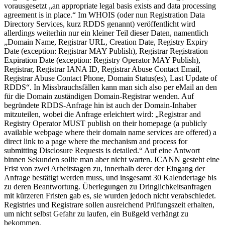
vorausgesetzt „an appropriate legal basis exists and data processing
agreement is in place.“ Im WHOIS (oder nun Registration Data
Directory Services, kurz RDDS genannt) veröffentlicht wird
allerdings weiterhin nur ein kleiner Teil dieser Daten, namentlich
„Domain Name, Registrar URL, Creation Date, Registry Expiry
Date (exception: Registrar MAY Publish), Registrar Registration
Expiration Date (exception: Registry Operator MAY Publish),
Registrar, Registrar IANA ID, Registrar Abuse Contact Email,
Registrar Abuse Contact Phone, Domain Status(es), Last Update of
RDDS“. In Missbrauchsfällen kann man sich also per eMail an den
für die Domain zuständigen Domain-Registrar wenden. Auf
begründete RDDS-Anfrage hin ist auch der Domain-Inhaber
mitzuteilen, wobei die Anfrage erleichtert wird: „Registrar and
Registry Operator MUST publish on their homepage (a publicly
available webpage where their domain name services are offered) a
direct link to a page where the mechanism and process for
submitting Disclosure Requests is detailed.“ Auf eine Antwort
binnen Sekunden sollte man aber nicht warten. ICANN gesteht eine
Frist von zwei Arbeitstagen zu, innerhalb derer der Eingang der
Anfrage bestätigt werden muss, und insgesamt 30 Kalendertage bis
zu deren Beantwortung. Überlegungen zu Dringlichkeitsanfragen
mit kürzeren Fristen gab es, sie wurden jedoch nicht verabschiedet.
Registries und Registrare sollen ausreichend Prüfungszeit erhalten,
um nicht selbst Gefahr zu laufen, ein Bußgeld verhängt zu
bekommen.