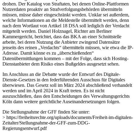
drohen. Der Katalog von Straftaten, bei denen Online-Plattformen
Nutzerdaten proaktiv an Strafverfolgungsbehörden übermitteln
müssen, müsse daher eingeschränkt werden. Unklar sei außerdem,
welche Informationen an die Meldestelle übermittelt werden, denn
nach dem Wortlaut von Artikel 18 DSA soll lediglich der Verdacht
mitgeteilt werden. Daniel Holznagel, Richter am Berliner
Kammergericht, berichtet, dass das BKA an einer Schnittstelle
arbeite, bei deren Nutzung die Anbieter zwingend Datensätze
jenseits des reinen „Verdachts“ übermitteln müssen, wie etwa die IP-
Adresse. Damit könne es zu „überschießenden“
Datenübermittlungen kommen – mit der Folge, dass sich Hosting-
Dienstanbieter dem Risiko eines Bußgeldes ausgesetzt sehen.
Im Anschluss an die Debatte wurde der Entwurf des Digitale-
Dienste-Gesetzes in den federführenden Ausschuss für Digitales
überwiesen. Das Gesetz soll im März 2024 abschließend verhandelt
werden und im April 2024 in Kraft treten. Es ist nicht
auszuschließen, dass den Entscheidungen des Verwaltungsgerichts
Köln dann weitere gerichtliche Auseinandersetzungen folgen.
Die Stellungnahme der GFF finden Sie unter:
> https://freiheitsrechte.org/uploads/documents/Freiheit-im-digitalen-
Zeitalter/Stellungnahme-der-GFF-zum-DDG-
Regierungsentwurf.pdf