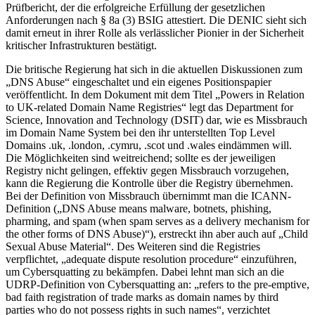
Prüfbericht, der die erfolgreiche Erfüllung der gesetzlichen
Anforderungen nach § 8a (3) BSIG attestiert. Die DENIC sieht sich
damit erneut in ihrer Rolle als verlässlicher Pionier in der Sicherheit
kritischer Infrastrukturen bestätigt.
Die britische Regierung hat sich in die aktuellen Diskussionen zum
„DNS Abuse“ eingeschaltet und ein eigenes Positionspapier
veröffentlicht. In dem Dokument mit dem Titel „Powers in Relation
to UK-related Domain Name Registries“ legt das Department for
Science, Innovation and Technology (DSIT) dar, wie es Missbrauch
im Domain Name System bei den ihr unterstellten Top Level
Domains .uk, .london, .cymru, .scot und .wales eindämmen will.
Die Möglichkeiten sind weitreichend; sollte es der jeweiligen
Registry nicht gelingen, effektiv gegen Missbrauch vorzugehen,
kann die Regierung die Kontrolle über die Registry übernehmen.
Bei der Definition von Missbrauch übernimmt man die ICANN-
Definition („DNS Abuse means malware, botnets, phishing,
pharming, and spam (when spam serves as a delivery mechanism for
the other forms of DNS Abuse)“), erstreckt ihn aber auch auf „Child
Sexual Abuse Material“. Des Weiteren sind die Registries
verpflichtet, „adequate dispute resolution procedure“ einzuführen,
um Cybersquatting zu bekämpfen. Dabei lehnt man sich an die
UDRP-Definition von Cybersquatting an: „refers to the pre-emptive,
bad faith registration of trade marks as domain names by third
parties who do not possess rights in such names“, verzichtet