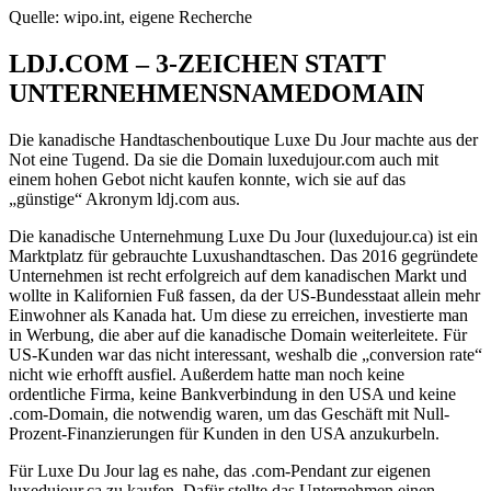
Quelle: wipo.int, eigene Recherche
LDJ.COM – 3-ZEICHEN STATT
UNTERNEHMENSNAMEDOMAIN
Die kanadische Handtaschenboutique Luxe Du Jour machte aus der
Not eine Tugend. Da sie die Domain luxedujour.com auch mit
einem hohen Gebot nicht kaufen konnte, wich sie auf das
„günstige“ Akronym ldj.com aus.
Die kanadische Unternehmung Luxe Du Jour (luxedujour.ca) ist ein
Marktplatz für gebrauchte Luxushandtaschen. Das 2016 gegründete
Unternehmen ist recht erfolgreich auf dem kanadischen Markt und
wollte in Kalifornien Fuß fassen, da der US-Bundesstaat allein mehr
Einwohner als Kanada hat. Um diese zu erreichen, investierte man
in Werbung, die aber auf die kanadische Domain weiterleitete. Für
US-Kunden war das nicht interessant, weshalb die „conversion rate“
nicht wie erhofft ausfiel. Außerdem hatte man noch keine
ordentliche Firma, keine Bankverbindung in den USA und keine
.com-Domain, die notwendig waren, um das Geschäft mit Null-
Prozent-Finanzierungen für Kunden in den USA anzukurbeln.
Für Luxe Du Jour lag es nahe, das .com-Pendant zur eigenen
luxedujour.ca zu kaufen. Dafür stellte das Unternehmen einen