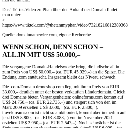
Das TikTok-Video zu Phan über den Ankauf der Domain findet
man unter:
>
https://www.tiktok.com/@thetammyphan/video/7321821681238936
Quelle: domainnamewire.com, eigene Recherche
WENN SCHON, DENN SCHON –
ALL.IN MIT US$ 50.000,–
Die vergangene Domain-Handelswoche bringt die indische all.in
zum Preis von US$ 50.000,– (ca. EUR 45.929,–) an die Spitze. Die
Endung .com enttäuscht. Insgesamt bleibt das Niveau schwach.
Die .com-Domain droneshop.com liegt mit ihrem Preis von EUR
33.000,– deutlich unter der besten verkauften Länderdomain. Gleich
drei Domains bieten Vergangenheiten: onlineforms.com kommt auf
US$ 24.750,– (ca. EUR 22.735,–) und steigert sich von den im
März 2009 erzielten US$ 3.600,– (ca. EUR 2.800,–).
traveldreams.com ist nicht so ambitioniert, kommt aber immerhin auf
jetzt US$ 8.800,– (ca. EUR 8.083,–) von im November 2021
erzielten US$ 2.950,– (ca. EUR 2.543,–). Noch schwächer ist die
Steigerungsrate von cheaplaptops.com mit aktuell US$ 6.099,– (ca.