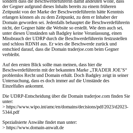
sondern dass die Beschwerdeführerin damit andeuten wolle, dass
der Gegner aufgrund dieses Inhalts bereits zu einem früheren
Zeitpunkt von der Marke der Beschwerdeführerin hätte Kenntnis
erlangen können als zu dem Zeitpunkt, zu dem er Inhaber der
Domain geworden sei. Jedenfalls behauptet die Beschwerdeführerin
nicht, der Gegner hätte die Website so erstellt. Wie dem auch sei,
unter diesen Umständen sah Badgley keine Veranlassung, einen
Missbrauch der UDRP durch die Beschwerdeführerin festzustellen
und schloss RDNH aus. Er wies die Beschwerde zurück und
entschied darauf, dass die Domain traderjoe.com beim Gegner
verbleibt.
Auf den ersten Blick sollte man meinen, dass hier die
Beschwerdeführerin mit der bekannten Marke „TRADER JOE’S“
problemlos Recht und Domain erhält. Doch Badgley zeigt in seiner
Untersuchung, dass es doch immer auf die Umstände des
Einzelfalles ankommt.
Die UDRP-Entscheidung über die Domain traderjoe.com finden Sie
unter:
> https://www.wipo.int/amc/en/domains/decisions/pdf/2023/d2023-
5344.pdf
Spezialisierte Anwälte findet man unter:
> https://www.domain-anwalt.de