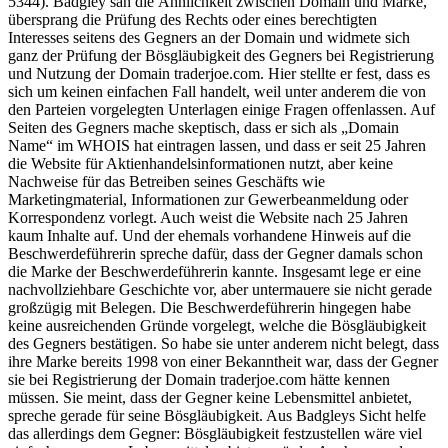
5344). Badgley sah die Ähnlichkeit zwischen Domain und Marke,
übersprang die Prüfung des Rechts oder eines berechtigten
Interesses seitens des Gegners an der Domain und widmete sich
ganz der Prüfung der Bösgläubigkeit des Gegners bei Registrierung
und Nutzung der Domain traderjoe.com. Hier stellte er fest, dass es
sich um keinen einfachen Fall handelt, weil unter anderem die von
den Parteien vorgelegten Unterlagen einige Fragen offenlassen. Auf
Seiten des Gegners mache skeptisch, dass er sich als „Domain
Name“ im WHOIS hat eintragen lassen, und dass er seit 25 Jahren
die Website für Aktienhandelsinformationen nutzt, aber keine
Nachweise für das Betreiben seines Geschäfts wie
Marketingmaterial, Informationen zur Gewerbeanmeldung oder
Korrespondenz vorlegt. Auch weist die Website nach 25 Jahren
kaum Inhalte auf. Und der ehemals vorhandene Hinweis auf die
Beschwerdeführerin spreche dafür, dass der Gegner damals schon
die Marke der Beschwerdeführerin kannte. Insgesamt lege er eine
nachvollziehbare Geschichte vor, aber untermauere sie nicht gerade
großzügig mit Belegen. Die Beschwerdeführerin hingegen habe
keine ausreichenden Gründe vorgelegt, welche die Bösgläubigkeit
des Gegners bestätigen. So habe sie unter anderem nicht belegt, dass
ihre Marke bereits 1998 von einer Bekanntheit war, dass der Gegner
sie bei Registrierung der Domain traderjoe.com hätte kennen
müssen. Sie meint, dass der Gegner keine Lebensmittel anbietet,
spreche gerade für seine Bösgläubigkeit. Aus Badgleys Sicht helfe
das allerdings dem Gegner: Bösgläubigkeit festzustellen wäre viel