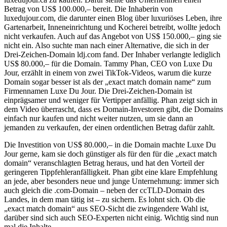
Betrag von US$ 100.000,– bereit. Die Inhaberin von
luxedujour.com, die darunter einen Blog über luxuriöses Leben, ihre
Gartenarbeit, Inneneinrichtung und Kocherei betreibt, wollte jedoch
nicht verkaufen. Auch auf das Angebot von US$ 150.000,– ging sie
nicht ein. Also suchte man nach einer Alternative, die sich in der
Drei-Zeichen-Domain ldj.com fand. Der Inhaber verlangte lediglich
US$ 80.000,– für die Domain. Tammy Phan, CEO von Luxe Du
Jour, erzählt in einem von zwei TikTok-Videos, warum die kurze
Domain sogar besser ist als der „exact match domain name“ zum
Firmennamen Luxe Du Jour. Die Drei-Zeichen-Domain ist
einprägsamer und weniger für Vertipper anfällig. Phan zeigt sich in
dem Video überrascht, dass es Domain-Investoren gibt, die Domains
einfach nur kaufen und nicht weiter nutzen, um sie dann an
jemanden zu verkaufen, der einen ordentlichen Betrag dafür zahlt.
Die Investition von US$ 80.000,– in die Domain machte Luxe Du
Jour gerne, kam sie doch günstiger als für den für die „exact match
domain“ veranschlagten Betrag heraus, und hat den Vorteil der
geringeren Tippfehleranfälligkeit. Phan gibt eine klare Empfehlung
an jede, aber besonders neue und junge Unternehmung: immer sich
auch gleich die .com-Domain – neben der ccTLD-Domain des
Landes, in dem man tätig ist – zu sichern. Es lohnt sich. Ob die
„exact match domain“ aus SEO-Sicht die zwingendere Wahl ist,
darüber sind sich auch SEO-Experten nicht einig. Wichtig sind nun
mal die Inhalte.