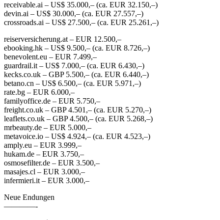
receivable.ai – US$ 35.000,– (ca. EUR 32.150,–)
devin.ai – US$ 30.000,– (ca. EUR 27.557,–)
crossroads.ai – US$ 27.500,– (ca. EUR 25.261,–)
reiserversicherung.at – EUR 12.500,–
ebooking.hk – US$ 9.500,– (ca. EUR 8.726,–)
benevolent.eu – EUR 7.499,–
guardrail.it – US$ 7.000,– (ca. EUR 6.430,–)
kecks.co.uk – GBP 5.500,– (ca. EUR 6.440,–)
betano.cn – US$ 6.500,– (ca. EUR 5.971,–)
rate.bg – EUR 6.000,–
familyoffice.de – EUR 5.750,–
freight.co.uk – GBP 4.501,– (ca. EUR 5.270,–)
leaflets.co.uk – GBP 4.500,– (ca. EUR 5.268,–)
mrbeauty.de – EUR 5.000,–
metavoice.io – US$ 4.924,– (ca. EUR 4.523,–)
amply.eu – EUR 3.999,–
hukam.de – EUR 3.750,–
osmosefilter.de – EUR 3.500,–
masajes.cl – EUR 3.000,–
infermieri.it – EUR 3.000,–
Neue Endungen
————-