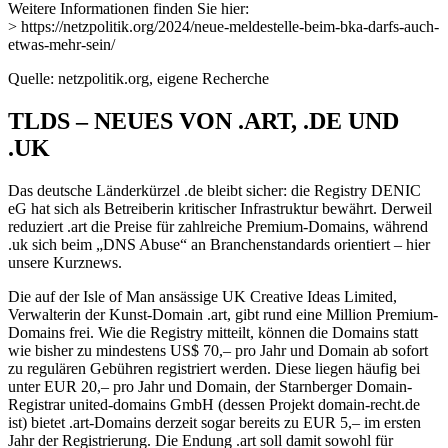
Weitere Informationen finden Sie hier:
> https://netzpolitik.org/2024/neue-meldestelle-beim-bka-darfs-auch-
etwas-mehr-sein/
Quelle: netzpolitik.org, eigene Recherche
TLDS – NEUES VON .ART, .DE UND
.UK
Das deutsche Länderkürzel .de bleibt sicher: die Registry DENIC
eG hat sich als Betreiberin kritischer Infrastruktur bewährt. Derweil
reduziert .art die Preise für zahlreiche Premium-Domains, während
.uk sich beim „DNS Abuse“ an Branchenstandards orientiert – hier
unsere Kurznews.
Die auf der Isle of Man ansässige UK Creative Ideas Limited,
Verwalterin der Kunst-Domain .art, gibt rund eine Million Premium-
Domains frei. Wie die Registry mitteilt, können die Domains statt
wie bisher zu mindestens US$ 70,– pro Jahr und Domain ab sofort
zu regulären Gebühren registriert werden. Diese liegen häufig bei
unter EUR 20,– pro Jahr und Domain, der Starnberger Domain-
Registrar united-domains GmbH (dessen Projekt domain-recht.de
ist) bietet .art-Domains derzeit sogar bereits zu EUR 5,– im ersten
Jahr der Registrierung. Die Endung .art soll damit sowohl für