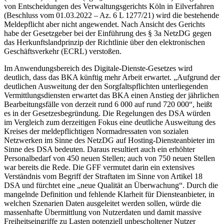
von Entscheidungen des Verwaltungsgerichts Köln in Eilverfahren
(Beschluss vom 01.03.2022 – Az. 6 L 1277/21) wird die bestehende
Meldepflicht aber nicht angewendet. Nach Ansicht des Gerichts
habe der Gesetzgeber bei der Einführung des § 3a NetzDG gegen
das Herkunftslandprinzip der Richtlinie über den elektronischen
Geschäftsverkehr (ECRL) verstoßen.
Im Anwendungsbereich des Digitale-Dienste-Gesetzes wird
deutlich, dass das BKA künftig mehr Arbeit erwartet. „Aufgrund der
deutlichen Ausweitung der den Sorgfaltspflichten unterliegenden
Vermittlungsdiensten erwartet das BKA einen Anstieg der jährlichen
Bearbeitungsfälle von derzeit rund 6 000 auf rund 720 000“, heißt
es in der Gesetzesbegründung. Die Regelungen des DSA würden
im Vergleich zum derzeitigen Fokus eine deutliche Ausweitung des
Kreises der meldepflichtigen Normadressaten von sozialen
Netzwerken im Sinne des NetzDG auf Hosting-Diensteanbieter im
Sinne des DSA bedeuten. Daraus resultiert auch ein erhöhter
Personalbedarf von 450 neuen Stellen; auch von 750 neuen Stellen
war bereits die Rede. Die GFF vermutet darin ein extensives
Verständnis vom Begriff der Straftaten im Sinne von Artikel 18
DSA und fürchtet eine „neue Qualität an Überwachung“. Durch die
mangelnde Definition und fehlende Klarheit für Diensteanbieter, in
welchen Szenarien Daten ausgeleitet werden sollen, würde die
massenhafte Übermittlung von Nutzerdaten und damit massive
Freiheitseingriffe zu Lasten potenziell unbescholtener Nutzer