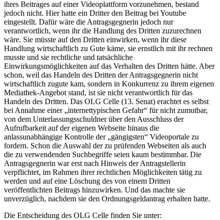
ihres Beitrages auf einer Videoplattform vorzunehmen, bestand
jedoch nicht. Hier hatte ein Dritter den Beitrag bei Youtube
eingestellt. Dafür wäre die Antragsgegnerin jedoch nur
verantwortlich, wenn ihr die Handlung des Dritten zuzurechnen
wäre. Sie müsste auf den Dritten einwirken, wenn ihr diese
Handlung wirtschaftlich zu Gute käme, sie ernstlich mit ihr rechnen
musste und sie rechtliche und tatsächliche
Einwirkungsmöglichkeiten auf das Verhalten des Dritten hätte. Aber
schon, weil das Handeln des Dritten der Antragsgegnerin nicht
wirtschaftlich zugute kam, sondern in Konkurrenz zu ihrem eigenen
Mediathek-Angebot stand, ist sie nicht verantwortlich für das
Handeln des Dritten. Das OLG Celle (13. Senat) erachtet es selbst
bei Annahme einer „internettypischen Gefahr“ für nicht zumutbar,
von dem Unterlassungsschuldner über den Ausschluss der
Aufrufbarkeit auf der eigenen Webseite hinaus die
anlassunabhängige Kontrolle der „gängigsten“ Videoportale zu
fordern. Schon die Auswahl der zu prüfenden Webseiten als auch
die zu verwendenden Suchbegriffe seien kaum bestimmbar. Die
Antragsgegnerin war erst nach Hinweis der Antragstellerin
verpflichtet, im Rahmen ihrer rechtlichen Möglichkeiten tätig zu
werden und auf eine Löschung des von einem Dritten
veröffentlichten Beitrags hinzuwirken. Und das machte sie
unverzüglich, nachdem sie den Ordnungsgeldantrag erhalten hatte.
Die Entscheidung des OLG Celle finden Sie unter: