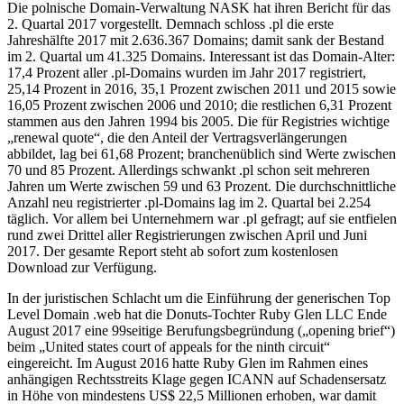
Die polnische Domain-Verwaltung NASK hat ihren Bericht für das
2. Quartal 2017 vorgestellt. Demnach schloss .pl die erste
Jahreshälfte 2017 mit 2.636.367 Domains; damit sank der Bestand
im 2. Quartal um 41.325 Domains. Interessant ist das Domain-Alter:
17,4 Prozent aller .pl-Domains wurden im Jahr 2017 registriert,
25,14 Prozent in 2016, 35,1 Prozent zwischen 2011 und 2015 sowie
16,05 Prozent zwischen 2006 und 2010; die restlichen 6,31 Prozent
stammen aus den Jahren 1994 bis 2005. Die für Registries wichtige
„renewal quote“, die den Anteil der Vertragsverlängerungen
abbildet, lag bei 61,68 Prozent; branchenüblich sind Werte zwischen
70 und 85 Prozent. Allerdings schwankt .pl schon seit mehreren
Jahren um Werte zwischen 59 und 63 Prozent. Die durchschnittliche
Anzahl neu registrierter .pl-Domains lag im 2. Quartal bei 2.254
täglich. Vor allem bei Unternehmern war .pl gefragt; auf sie entfielen
rund zwei Drittel aller Registrierungen zwischen April und Juni
2017. Der gesamte Report steht ab sofort zum kostenlosen
Download zur Verfügung.
In der juristischen Schlacht um die Einführung der generischen Top
Level Domain .web hat die Donuts-Tochter Ruby Glen LLC Ende
August 2017 eine 99seitige Berufungsbegründung („opening brief“)
beim „United states court of appeals for the ninth circuit“
eingereicht. Im August 2016 hatte Ruby Glen im Rahmen eines
anhängigen Rechtsstreits Klage gegen ICANN auf Schadensersatz
in Höhe von mindestens US$ 22,5 Millionen erhoben, war damit