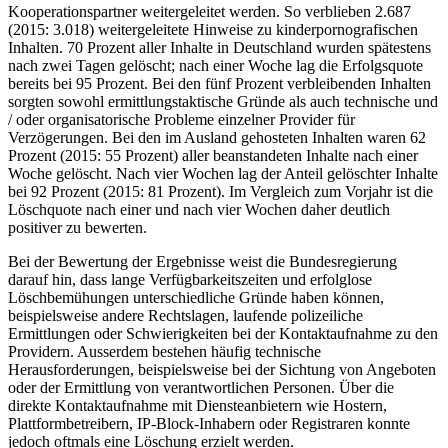
Kooperationspartner weitergeleitet werden. So verblieben 2.687
(2015: 3.018) weitergeleitete Hinweise zu kinderpornografischen
Inhalten. 70 Prozent aller Inhalte in Deutschland wurden spätestens
nach zwei Tagen gelöscht; nach einer Woche lag die Erfolgsquote
bereits bei 95 Prozent. Bei den fünf Prozent verbleibenden Inhalten
sorgten sowohl ermittlungstaktische Gründe als auch technische und
/ oder organisatorische Probleme einzelner Provider für
Verzögerungen. Bei den im Ausland gehosteten Inhalten waren 62
Prozent (2015: 55 Prozent) aller beanstandeten Inhalte nach einer
Woche gelöscht. Nach vier Wochen lag der Anteil gelöschter Inhalte
bei 92 Prozent (2015: 81 Prozent). Im Vergleich zum Vorjahr ist die
Löschquote nach einer und nach vier Wochen daher deutlich
positiver zu bewerten.
Bei der Bewertung der Ergebnisse weist die Bundesregierung
darauf hin, dass lange Verfügbarkeitszeiten und erfolglose
Löschbemühungen unterschiedliche Gründe haben können,
beispielsweise andere Rechtslagen, laufende polizeiliche
Ermittlungen oder Schwierigkeiten bei der Kontaktaufnahme zu den
Providern. Ausserdem bestehen häufig technische
Herausforderungen, beispielsweise bei der Sichtung von Angeboten
oder der Ermittlung von verantwortlichen Personen. Über die
direkte Kontaktaufnahme mit Diensteanbietern wie Hostern,
Plattformbetreibern, IP-Block-Inhabern oder Registraren konnte
jedoch oftmals eine Löschung erzielt werden.