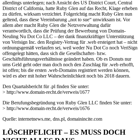
allerdings unterlegen; nach Ansicht des US District Court, Central
District of California, hatte Ruby Glen auf das Recht, Klage erheben
zu dürfen, wirksam verzichtet. Folgerichtig macht Ruby Glen nun
geltend, dass diese Vereinbarung „not to sue“ unwirksam ist. Vor
allem aber macht Ruby Glen die Netzverwaltung dafür
verantwortlich, dass die Prüfung der Bewerbung von Domain-
Neuling Nu Dot Co LLC – der dank finanzkräftiger Unterstützung
von Verisign Inc. den Registry-Vertrag für .web ersteigert hat – nicht
ordnungsgemäß verlaufen sei, weil weder Nu Dot Co noch VeriSign
offengelegt hätten, dass sich die Gesellschafter- bzw.
Geschäftsführungsverhältnisse geändert haben. Ob es Donuts nur
ums Geld geht oder man doch noch den Zuschlag für .web erhofft,
ist offen; bis die ersten .web-Domains registriert werden können,
wird es aber mit hoher Wahrscheinlichkeit noch bis 2018 dauern.
Den Quartalsbericht für .pl finden Sie unter:
> http://www.domain-recht.de/verweis/1677
Die Berufungsbegründung von Ruby Glen LLC finden Sie unter:
> http://www.domain-recht.de/verweis/1676
Quelle: internetnews.me, dns.pl, domainincite.com
LÖSCHPFLICHT – ES MUSS DOCH