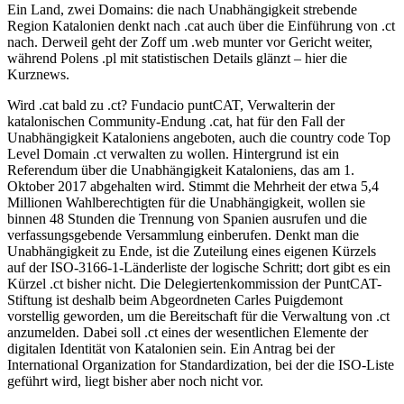
Ein Land, zwei Domains: die nach Unabhängigkeit strebende
Region Katalonien denkt nach .cat auch über die Einführung von .ct
nach. Derweil geht der Zoff um .web munter vor Gericht weiter,
während Polens .pl mit statistischen Details glänzt – hier die
Kurznews.
Wird .cat bald zu .ct? Fundacio puntCAT, Verwalterin der
katalonischen Community-Endung .cat, hat für den Fall der
Unabhängigkeit Kataloniens angeboten, auch die country code Top
Level Domain .ct verwalten zu wollen. Hintergrund ist ein
Referendum über die Unabhängigkeit Kataloniens, das am 1.
Oktober 2017 abgehalten wird. Stimmt die Mehrheit der etwa 5,4
Millionen Wahlberechtigten für die Unabhängigkeit, wollen sie
binnen 48 Stunden die Trennung von Spanien ausrufen und die
verfassungsgebende Versammlung einberufen. Denkt man die
Unabhängigkeit zu Ende, ist die Zuteilung eines eigenen Kürzels
auf der ISO-3166-1-Länderliste der logische Schritt; dort gibt es ein
Kürzel .ct bisher nicht. Die Delegiertenkommission der PuntCAT-
Stiftung ist deshalb beim Abgeordneten Carles Puigdemont
vorstellig geworden, um die Bereitschaft für die Verwaltung von .ct
anzumelden. Dabei soll .ct eines der wesentlichen Elemente der
digitalen Identität von Katalonien sein. Ein Antrag bei der
International Organization for Standardization, bei der die ISO-Liste
geführt wird, liegt bisher aber noch nicht vor.