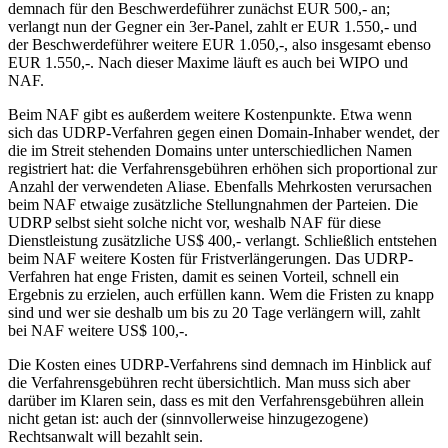
demnach für den Beschwerdeführer zunächst EUR 500,- an;
verlangt nun der Gegner ein 3er-Panel, zahlt er EUR 1.550,- und
der Beschwerdeführer weitere EUR 1.050,-, also insgesamt ebenso
EUR 1.550,-. Nach dieser Maxime läuft es auch bei WIPO und
NAF.
Beim NAF gibt es außerdem weitere Kostenpunkte. Etwa wenn
sich das UDRP-Verfahren gegen einen Domain-Inhaber wendet, der
die im Streit stehenden Domains unter unterschiedlichen Namen
registriert hat: die Verfahrensgebühren erhöhen sich proportional zur
Anzahl der verwendeten Aliase. Ebenfalls Mehrkosten verursachen
beim NAF etwaige zusätzliche Stellungnahmen der Parteien. Die
UDRP selbst sieht solche nicht vor, weshalb NAF für diese
Dienstleistung zusätzliche US$ 400,- verlangt. Schließlich entstehen
beim NAF weitere Kosten für Fristverlängerungen. Das UDRP-
Verfahren hat enge Fristen, damit es seinen Vorteil, schnell ein
Ergebnis zu erzielen, auch erfüllen kann. Wem die Fristen zu knapp
sind und wer sie deshalb um bis zu 20 Tage verlängern will, zahlt
bei NAF weitere US$ 100,-.
Die Kosten eines UDRP-Verfahrens sind demnach im Hinblick auf
die Verfahrensgebühren recht übersichtlich. Man muss sich aber
darüber im Klaren sein, dass es mit den Verfahrensgebühren allein
nicht getan ist: auch der (sinnvollerweise hinzugezogene)
Rechtsanwalt will bezahlt sein.