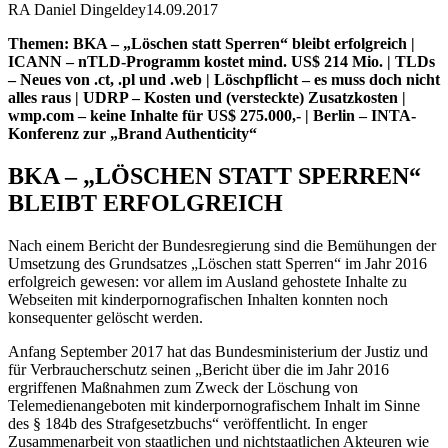
RA Daniel Dingeldey
14.09.2017
Themen: BKA – „Löschen statt Sperren“ bleibt erfolgreich |
ICANN – nTLD-Programm kostet mind. US$ 214 Mio. | TLDs
– Neues von .ct, .pl und .web | Löschpflicht – es muss doch nicht
alles raus | UDRP – Kosten und (versteckte) Zusatzkosten |
wmp.com – keine Inhalte für US$ 275.000,- | Berlin – INTA-
Konferenz zur „Brand Authenticity“
BKA – „LÖSCHEN STATT SPERREN“
BLEIBT ERFOLGREICH
Nach einem Bericht der Bundesregierung sind die Bemühungen der
Umsetzung des Grundsatzes „Löschen statt Sperren“ im Jahr 2016
erfolgreich gewesen: vor allem im Ausland gehostete Inhalte zu
Webseiten mit kinderpornografischen Inhalten konnten noch
konsequenter gelöscht werden.
Anfang September 2017 hat das Bundesministerium der Justiz und
für Verbraucherschutz seinen „Bericht über die im Jahr 2016
ergriffenen Maßnahmen zum Zweck der Löschung von
Telemedienangeboten mit kinderpornografischem Inhalt im Sinne
des § 184b des Strafgesetzbuchs“ veröffentlicht. In enger
Zusammenarbeit von staatlichen und nichtstaatlichen Akteuren wie