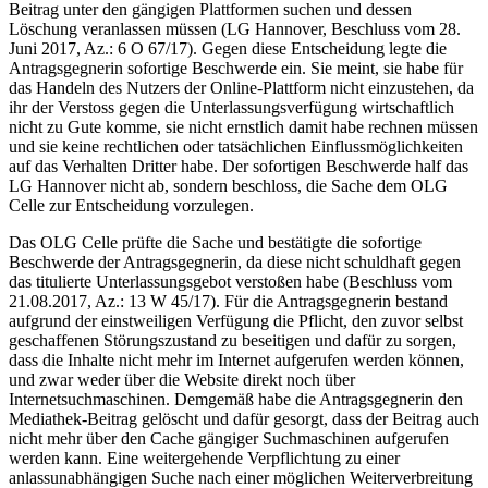
Beitrag unter den gängigen Plattformen suchen und dessen
Löschung veranlassen müssen (LG Hannover, Beschluss vom 28.
Juni 2017, Az.: 6 O 67/17). Gegen diese Entscheidung legte die
Antragsgegnerin sofortige Beschwerde ein. Sie meint, sie habe für
das Handeln des Nutzers der Online-Plattform nicht einzustehen, da
ihr der Verstoss gegen die Unterlassungsverfügung wirtschaftlich
nicht zu Gute komme, sie nicht ernstlich damit habe rechnen müssen
und sie keine rechtlichen oder tatsächlichen Einflussmöglichkeiten
auf das Verhalten Dritter habe. Der sofortigen Beschwerde half das
LG Hannover nicht ab, sondern beschloss, die Sache dem OLG
Celle zur Entscheidung vorzulegen.
Das OLG Celle prüfte die Sache und bestätigte die sofortige
Beschwerde der Antragsgegnerin, da diese nicht schuldhaft gegen
das titulierte Unterlassungsgebot verstoßen habe (Beschluss vom
21.08.2017, Az.: 13 W 45/17). Für die Antragsgegnerin bestand
aufgrund der einstweiligen Verfügung die Pflicht, den zuvor selbst
geschaffenen Störungszustand zu beseitigen und dafür zu sorgen,
dass die Inhalte nicht mehr im Internet aufgerufen werden können,
und zwar weder über die Website direkt noch über
Internetsuchmaschinen. Demgemäß habe die Antragsgegnerin den
Mediathek-Beitrag gelöscht und dafür gesorgt, dass der Beitrag auch
nicht mehr über den Cache gängiger Suchmaschinen aufgerufen
werden kann. Eine weitergehende Verpflichtung zu einer
anlassunabhängigen Suche nach einer möglichen Weiterverbreitung