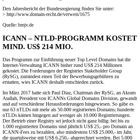
Den Jahresbericht der Bundesregierung finden Sie unter:
> http://www.domain-recht.de/verweis/1675
Quelle: bmjv.de
ICANN – NTLD-PROGRAMM KOSTET
MIND. US$ 214 MIO.
Das Programm zur Einführung neuer Top Level Domains hat die
Internet-Verwaltung ICANN bisher rund US$ 214 Millionen
gekostet. Die Forderungen der Registries Stakeholder Group
(RySG), zumindest einen Teil der Bewerbungsgebühren zu
erstatten, wies ICANN deshalb entschieden zurück.
Im März 2017 hatte sich Paul Diaz, Chairman der RySG, an Akram
Atallah, President von ICANNs Global Domains Division, gewandt
und auf verschiedene Herausforderungen hingewiesen. So gäbe es
nur 63 nTLDs mit mehr als 50.000 registrierten Domains; hunderte
nTLDs kämen hingegen auf weniger als 10.000 Registrierungen.
Der Betrieb einer Registry sei jedoch nicht ganz billig: bei bis zu
1.000 registrierten Domains sind jährlich US$ 25,- pro Domain an
ICANN-Fees zu bezahlen, also mindestens US$ 25.000,- im Jahr,
die quartalsweise mit US$ 6.250,- abgerechnet werden. Bei 5.000