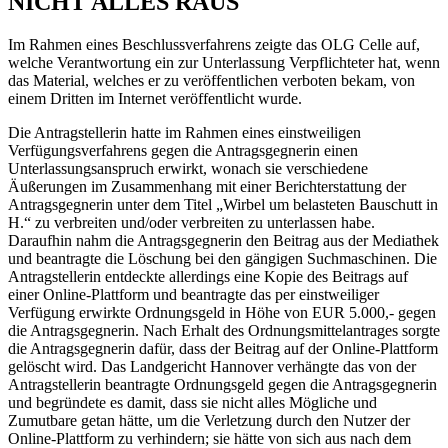
NICHT ALLES RAUS
Im Rahmen eines Beschlussverfahrens zeigte das OLG Celle auf,
welche Verantwortung ein zur Unterlassung Verpflichteter hat, wenn
das Material, welches er zu veröffentlichen verboten bekam, von
einem Dritten im Internet veröffentlicht wurde.
Die Antragstellerin hatte im Rahmen eines einstweiligen
Verfügungsverfahrens gegen die Antragsgegnerin einen
Unterlassungsanspruch erwirkt, wonach sie verschiedene
Äußerungen im Zusammenhang mit einer Berichterstattung der
Antragsgegnerin unter dem Titel „Wirbel um belasteten Bauschutt in
H.“ zu verbreiten und/oder verbreiten zu unterlassen habe.
Daraufhin nahm die Antragsgegnerin den Beitrag aus der Mediathek
und beantragte die Löschung bei den gängigen Suchmaschinen. Die
Antragstellerin entdeckte allerdings eine Kopie des Beitrags auf
einer Online-Plattform und beantragte das per einstweiliger
Verfügung erwirkte Ordnungsgeld in Höhe von EUR 5.000,- gegen
die Antragsgegnerin. Nach Erhalt des Ordnungsmittelantrages sorgte
die Antragsgegnerin dafür, dass der Beitrag auf der Online-Plattform
gelöscht wird. Das Landgericht Hannover verhängte das von der
Antragstellerin beantragte Ordnungsgeld gegen die Antragsgegnerin
und begründete es damit, dass sie nicht alles Mögliche und
Zumutbare getan hätte, um die Verletzung durch den Nutzer der
Online-Plattform zu verhindern; sie hätte von sich aus nach dem