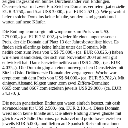
zeigten insgesamt ein buntes Durcheinander von Endungen.
Österreich war mit zwei Ein-Zeichen-Domains vertreten: j.at erzielte
EUR 3.750,- und 5.at US$ 3.000,- (ca. EUR 2.521,-). Wie gewohnt
liefern solche Domains keine Inhalte, sondern sind geparkt und
warten auf neue Käufer.
Die Endung .com sorgte mit wmp.com zum Preis von US$
275.000,- (ca. EUR 231.092,-) wieder für einen angemessenen
Preis, der die Domain auf Platz 13 der Jahresbestenliste hievt. Es
finden sich allerdings keine Inhalte unter der Domain. Mit
netlife.com zum Preis von US$ 75.000,- (ca. EUR 63.025,-) haben
wir einen Kandidaten, der sich von November 2004 an sehr gut
entwickelt hat. Damals erzielte netlife.com US$ 5.288,- (ca. EUR
4.035,-). Die Domain ging an einen norwegischen Dienstleister mit
Sitz in Oslo. Drittteuerste Domain der vergangenen Woche war
crypt.com mit dem Preis von US$ 64.000,- (ca. EUR 53.782,-). Mit
einigem Abstand folgten unter .com zwei Ziffern-Domains:
0665.com und 0667.com erzielten jeweils US$ 29.000,- (ca. EUR
24.370,-).
Die neuen generischen Endungen waren einfach besetzt, mit cash
advance.loans für US$ 2.500,- (ca. EUR 2.101,-). Diese Domain
weist noch keine Inhalte auf. Die ältere Endung .travel glänzte mit
gleich zwei Städte-Domains: paris.travel und porto.travel erzielten
jeweils EUR 5.000,- und liefern auf Spanisch Reiseinformationen