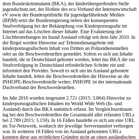
dem Bundeskriminalamt (BKA), der länderübergreifenden Stelle
jugendschutz.net, der Hotline des eco-Verband der Internetwirtschaft
eV sowie der Bundesprüfstelle für jugendgefährdende Medien
(BPjM) setzt die Bundesregierung neben der konsequenten
Strafverfolgung bei der Bekämpfung von Kinderpornografie im
Internet auf das Löschen dieser Inhalte. Eine Evaluierung der
Löschbestrebungen im Inund Ausland erfolgt seit dem Jahr 2010. In
der Regel werden Hinweise auf Telemedienangebote mit
kinderpornografischem Inhalt von Dritten an Polizeidienststellen
oder an die Beschwerdestellen gemeldet. Sofern es sich um Inhalte
handelt, die in Deutschland gehostet werden, leitet das BKA die zur
Strafverfolgung in Deutschland erforderlichen Schritte ein und
informiert den Provider. Soweit es sich um im Ausland gehostete
Inhalte handelt, leiten die Beschwerdestellen die Hinweise an die
INHOPE-Beschwerdestelle weiter; INHOPE ist der internationale
Dachverband der Beschwerdestellen.
Im Jahr 2016 wurden insgesamt 2.721 (2015: 3.064) Hinweise zu
kinderpornografischen Inhalten im World Wide Web (In- und
Ausland) durch das BKA statistisch erfasst. Im Vergleichszeitraum
lag bei den Beschwerdestellen die Gesamtzahl aller erfassten URLs
bei 2.789 (2015: 3.159). In 16 Fällen handelte es sich um eine URL
im Tor-Netzwerk, wodurch der jeweilige Serverstandort verborgen
war. In weiteren 18 Fällen von im Ausland gehosteten URLs
konnten diese aus rechtlichen Gründen nicht an einen ausländischen