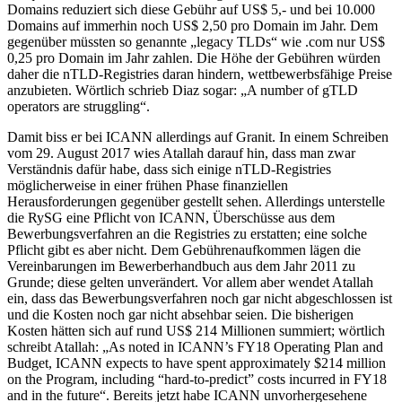
Domains reduziert sich diese Gebühr auf US$ 5,- und bei 10.000
Domains auf immerhin noch US$ 2,50 pro Domain im Jahr. Dem
gegenüber müssten so genannte „legacy TLDs“ wie .com nur US$
0,25 pro Domain im Jahr zahlen. Die Höhe der Gebühren würden
daher die nTLD-Registries daran hindern, wettbewerbsfähige Preise
anzubieten. Wörtlich schrieb Diaz sogar: „A number of gTLD
operators are struggling“.
Damit biss er bei ICANN allerdings auf Granit. In einem Schreiben
vom 29. August 2017 wies Atallah darauf hin, dass man zwar
Verständnis dafür habe, dass sich einige nTLD-Registries
möglicherweise in einer frühen Phase finanziellen
Herausforderungen gegenüber gestellt sehen. Allerdings unterstelle
die RySG eine Pflicht von ICANN, Überschüsse aus dem
Bewerbungsverfahren an die Registries zu erstatten; eine solche
Pflicht gibt es aber nicht. Dem Gebührenaufkommen lägen die
Vereinbarungen im Bewerberhandbuch aus dem Jahr 2011 zu
Grunde; diese gelten unverändert. Vor allem aber wendet Atallah
ein, dass das Bewerbungsverfahren noch gar nicht abgeschlossen ist
und die Kosten noch gar nicht absehbar seien. Die bisherigen
Kosten hätten sich auf rund US$ 214 Millionen summiert; wörtlich
schreibt Atallah: „As noted in ICANN’s FY18 Operating Plan and
Budget, ICANN expects to have spent approximately $214 million
on the Program, including “hard-to-predict” costs incurred in FY18
and in the future“. Bereits jetzt habe ICANN unvorhergesehene