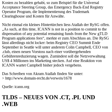
Kosten zu bezahlen gehabt, so zum Beispiel für die Universal
Acceptance Steering Group, das Emergency Back-End Registry
Operator Program, die Implementierung des Trademark
Clearinghouse und Kosten für Anwälte.
Nicht einmal ein kleines Hintertürchen liess Atallah der RySG offen.
„As such, at this time, ICANN is not in a position to commit to the
dispensation of any potential remaining funds from the New gTLD
Program applications fees“, merkte er zum Abschluss an. Die RySG
lässt allerdings nicht locker: beim Registry CEO Summit Ende
September in Seattle will unter anderem Colin Campbell, CEO von
.club, einen neuen Vorstoss nach einer vorübergehenden
Gebührenreduzierung wagen. Zumindest soll die Netzverwaltung
US$ 4 Millionen ins Marketing stecken. Auf eine Reaktion von
ICANN wartet Campbell bisher jedoch vergebens.
Das Schreiben von Akram Atallah finden Sie unter:
> http://www.domain-recht.de/verweis/1678
Quelle: icann.org
TLDS – NEUES VON .CT, .PL UND
.WEB