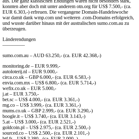
aus. Die ganz klassischen Endungen waren nicht besonders stark,
konnten aber doch mit unter anderem otn.org für US$ 7.500,- (ca.
EUR 6.303,-) erfreuen. Die vergangene Domain-Handelswoche
war damit dank wmp.com und weiteren .com-Domains erfolgreich,
und wusste darüber hinaus mit der australischen sumo.com.au zu
überzeugen.
Länderendungen
————–
sumo.com.au – AUD 63.250,- (ca. EUR 42.368,-)
monitoring.de – EUR 9.999,-
autoloterij.nl – EUR 9.000,-
circa.co.uk – GBP 6.000,- (ca. EUR 6.583,-)
envia.com.mx – US$ 6.800,- (ca. EUR 5.714,-)
wefix.co.uk – EUR 5.000,-
j.at – EUR 3.750,-
bet.sc – US$ 4.000,- (ca. EUR 3.361,-)
rng.co – US$ 3.999,- (ca. EUR 3.361,-)
mums.co.uk – GBP 2.999,- (ca. EUR 3.290,-)
boogle.it – US$ 3.740,- (ca. EUR 3.143,-)
5.at – US$ 3.000,- (ca. EUR 2.521,-)
goldcoin.pl – US$ 2.975,- (ca. EUR 2.500,-)
sourced.co – US$ 2.500,- (ca. EUR 2.101,-)
btf.fr – US$ 2.380,- (ca. EUR 2.000,-)