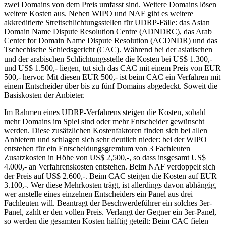
zwei Domains von dem Preis umfasst sind. Weitere Domains lösen
weitere Kosten aus. Neben WIPO und NAF gibt es weitere
akkreditierte Streitschlichtungsstellen für UDRP-Fälle: das Asian
Domain Name Dispute Resolution Centre (ADNDRC), das Arab
Center for Domain Name Dispute Resolution (ACDNDR) und das
Tschechische Schiedsgericht (CAC). Während bei der asiatischen
und der arabischen Schlichtungsstelle die Kosten bei US$ 1.300,-
und US$ 1.500,- liegen, tut sich das CAC mit einem Preis von EUR
500,- hervor. Mit diesen EUR 500,- ist beim CAC ein Verfahren mit
einem Entscheider über bis zu fünf Domains abgedeckt. Soweit die
Basiskosten der Anbieter.
Im Rahmen eines UDRP-Verfahrens steigen die Kosten, sobald
mehr Domains im Spiel sind oder mehr Entscheider gewünscht
werden. Diese zusätzlichen Kostenfaktoren finden sich bei allen
Anbietern und schlagen sich sehr deutlich nieder: bei der WIPO
entstehen für ein Entscheidungsgremium von 3 Fachleuten
Zusatzkosten in Höhe von US$ 2,500,-, so dass insgesamt US$
4.000,- an Verfahrenskosten entstehen. Beim NAF verdoppelt sich
der Preis auf US$ 2.600,-. Beim CAC steigen die Kosten auf EUR
3.100,-. Wer diese Mehrkosten trägt, ist allerdings davon abhängig,
wer anstelle eines einzelnen Entscheiders ein Panel aus drei
Fachleuten will. Beantragt der Beschwerdeführer ein solches 3er-
Panel, zahlt er den vollen Preis. Verlangt der Gegner ein 3er-Panel,
so werden die gesamten Kosten hälftig geteilt: Beim CAC fielen