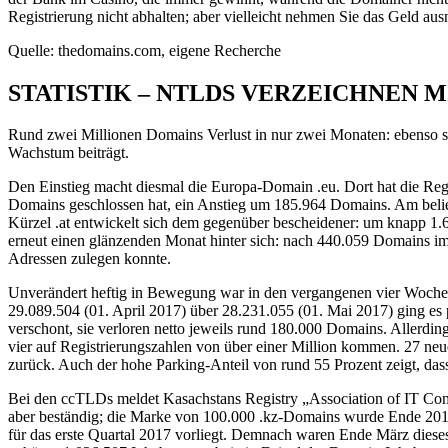
Registrierung nicht abhalten; aber vielleicht nehmen Sie das Geld au
Quelle: thedomains.com, eigene Recherche
STATISTIK – NTLDS VERZEICHNEN 
Rund zwei Millionen Domains Verlust in nur zwei Monaten: ebenso st
Wachstum beiträgt.
Den Einstieg macht diesmal die Europa-Domain .eu. Dort hat die Regis
Domains geschlossen hat, ein Anstieg um 185.964 Domains. Am belieb
Kürzel .at entwickelt sich dem gegenüber bescheidener: um knapp 1.6
erneut einen glänzenden Monat hinter sich: nach 440.059 Domains im 
Adressen zulegen konnte.
Unverändert heftig in Bewegung war in den vergangenen vier Wochen
29.089.504 (01. April 2017) über 28.231.055 (01. Mai 2017) ging es 
verschont, sie verloren netto jeweils rund 180.000 Domains. Allerdi
vier auf Registrierungszahlen von über einer Million kommen. 27 ne
zurück. Auch der hohe Parking-Anteil von rund 55 Prozent zeigt, das
Bei den ccTLDs meldet Kasachstans Registry „Association of IT Comp
aber beständig; die Marke von 100.000 .kz-Domains wurde Ende 201
für das erste Quartal 2017 vorliegt. Demnach waren Ende März diese