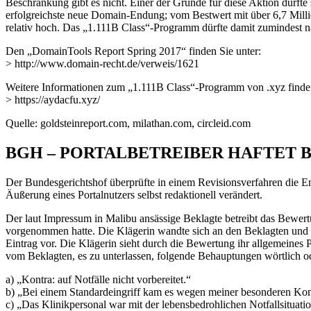
Beschränkung gibt es nicht. Einer der Gründe für diese Aktion dürfte 
erfolgreichste neue Domain-Endung; vom Bestwert mit über 6,7 Millio
relativ hoch. Das „1.111B Class“-Programm dürfte damit zumindest nac
Den „DomainTools Report Spring 2017“ finden Sie unter:
> http://www.domain-recht.de/verweis/1621
Weitere Informationen zum „1.111B Class“-Programm von .xyz finden
> https://aydacfu.xyz/
Quelle: goldsteinreport.com, milathan.com, circleid.com
BGH – PORTALBETREIBER HAFTET 
Der Bundesgerichtshof überprüfte in einem Revisionsverfahren die En
Äußerung eines Portalnutzers selbst redaktionell verändert.
Der laut Impressum in Malibu ansässige Beklagte betreibt das Bewertu
vorgenommen hatte. Die Klägerin wandte sich an den Beklagten und 
Eintrag vor. Die Klägerin sieht durch die Bewertung ihr allgemeines P
vom Beklagten, es zu unterlassen, folgende Behauptungen wörtlich od
a) „Kontra: auf Notfälle nicht vorbereitet.“
b) „Bei einem Standardeingriff kam es wegen meiner besonderen Kons
c) „Das Klinikpersonal war mit der lebensbedrohlichen Notfallsituati