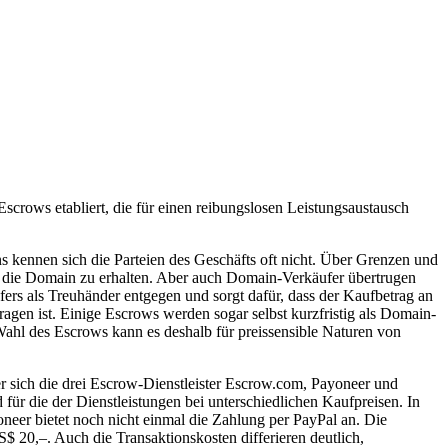
crows etabliert, die für einen reibungslosen Leistungsaustausch
ennen sich die Parteien des Geschäfts oft nicht. Über Grenzen und
 die Domain zu erhalten. Aber auch Domain-Verkäufer übertrugen
fers als Treuhänder entgegen und sorgt dafür, dass der Kaufbetrag an
gen ist. Einige Escrows werden sogar selbst kurzfristig als Domain-
Wahl des Escrows kann es deshalb für preissensible Naturen von
r sich die drei Escrow-Dienstleister Escrow.com, Payoneer und
für die der Dienstleistungen bei unterschiedlichen Kaufpreisen. In
oneer bietet noch nicht einmal die Zahlung per PayPal an. Die
 20,–. Auch die Transaktionskosten differieren deutlich,