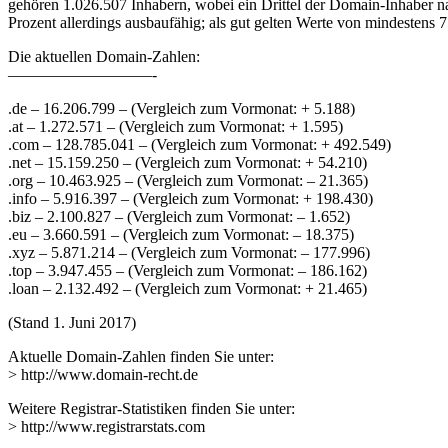
gehören 1.026.507 Inhabern, wobei ein Drittel der Domain-Inhaber nat
Prozent allerdings ausbaufähig; als gut gelten Werte von mindestens 7
Die aktuellen Domain-Zahlen:
—————————-
.de – 16.206.799 – (Vergleich zum Vormonat: + 5.188)
.at – 1.272.571 – (Vergleich zum Vormonat: + 1.595)
.com – 128.785.041 – (Vergleich zum Vormonat: + 492.549)
.net – 15.159.250 – (Vergleich zum Vormonat: + 54.210)
.org – 10.463.925 – (Vergleich zum Vormonat: – 21.365)
.info – 5.916.397 – (Vergleich zum Vormonat: + 198.430)
.biz – 2.100.827 – (Vergleich zum Vormonat: – 1.652)
.eu – 3.660.591 – (Vergleich zum Vormonat: – 18.375)
.xyz – 5.871.214 – (Vergleich zum Vormonat: – 177.996)
.top – 3.947.455 – (Vergleich zum Vormonat: – 186.162)
.loan – 2.132.492 – (Vergleich zum Vormonat: + 21.465)
(Stand 1. Juni 2017)
Aktuelle Domain-Zahlen finden Sie unter:
> http://www.domain-recht.de
Weitere Registrar-Statistiken finden Sie unter:
> http://www.registrarstats.com