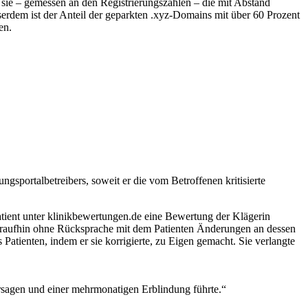
t sie – gemessen an den Registrierungszahlen – die mit Abstand
erdem ist der Anteil der geparkten .xyz-Domains mit über 60 Prozent
en.
sportalbetreibers, soweit er die vom Betroffenen kritisierte
atient unter klinikbewertungen.de eine Bewertung der Klägerin
daraufhin ohne Rücksprache mit dem Patienten Änderungen an dessen
 Patienten, indem er sie korrigierte, zu Eigen gemacht. Sie verlangte
rsagen und einer mehrmonatigen Erblindung führte.“