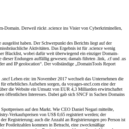
com-Domain. Derweil rückt .science ins Visier von Cyberkriminellen,
e ausgelöst haben. Der Schwerpunkt des Berichts liegt auf der
ssbräuchliche Aktivitäten. Das Ergebnis ist für .science wenig
ner Blacklist, wobei dafür weit überwiegend ein einziger Domain-
dieser Endungen auffällig gewesen; damals führten .link, .cf und .us
ider and IP geolocation“. Der vollständige „DomainTools Report
ain .sncf Leben ein: im November 2017 wechselt das Unternehmen die
 für erhebliches Aufsehen sorgen, da voyages-sncf.com eine der
 über die Website ein Umsatz von EUR 4,3 Milliarden erwirtschaftet
iten öffentlichen Interesses. Dabei gab sich SNCF in Sachen Domains
Spottpreisen auf den Markt. Wie CEO Daniel Negari mitteilte,
stry-Verkaufspreisen von US$ 0,65 registriert werden; der
r der Registrierung; auch die Anzahl an Registrierungen pro Person ist
oder Postleitzahlen kommen in Betracht, eine zweckmäßige