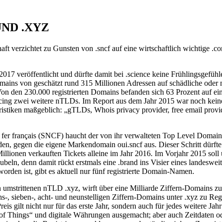
UND .XYZ
aft verzichtet zu Gunsten von .sncf auf eine wirtschaftlich wichtige .
17 veröffentlicht und dürfte damit bei .science keine Frühlingsgefühl
ins von geschätzt rund 315 Millionen Adressen auf schädliche oder mi
 Von den 230.000 registrierten Domains befanden sich 63 Prozent auf ei
acing zwei weitere nTLDs. Im Report aus dem Jahr 2015 war noch keine 
ristiken maßgeblich: „gTLDs, Whois privacy provider, free email prov
 de fer français (SNCF) haucht der von ihr verwalteten Top Level Dom
en, gegen die eigene Markendomain oui.sncf aus. Dieser Schritt dürfte
lionen verkauften Tickets alleine im Jahr 2016. Im Vorjahr 2015 soll
ubeln, denn damit rückt erstmals eine .brand ins Visier eines landeswe
orden ist, gibt es aktuell nur fünf registrierte Domain-Namen.
strittenen nTLD .xyz, wirft über eine Milliarde Ziffern-Domains zu 
, sieben-, acht- und neunstelligen Ziffern-Domains unter .xyz zu Regi
s gilt nicht nur für das erste Jahr, sondern auch für jedes weitere Jah
t of Things“ und digitale Währungen ausgemacht; aber auch Zeitdaten 