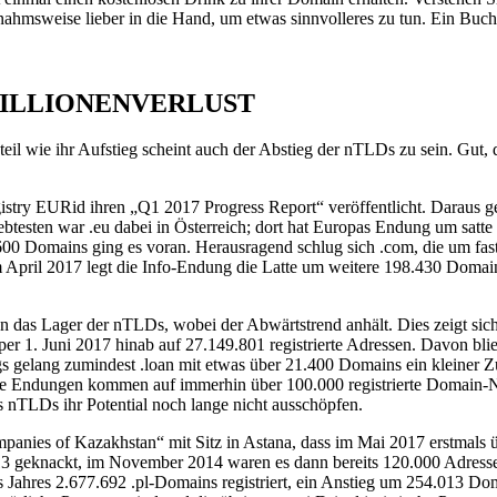
snahmsweise lieber in die Hand, um etwas sinnvolleres zu tun. Ein Buc
MILLIONENVERLUST
eil wie ihr Aufstieg scheint auch der Abstieg der nTLDs zu sein. Gut,
try EURid ihren „Q1 2017 Progress Report“ veröffentlicht. Daraus geht
testen war .eu dabei in Österreich; dort hat Europas Endung um satte
00 Domains ging es voran. Herausragend schlug sich .com, die um fast
April 2017 legt die Info-Endung die Latte um weitere 198.430 Domains
 das Lager der nTLDs, wobei der Abwärtstrend anhält. Dies zeigt sic
per 1. Juni 2017 hinab auf 27.149.801 registrierte Adressen. Davon bl
ngs gelang zumindest .loan mit etwas über 21.400 Domains ein kleiner 
ue Endungen kommen auf immerhin über 100.000 registrierte Domain-Na
s nTLDs ihr Potential noch lange nicht ausschöpfen.
anies of Kazakhstan“ mit Sitz in Astana, dass im Mai 2017 erstmals ü
3 geknackt, im November 2014 waren es dann bereits 120.000 Adress
s Jahres 2.677.692 .pl-Domains registriert, ein Anstieg um 254.013 Do