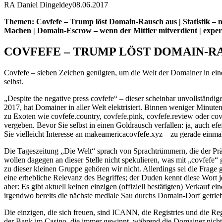
RA Daniel Dingeldey
08.06.2017
Themen: Covfefe – Trump löst Domain-Rausch aus | Statistik – n
Machen | Domain-Escrow – wenn der Mittler mitverdient | expe
COVFEFE – TRUMP LÖST DOMAIN-R
Covfefe – sieben Zeichen genügten, um die Welt der Domainer in ein
selbst.
„Despite the negative press covfefe“ – dieser scheinbar unvollständ
2017, hat Domainer in aller Welt elektrisiert. Binnen weniger Minute
zu Exoten wie covfefe.country, covfefe.pink, covfefe.review oder co
vergeben. Bevor Sie selbst in einen Goldrausch verfallen: ja, auch 
Sie vielleicht Interesse an makeamericacovfefe.xyz – zu gerade einm
Die Tageszeitung „Die Welt“ sprach von Sprachtrümmern, die der Präsi
wollen dagegen an dieser Stelle nicht spekulieren, was mit „covfefe“
zu dieser kleinen Gruppe gehören wir nicht. Allerdings sei die Frage 
eine erhebliche Relevanz des Begriffes; der Duden kennt diese Wort
aber: Es gibt aktuell keinen einzigen (offiziell bestätigten) Verkauf
irgendwo bereits die nächste mediale Sau durchs Domain-Dorf getri
Die einzigen, die sich freuen, sind ICANN, die Registries und die Re
der Bank im Casino, die immer gewinnt, während die Domainer nicht e