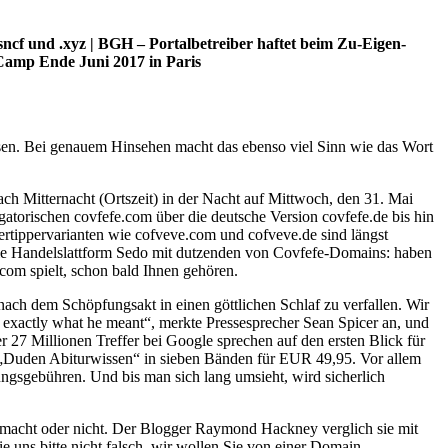
sncf und .xyz | BGH – Portalbetreiber haftet beim Zu-Eigen-
Camp Ende Juni 2017 in Paris
ssen. Bei genauem Hinsehen macht das ebenso viel Sinn wie das Wort
ch Mitternacht (Ortszeit) in der Nacht auf Mittwoch, den 31. Mai
gatorischen covfefe.com über die deutsche Version covfefe.de bis hin
ertippervarianten wie cofveve.com und cofveve.de sind längst
t die Handelslattform Sedo mit dutzenden von Covfefe-Domains: haben
com spielt, schon bald Ihnen gehören.
nach dem Schöpfungsakt in einen göttlichen Schlaf zu verfallen. Wir
w exactly what he meant“, merkte Pressesprecher Sean Spicer an, und
r 27 Millionen Treffer bei Google sprechen auf den ersten Blick für
on „Duden Abiturwissen“ in sieben Bänden für EUR 49,95. Vor allem
rungsgebühren. Und bis man sich lang umsieht, wird sicherlich
inn macht oder nicht. Der Blogger Raymond Hackney verglich sie mit
 uns bitte nicht falsch, wir wollen Sie von einer Domain-