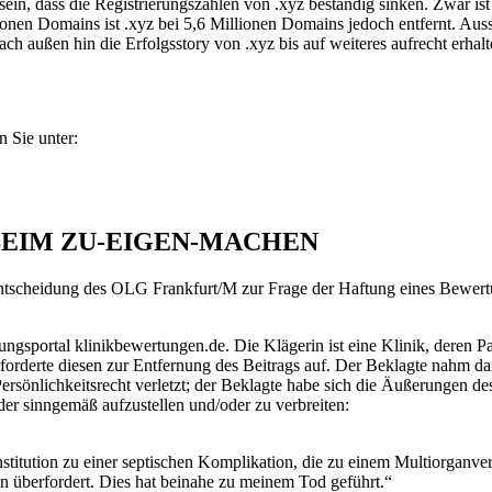
sein, dass die Registrierungszahlen von .xyz beständig sinken. Zwar is
nen Domains ist .xyz bei 5,6 Millionen Domains jedoch entfernt. Auss
h außen hin die Erfolgsstory von .xyz bis auf weiteres aufrecht erhalt
 Sie unter:
BEIM ZU-EIGEN-MACHEN
tscheidung des OLG Frankfurt/M zur Frage der Haftung eines Bewertung
ngsportal klinikbewertungen.de. Die Klägerin ist eine Klinik, deren P
forderte diesen zur Entfernung des Beitrags auf. Der Beklagte nahm 
ersönlichkeitsrecht verletzt; der Beklagte habe sich die Äußerungen des
er sinngemäß aufzustellen und/oder zu verbreiten:
titution zu einer septischen Komplikation, die zu einem Multiorganve
on überfordert. Dies hat beinahe zu meinem Tod geführt.“