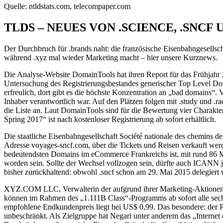
Quelle: ntldstats.com, telecompaper.com
TLDS – NEUES VON .SCIENCE, .SNCF 
Der Durchbruch für .brands naht: die französische Eisenbahngesellsch
während .xyz mal wieder Marketing macht – hier unsere Kurznews.
Die Analyse-Website DomainTools hat ihren Report für das Frühjahr 20
Untersuchung des Registrierungsbestandes generischer Top Level Doma
erfreulich, dort gibt es die höchste Konzentration an „bad domains“.
Inhaber verantwortlich war. Auf den Plätzen folgen mit .study und .r
die Liste an. Laut DomainTools sind für die Bewertung vier Charakte
Spring 2017“ ist nach kostenloser Registrierung ab sofort erhältlich.
Die staatliche Eisenbahngesellschaft Société nationale des chemins
Adresse voyages-sncf.com, über die Tickets und Reisen verkauft werd
bedeutendsten Domains im eCommerce Frankreichs ist, mit rund 86 Mil
worden sein. Sollte der Wechsel vollzogen sein, dürfte auch ICANN j
bisher zurückhaltend: obwohl .sncf schon am 29. Mai 2015 delegiert w
XYZ.COM LLC, Verwalterin der aufgrund ihrer Marketing-Aktionen um
können im Rahmen des „1.111B Class“-Programms ab sofort alle sechs-
empfohlene Endkundenpreis liegt bei US$ 0,99. Das besondere: der Prei
unbeschränkt. Als Zielgruppe hat Negari unter anderem das „Interne