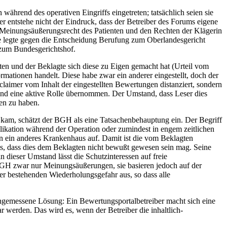
hrend des operativen Eingriffs eingetreten; tatsächlich seien sie
er entstehe nicht der Eindruck, dass der Betreiber des Forums eigene
m Meinungsäußerungsrecht des Patienten und den Rechten der Klägerin
te legte gegen die Entscheidung Berufung zum Oberlandesgericht
 zum Bundesgerichtshof.
ten und der Beklagte sich diese zu Eigen gemacht hat (Urteil vom
rmationen handelt. Diese habe zwar ein anderer eingestellt, doch der
laimer vom Inhalt der eingestellten Bewertungen distanziert, sondern
t und eine aktive Rolle übernommen. Der Umstand, dass Leser dies
men zu haben.
 kam, schätzt der BGH als eine Tatsachenbehauptung ein. Der Begriff
likation während der Operation oder zumindest in engem zeitlichen
 in ein anderes Krankenhaus auf. Damit ist die vom Beklagten
hts, dass dies dem Beklagten nicht bewußt gewesen sein mag. Seine
n dieser Umstand lässt die Schutzinteressen auf freie
BGH zwar nur Meinungsäußerungen, sie basieren jedoch auf der
er bestehenden Wiederholungsgefahr aus, so dass alle
 angemessene Lösung: Ein Bewertungsportalbetreiber macht sich eine
 werden. Das wird es, wenn der Betreiber die inhaltlich-