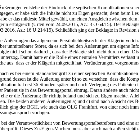
erungen entstehe der Eindruck, die septischen Komplikationen seien wä
tgegen, er habe sich die Inhalte nicht zu Eigen gemacht, denn beim Les
 habe er das mildeste Mittel gewählt, um einen Ausgleich zwischen de
erin erfolgreich (Urteil vom 24.09.2015, Az.: 3 O 64/15). Der Beklag
3.2016, Az.: 16 U 214/15). Schließlich ging der Beklagte in Revision
e Äußerungen das allgemeine Persönlichkeitsrecht der Klägerin verletz
iber unmittelbarer Störer, da es sich bei den Äußerungen um eigene Info
te nicht schon dadurch, dass der Beklagte sich nicht durch einen Disc
unterzog. Damit hatte er die Rolle eines neutralen Vermittlers verlass
iche aus, dass er der Klägerin mitgeteilt hat, Veränderungen vorgenom
ach es bei einem Standardeingriff zu einer septischen Komplikationen
grund dessen ist die Äußerung unter b) so zu verstehen, dass die Komp
mplikation trat erst 36 Stunden später und nach Verlegung des Patienten
er Patient sie in das Bewertungsportal eintrug. Daran änderte auch nic
 ehe er die Äußerung für richtig befand und sich zu Eigen machte. Allei
ten. Die beiden anderen Äußerungen a) und c) sind nach Ansicht des 
ießlich ging der BGH, wie auch das OLG Frankfurt, von einer noch imm
assungsanspruch vorlagen.
n bei der Verantwortlichkeit von Bewertungsportalbetreibern und eine
l überprüft. Dieses Zu-Eigen-Machen muss aber auch nach außen sichtbar