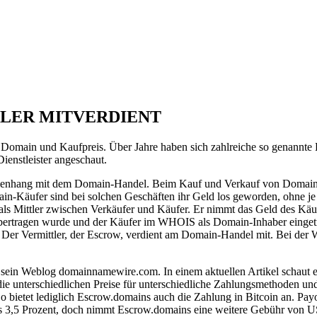
TLER MITVERDIENT
omain und Kaufpreis. Über Jahre haben sich zahlreiche so genannte Es
enstleister angeschaut.
menhang mit dem Domain-Handel. Beim Kauf und Verkauf von Domains k
n-Käufer sind bei solchen Geschäften ihr Geld los geworden, ohne je
 als Mittler zwischen Verkäufer und Käufer. Er nimmt das Geld des Käu
übertragen wurde und der Käufer im WHOIS als Domain-Inhaber eingetra
t. Der Vermittler, der Escrow, verdient am Domain-Handel mit. Bei der 
 sein Weblog domainnamewire.com. In einem aktuellen Artikel schaut e
die unterschiedlichen Preise für unterschiedliche Zahlungsmethoden und 
So bietet lediglich Escrow.domains auch die Zahlung in Bitcoin an. Pay
s 3,5 Prozent, doch nimmt Escrow.domains eine weitere Gebühr von US$