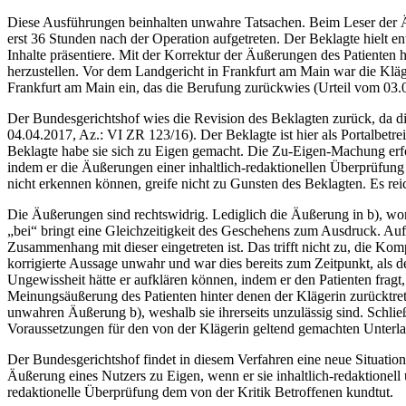
Diese Ausführungen beinhalten unwahre Tatsachen. Beim Leser der Äuß
erst 36 Stunden nach der Operation aufgetreten. Der Beklagte hielt en
Inhalte präsentiere. Mit der Korrektur der Äußerungen des Patienten
herzustellen. Vor dem Landgericht in Frankfurt am Main war die Kläg
Frankfurt am Main ein, das die Berufung zurückwies (Urteil vom 03.0
Der Bundesgerichtshof wies die Revision des Beklagten zurück, da di
04.04.2017, Az.: VI ZR 123/16). Der Beklagte ist hier als Portalbetre
Beklagte habe sie sich zu Eigen gemacht. Die Zu-Eigen-Machung erfolg
indem er die Äußerungen einer inhaltlich-redaktionellen Überprüfung 
nicht erkennen können, greife nicht zu Gunsten des Beklagten. Es re
Die Äußerungen sind rechtswidrig. Lediglich die Äußerung in b), won
„bei“ bringt eine Gleichzeitigkeit des Geschehens zum Ausdruck. Auf
Zusammenhang mit dieser eingetreten ist. Das trifft nicht zu, die Ko
korrigierte Aussage unwahr und war dies bereits zum Zeitpunkt, als d
Ungewissheit hätte er aufklären können, indem er den Patienten fragt,
Meinungsäußerung des Patienten hinter denen der Klägerin zurücktre
unwahren Äußerung b), weshalb sie ihrerseits unzulässig sind. Schl
Voraussetzungen für den von der Klägerin geltend gemachten Unterl
Der Bundesgerichtshof findet in diesem Verfahren eine neue Situatio
Äußerung eines Nutzers zu Eigen, wenn er sie inhaltlich-redaktionel
redaktionelle Überprüfung dem von der Kritik Betroffenen kundtut.