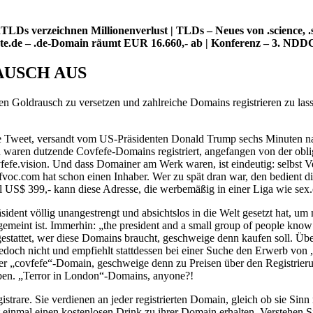
TLDs verzeichnen Millionenverlust | TLDs – Neues von .science, .
rte.de – .de-Domain räumt EUR 16.660,- ab | Konferenz – 3. NDD
AUSCH AUS
en Goldrausch zu versetzen und zahlreiche Domains registrieren zu la
ige Tweet, versandt vom US-Präsidenten Donald Trump sechs Minuten na
n waren dutzende Covfefe-Domains registriert, angefangen von der obli
vfefe.vision. Und dass Domainer am Werk waren, ist eindeutig: selbst V
efefvoc.com hat schon einen Inhaber. Wer zu spät dran war, den bedien
al US$ 399,- kann diese Adresse, die werbemäßig in einer Liga wie sex.
dent völlig unangestrengt und absichtslos in die Welt gesetzt hat, um 
 gemeint ist. Immerhin: „the president and a small group of people kno
gestattet, wer diese Domains braucht, geschweige denn kaufen soll. Übe
 jedoch nicht und empfiehlt stattdessen bei einer Suche den Erwerb v
 einer „covfefe“-Domain, geschweige denn zu Preisen über den Registrie
eben. „Terror in London“-Domains, anyone?!
gistrare. Sie verdienen an jeder registrierten Domain, gleich ob sie S
inmal einen kostenlosen Drink zu ihrer Domain erhalten. Verstehen Sie