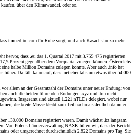
h kaufen, über den Klimawandel, oder so.
 dass immerhin .com für Ruhe sorgt, und auch Kasachstan zu mehr
 hervor, dass .eu das 1. Quartal 2017 mit 3.755.475 registrierten
 17,5 Prozent gegenüber dem Vorquartal zulegen können. Österreichs
 eine halbe Million Domains zulegen konnte. Aber auch .info hat
 höher. Da fällt kaum auf, dass .net ebenfalls um etwas über 54.000
h vor allem an der Gesamtzahl der Domains unter neuer Endung: von
ieben auch die beiden führenden Endungen .xyz und .top nicht
Zugewinn. Insgesamt sind aktuell 1.221 nTLDs delegiert, wobei nur
men, die breite Masse bleibt zum Teil nochmals deutlich dahinter
ber 130.000 Domains registriert waren. Damit wächst .kz langsam,
en. Von Polens Länderverwaltung NASK hören wir, dass der Bericht
mains oder umgerechnet durchschnittlich 2.822 Domains pro Tag. Sie