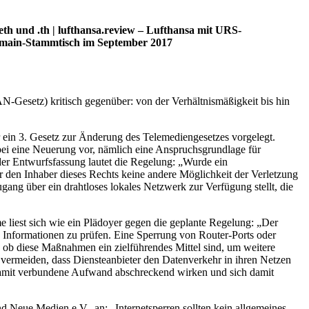
th und .th | lufthansa.review – Lufthansa mit URS-
Domain-Stammtisch im September 2017
Gesetz) kritisch gegenüber: von der Verhältnismäßigkeit bis hin
 ein 3. Gesetz zur Änderung des Telemediengesetzes vorgelegt.
ei eine Neuerung vor, nämlich eine Anspruchsgrundlage für
der Entwurfsfassung lautet die Regelung: „Wurde ein
 den Inhaber dieses Rechts keine andere Möglichkeit der Verletzung
gang über ein drahtloses lokales Netzwerk zur Verfügung stellt, die
 liest sich wie ein Plädoyer gegen die geplante Regelung: „Der
 Informationen zu prüfen. Eine Sperrung von Router-Ports oder
ch, ob diese Maßnahmen ein zielführendes Mittel sind, um weitere
 vermeiden, dass Diensteanbieter den Datenverkehr in ihren Netzen
 damit verbundene Aufwand abschreckend wirken und sich damit
d Neue Medien e.V., an: „Internetsperren sollten kein allgemeines