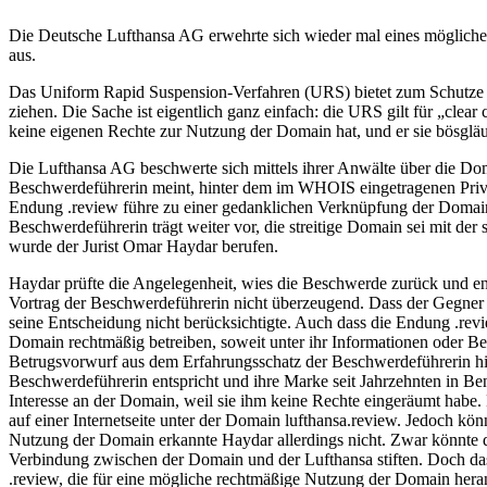
Die Deutsche Lufthansa AG erwehrte sich wieder mal eines möglichen 
aus.
Das Uniform Rapid Suspension-Verfahren (URS) bietet zum Schutze 
ziehen. Die Sache ist eigentlich ganz einfach: die URS gilt für „cle
keine eigenen Rechte zur Nutzung der Domain hat, und er sie bösgläubi
Die Lufthansa AG beschwerte sich mittels ihrer Anwälte über die Do
Beschwerdeführerin meint, hinter dem im WHOIS eingetragenen Privacy
Endung .review führe zu einer gedanklichen Verknüpfung der Domai
Beschwerdeführerin trägt weiter vor, die streitige Domain sei mit der 
wurde der Jurist Omar Haydar berufen.
Haydar prüfte die Angelegenheit, wies die Beschwerde zurück und
Vortrag der Beschwerdeführerin nicht überzeugend. Dass der Gegner
seine Entscheidung nicht berücksichtigte. Auch dass die Endung .rev
Domain rechtmäßig betreiben, soweit unter ihr Informationen oder Beu
Betrugsvorwurf aus dem Erfahrungsschatz der Beschwerdeführerin hier 
Beschwerdeführerin entspricht und ihre Marke seit Jahrzehnten in Be
Interesse an der Domain, weil sie ihm keine Rechte eingeräumt habe.
auf einer Internetseite unter der Domain lufthansa.review. Jedoch kön
Nutzung der Domain erkannte Haydar allerdings nicht. Zwar könnte di
Verbindung zwischen der Domain und der Lufthansa stiften. Doch das
.review, die für eine mögliche rechtmäßige Nutzung der Domain heran