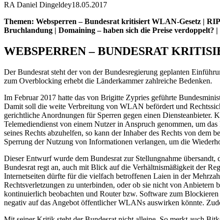
RA Daniel Dingeldey
18.05.2017
Themen: Websperren – Bundesrat kritisiert WLAN-Gesetz | RIPE 
Bruchlandung | Domaining – haben sich die Preise verdoppelt? 
WEBSPERREN – BUNDESRAT KRITIS
Der Bundesrat steht der von der Bundesregierung geplanten Einführ
zum Overblocking erhebt die Länderkammer zahlreiche Bedenken.
Im Februar 2017 hatte das von Brigitte Zypries geführte Bundesminis
Damit soll die weite Verbreitung von WLAN befördert und Rechtssic
gerichtliche Anordnungen für Sperren gegen einen Diensteanbieter. K
Telemediendienst von einem Nutzer in Anspruch genommen, um das Rec
seines Rechts abzuhelfen, so kann der Inhaber des Rechts von dem bet
Sperrung der Nutzung von Informationen verlangen, um die Wiederho
Dieser Entwurf wurde dem Bundesrat zur Stellungnahme übersandt, die
Bundesrat regt an, auch mit Blick auf die Verhältnismäßigkeit der 
Internetseiten dürfte für die vielfach betroffenen Laien in der Mehrza
Rechtsverletzungen zu unterbinden, oder ob sie nicht von Anbietern 
kontinuierlich beobachten und Router bzw. Software zum Blockieren
negativ auf das Angebot öffentlicher WLANs auswirken könnte. Zude
Mit seiner Kritik steht der Bundesrat nicht alleine. So merkt auch B