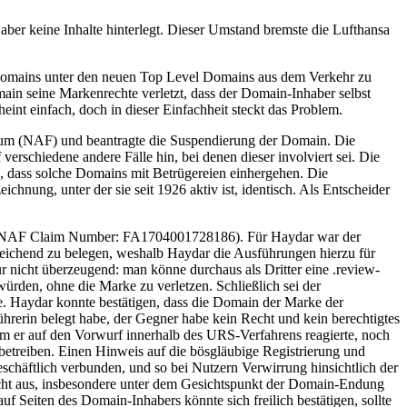
ber keine Inhalte hinterlegt. Dieser Umstand bremste die Lufthansa
Domains unter den neuen Top Level Domains aus dem Verkehr zu
main seine Markenrechte verletzt, dass der Domain-Inhaber selbst
eint einfach, doch in dieser Einfachheit steckt das Problem.
orum (NAF) und beantragte die Suspendierung der Domain. Die
schiedene andere Fälle hin, bei denen dieser involviert sei. Die
dass solche Domains mit Betrügereien einhergehen. Die
chnung, unter der sie seit 1926 aktiv ist, identisch. Als Entscheider
er (NAF Claim Number: FA1704001728186). Für Haydar war der
eichend zu belegen, weshalb Haydar die Ausführungen hierzu für
r nicht überzeugend: man könne durchaus als Dritter eine .review-
ürden, ohne die Marke zu verletzen. Schließlich sei der
te. Haydar konnte bestätigen, dass die Domain der Marke der
hrerin belegt habe, der Gegner habe kein Recht und kein berechtigtes
em er auf den Vorwurf innerhalb des URS-Verfahrens reagierte, noch
l betreiben. Einen Hinweis auf die bösgläubige Registrierung und
schäftlich verbunden, und so bei Nutzern Verwirrung hinsichtlich der
icht aus, insbesondere unter dem Gesichtspunkt der Domain-Endung
Seiten des Domain-Inhabers könnte sich freilich bestätigen, sollte