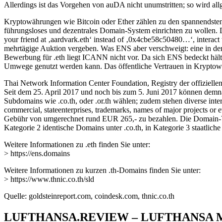
Allerdings ist das Vorgehen von auDA nicht unumstritten; so wird al
Kryptowährungen wie Bitcoin oder Ether zählen zu den spannendsten
führungsloses und dezentrales Domain-System einrichten zu wollen. Di
your friend at ‚aardvark.eth‘ instead of ‚0x4cbe58c50480…‘, interact w
mehrtägige Auktion vergeben. Was ENS aber verschweigt: eine in der
Bewerbung für .eth liegt ICANN nicht vor. Da sich ENS bedeckt hält, 
Umwege genutzt werden kann. Das öffentliche Vertrauen in Kryptowä
Thai Network Information Center Foundation, Registry der offizielle
Seit dem 25. April 2017 und noch bis zum 5. Juni 2017 können demna
Subdomains wie .co.th, oder .or.th wählen; zudem stehen diverse inter
commercial, stateenterprises, trademarks, names of major projects or 
Gebühr von umgerechnet rund EUR 265,- zu bezahlen. Die Domain-Verg
Kategorie 2 identische Domains unter .co.th, in Kategorie 3 staatlic
Weitere Informationen zu .eth finden Sie unter:
> https://ens.domains
Weitere Informationen zu kurzen .th-Domains finden Sie unter:
> https://www.thnic.co.th/sld
Quelle: goldsteinreport.com, coindesk.com, thnic.co.th
LUFTHANSA.REVIEW – LUFTHANSA 