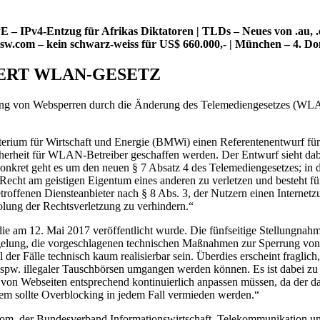
– IPv4-Entzug für Afrikas Diktatoren | TLDs – Neues von .au, .e
| sw.com – kein schwarz-weiss für US$ 660.000,- | München – 4. 
IERT WLAN-GESETZ
ung von Websperren durch die Änderung des Telemediengesetzes (WLAN-
terium für Wirtschaft und Energie (BMWi) einen Referentenentwurf für
herheit für WLAN-Betreiber geschaffen werden. Der Entwurf sieht dab
onkret geht es um den neuen § 7 Absatz 4 des Telemediengesetzes; in 
ht am geistigen Eigentum eines anderen zu verletzen und besteht für
roffenen Diensteanbieter nach § 8 Abs. 3, der Nutzern einen Internetzu
lung der Rechtsverletzung zu verhindern.“
 am 12. Mai 2017 veröffentlicht wurde. Die fünfseitige Stellungnahme
Regelung, die vorgeschlagenen technischen Maßnahmen zur Sperrung von
hl der Fälle technisch kaum realisierbar sein. Überdies erscheint fragli
bspw. illegaler Tauschbörsen umgangen werden können. Es ist dabei zu
 von Webseiten entsprechend kontinuierlich anpassen müssen, da der
m sollte Overblocking in jedem Fall vermieden werden.“
itkom, der Bundesverband Informationswirtschaft, Telekommunikation un