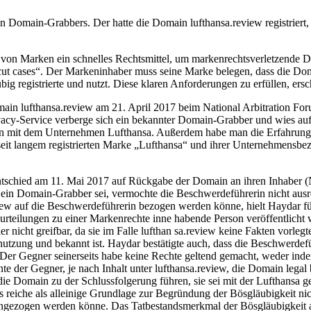
Domain-Grabbers. Der hatte die Domain lufthansa.review registriert, a
von Marken ein schnelles Rechtsmittel, um markenrechtsverletzende 
ar cut cases“. Der Markeninhaber muss seine Marke belegen, dass die Do
g registrierte und nutzt. Diese klaren Anforderungen zu erfüllen, ersch
main lufthansa.review am 21. April 2017 beim National Arbitration F
-Service verberge sich ein bekannter Domain-Grabber und wies auf ver
n mit dem Unternehmen Lufthansa. Außerdem habe man die Erfahrung, 
seit langem registrierten Marke „Lufthansa“ und ihrer Unternehmensbezei
 entschied am 11. Mai 2017 auf Rückgabe der Domain an ihren Inhab
 ein Domain-Grabber sei, vermochte die Beschwerdeführerin nicht ausr
iew auf die Beschwerdeführerin bezogen werden könne, hielt Haydar fü
rteilungen zu einer Markenrechte inne habende Person veröffentlicht w
nicht greifbar, da sie im Falle lufthan sa.review keine Fakten vorleg
nutzung und bekannt ist. Haydar bestätigte auch, dass die Beschwerdefü
 Der Gegner seinerseits habe keine Rechte geltend gemacht, weder ind
nte der Gegner, je nach Inhalt unter lufthansa.review, die Domain lega
e Domain zu der Schlussfolgerung führen, sie sei mit der Lufthansa ge
 reiche als alleinige Grundlage zur Begründung der Bösgläubigkeit n
gezogen werden könne. Das Tatbestandsmerkmal der Bösgläubigkeit auf 