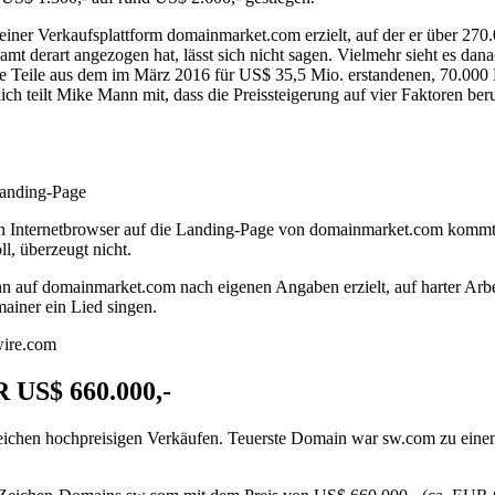
einer Verkaufsplattform domainmarket.com erzielt, auf der er über 270.0
derart angezogen hat, lässt sich nicht sagen. Vielmehr sieht es danac
Teile aus dem im März 2016 für US$ 35,5 Mio. erstandenen, 70.000 D
ich teilt Mike Mann mit, dass die Preissteigerung auf vier Faktoren ber
Landing-Page
Internetbrowser auf die Landing-Page von domainmarket.com kommt, er
l, überzeugt nicht.
Mann auf domainmarket.com nach eigenen Angaben erzielt, auf harter Arb
iner ein Lied singen.
wire.com
S$ 660.000,-
chen hochpreisigen Verkäufen. Teuerste Domain war sw.com zu einem 