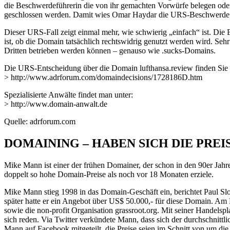
die Beschwerdeführerin die von ihr gemachten Vorwürfe belegen oder 
geschlossen werden. Damit wies Omar Haydar die URS-Beschwerde ab
Dieser URS-Fall zeigt einmal mehr, wie schwierig „einfach“ ist. Die 
ist, ob die Domain tatsächlich rechtswidrig genutzt werden wird. Seh
Dritten betrieben werden können – genauso wie .sucks-Domains.
Die URS-Entscheidung über die Domain lufthansa.review finden Sie 
> http://www.adrforum.com/domaindecisions/1728186D.htm
Spezialisierte Anwälte findet man unter:
> http://www.domain-anwalt.de
Quelle: adrforum.com
DOMAINING – HABEN SICH DIE PRE
Mike Mann ist einer der frühen Domainer, der schon in den 90er Jahr
doppelt so hohe Domain-Preise als noch vor 18 Monaten erziele.
Mike Mann stieg 1998 in das Domain-Geschäft ein, berichtet Paul Sl
später hatte er ein Angebot über US$ 50.000,- für diese Domain. A
sowie die non-profit Organisation grassroot.org. Mit seiner Handels
sich reden. Via Twitter verkündete Mann, dass sich der durchschnit
Mann auf Facebook mitgeteilt, die Preise seien im Schnitt von um di