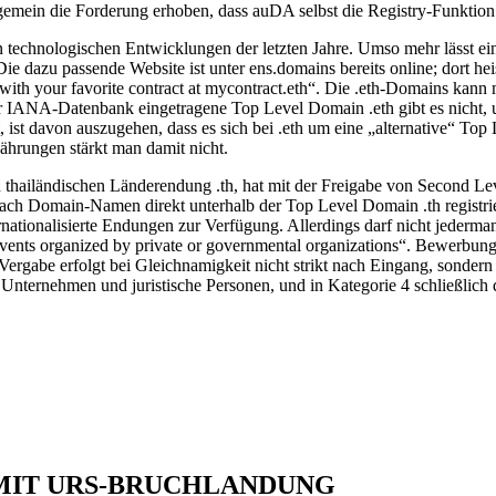
lgemein die Forderung erhoben, dass auDA selbst die Registry-Funktion
 technologischen Entwicklungen der letzten Jahre. Umso mehr lässt e
e dazu passende Website ist unter ens.domains bereits online; dort he
ith your favorite contract at mycontract.eth“. Die .eth-Domains kann ma
 IANA-Datenbank eingetragene Top Level Domain .eth gibt es nicht, un
ist davon auszugehen, dass es sich bei .eth um eine „alternative“ Top 
hrungen stärkt man damit nicht.
n thailändischen Länderendung .th, hat mit der Freigabe von Second Le
ch Domain-Namen direkt unterhalb der Top Level Domain .th registrier
nationalisierte Endungen zur Verfügung. Allerdings darf nicht jederman
events organized by private or governmental organizations“. Bewerbungen
abe erfolgt bei Gleichnamigkeit nicht strikt nach Eingang, sondern n
he Unternehmen und juristische Personen, und in Kategorie 4 schließlic
MIT URS-BRUCHLANDUNG