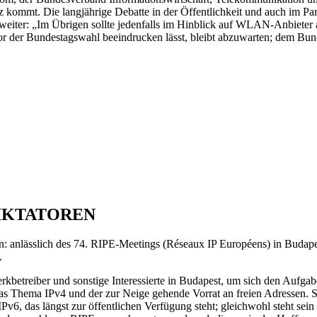
tz kommt. Die langjährige Debatte in der Öffentlichkeit und auch im Par
ch weiter: „Im Übrigen sollte jedenfalls im Hinblick auf WLAN-Anbieter
r der Bundestagswahl beeindrucken lässt, bleibt abzuwarten; dem Bun
DIKTATOREN
en: anlässlich des 74. RIPE-Meetings (Réseaux IP Européens) in Budape
.
werkbetreiber und sonstige Interessierte in Budapest, um sich den Aufg
s Thema IPv4 und der zur Neige gehende Vorrat an freien Adressen. Sei
v6, das längst zur öffentlichen Verfügung steht; gleichwohl steht sei