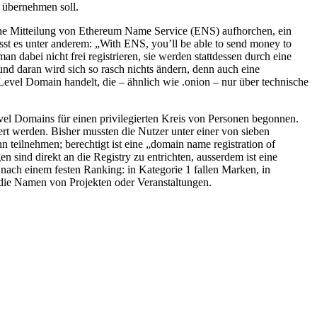
 übernehmen soll.
ine Mitteilung von Ethereum Name Service (ENS) aufhorchen, ein
isst es unter anderem: „With ENS, you’ll be able to send money to
n dabei nicht frei registrieren, sie werden stattdessen durch eine
d daran wird sich so rasch nichts ändern, denn auch eine
Level Domain handelt, die – ähnlich wie .onion – nur über technische
vel Domains für einen privilegierten Kreis von Personen begonnen.
t werden. Bisher mussten die Nutzer unter einer von sieben
n teilnehmen; berechtigt ist eine „domain name registration of
 sind direkt an die Registry zu entrichten, ausserdem ist eine
ach einem festen Ranking: in Kategorie 1 fallen Marken, in
h die Namen von Projekten oder Veranstaltungen.