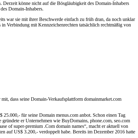
n. Derzeit könne nicht auf die Bösgläubigkeit des Domain-Inhabers
 des Domain-Inhabers.
its war sie mit ihrer Beschwerde einfach zu früh dran, da noch unklar
ins in Verbindung mit Kennzeichenrechten tatsächlich rechtmäßig von
ter mit, dass seine Domain-Verkaufsplattform domainmarket.com
US$ 25.000,- für seine Domain menus.com anbot. Schon einen Tag
ahre gründete er Unternehmen wie BuyDomains, phone.com, seo.com
rchase of super-premium .Com domain names“, macht er aktuell von
ten auf US$ 3.200,- verdoppelt habe. Bereits im Dezember 2016 hatte