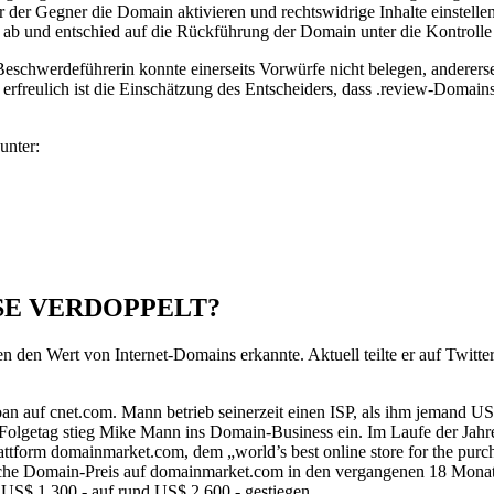
der Gegner die Domain aktivieren und rechtswidrige Inhalte einstelle
 und entschied auf die Rückführung der Domain unter die Kontrolle
Beschwerdeführerin konnte einerseits Vorwürfe nicht belegen, andererse
r erfreulich ist die Einschätzung des Entscheiders, dass .review-Doma
unter:
ISE VERDOPPELT?
en den Wert von Internet-Domains erkannte. Aktuell teilte er auf Twit
oan auf cnet.com. Mann betrieb seinerzeit einen ISP, als ihm jemand 
m Folgetag stieg Mike Mann ins Domain-Business ein. Im Laufe der J
plattform domainmarket.com, dem „world’s best online store for the pu
tliche Domain-Preis auf domainmarket.com in den vergangenen 18 Mona
e US$ 1.300,- auf rund US$ 2.600,- gestiegen.