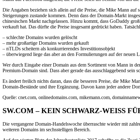
Die Angaben beziehen sich allein auf die Preise, die Mike Mann auf s
Steigerungen zustande kommen. Denn dass der Domain-Markt insgesamt 
chinesischen Markt nachgelassen. Hinzu kommt, dass GoDaddy große 
verkauft hat. Das dürfte die Preise insgesamt gedrückt haben. Tatsächl
– schlechte Domains wurden gelöscht
– mehr großartige Domains wurden gekauft
– nTLDs scheitern als konkurrierendes Investitionsobjekt
– überwiegend liege das aber an den Formulierungen auf der neuen 
Wer durch Eingabe einer Domain aus dem Sortiment von Mann in den 
Premium-Domain sind. Dass aber gerade das ausschlaggebend sein sol
Es ändert freilich nichts daran, dass die besseren Preise, die Mike 
Domain-Bestände und ihre Ergänzung. Davon kann jeder andere Doma
Quelle: cnet.com, onlinedomains.com, mikemann.com, domainname
SW.COM – KEIN SCHWARZ-WEISS FÜR U
Die vergangene Domain-Handelswoche überraschte wieder mit zahlrei
weiteren Domains im sechsstelligen Bereich.