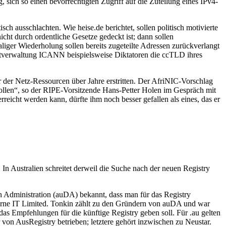
 sich so einen bevorrechtigten Zugriff auf die Zuteilung eines IPv4-
ch ausschlachten. Wie heise.de berichtet, sollen politisch motivierte
cht durch ordentliche Gesetze gedeckt ist; dann sollen
ger Wiederholung sollen bereits zugeteilte Adressen zurückverlangt
rnetverwaltung ICANN beispielsweise Diktatoren die ccTLD ihres
r der Netz-Ressourcen über Jahre erstritten. Der AfriNIC-Vorschlag
llen“, so der RIPE-Vorsitzende Hans-Petter Holen im Gespräch mit
 erreicht werden kann, dürfte ihm noch besser gefallen als eines, das er
n Australien schreitet derweil die Suche nach der neuen Registry
n Administration (auDA) bekannt, dass man für das Registry
bourne IT Limited. Tonkin zählt zu den Gründern von auDA und war
das Empfehlungen für die künftige Registry geben soll. Für .au gelten
 von AusRegistry betrieben; letztere gehört inzwischen zu Neustar.