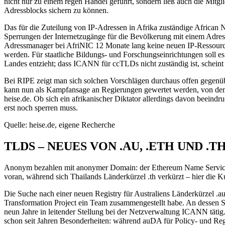
nicht nur zu einem regen Handel geführt, sondern ließ auch die Mitgl
Adressblocks sichern zu können.
Das für die Zuteilung von IP-Adressen in Afrika zuständige African Ne
Sperrungen der Internetzugänge für die Bevölkerung mit einem Adresse
Adressmanager bei AfriNIC 12 Monate lang keine neuen IP-Ressourcen
werden. Für staatliche Bildungs- und Forschungseinrichtungen soll e
Landes entzieht; dass ICANN für ccTLDs nicht zuständig ist, scheint
Bei RIPE zeigt man sich solchen Vorschlägen durchaus offen gegenüber
kann nun als Kampfansage an Regierungen gewertet werden, von dene
heise.de. Ob sich ein afrikanischer Diktator allerdings davon beeindruc
erst noch sperren muss.
Quelle: heise.de, eigene Recherche
TLDS – NEUES VON .AU, .ETH UND .T
Anonym bezahlen mit anonymer Domain: der Ethereum Name Service (EN
voran, während sich Thailands Länderkürzel .th verkürzt – hier die 
Die Suche nach einer neuen Registry für Australiens Länderkürzel .
Transformation Project ein Team zusammengestellt habe. An dessen S
neun Jahre in leitender Stellung bei der Netzverwaltung ICANN tätig.
schon seit Jahren Besonderheiten: während auDA für Policy- und Regul