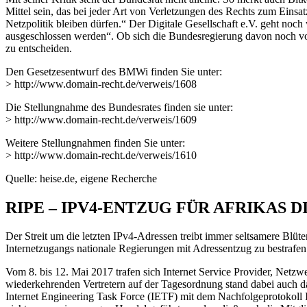
Mittel sein, das bei jeder Art von Verletzungen des Rechts zum Einsa
Netzpolitik bleiben dürfen.“ Der Digitale Gesellschaft e.V. geht no
ausgeschlossen werden“. Ob sich die Bundesregierung davon noch vo
zu entscheiden.
Den Gesetzesentwurf des BMWi finden Sie unter:
> http://www.domain-recht.de/verweis/1608
Die Stellungnahme des Bundesrates finden sie unter:
> http://www.domain-recht.de/verweis/1609
Weitere Stellungnahmen finden Sie unter:
> http://www.domain-recht.de/verweis/1610
Quelle: heise.de, eigene Recherche
RIPE – IPV4-ENTZUG FÜR AFRIKAS 
Der Streit um die letzten IPv4-Adressen treibt immer seltsamere Blüt
Internetzugangs nationale Regierungen mit Adressentzug zu bestrafen
Vom 8. bis 12. Mai 2017 trafen sich Internet Service Provider, Netz
wiederkehrenden Vertretern auf der Tagesordnung stand dabei auch da
Internet Engineering Task Force (IETF) mit dem Nachfolgeprotokoll IP