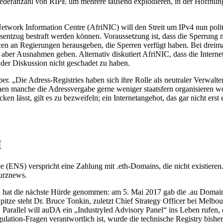
iederanzahl von RIPE um mehrere tausend explodieren, in der Hoffnung,
twork Information Centre (AfriNIC) will den Streit um IPv4 nun politis
ntzug bestraft werden können. Voraussetzung ist, dass die Sperrung ni
 an Regierungen herausgeben, die Sperren verfügt haben. Bei dreimali
s aber Ausnahmen geben. Alternativ diskutiert AfriNIC, dass die Inte
 der Diskussion nicht geschadet zu haben.
. „Die Adress-Registries haben sich ihre Rolle als neutraler Verwalte
n manche die Adressvergabe gerne weniger staatsfern organisieren wo
ken lässt, gilt es zu bezweifeln; ein Internetangebot, das gar nicht erst
H
S) verspricht eine Zahlung mit .eth-Domains, die nicht existieren. I
Kurznews.
au hat die nächste Hürde genommen: am 5. Mai 2017 gab die .au Domai
pitze steht Dr. Bruce Tonkin, zuletzt Chief Strategy Officer bei Mel
 Parallel will auDA ein „Industryled Advisory Panel“ ins Leben rufen, 
ation-Fragen verantwortlich ist, wurde die technische Registry bisher