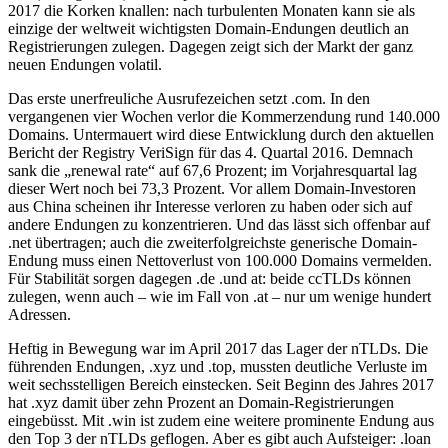
2017 die Korken knallen: nach turbulenten Monaten kann sie als
einzige der weltweit wichtigsten Domain-Endungen deutlich an
Registrierungen zulegen. Dagegen zeigt sich der Markt der ganz
neuen Endungen volatil.
Das erste unerfreuliche Ausrufezeichen setzt .com. In den
vergangenen vier Wochen verlor die Kommerzendung rund 140.000
Domains. Untermauert wird diese Entwicklung durch den aktuellen
Bericht der Registry VeriSign für das 4. Quartal 2016. Demnach
sank die „renewal rate“ auf 67,6 Prozent; im Vorjahresquartal lag
dieser Wert noch bei 73,3 Prozent. Vor allem Domain-Investoren
aus China scheinen ihr Interesse verloren zu haben oder sich auf
andere Endungen zu konzentrieren. Und das lässt sich offenbar auf
.net übertragen; auch die zweiterfolgreichste generische Domain-
Endung muss einen Nettoverlust von 100.000 Domains vermelden.
Für Stabilität sorgen dagegen .de .und at: beide ccTLDs können
zulegen, wenn auch – wie im Fall von .at – nur um wenige hundert
Adressen.
Heftig in Bewegung war im April 2017 das Lager der nTLDs. Die
führenden Endungen, .xyz und .top, mussten deutliche Verluste im
weit sechsstelligen Bereich einstecken. Seit Beginn des Jahres 2017
hat .xyz damit über zehn Prozent an Domain-Registrierungen
eingebüsst. Mit .win ist zudem eine weitere prominente Endung aus
den Top 3 der nTLDs geflogen. Aber es gibt auch Aufsteiger: .loan