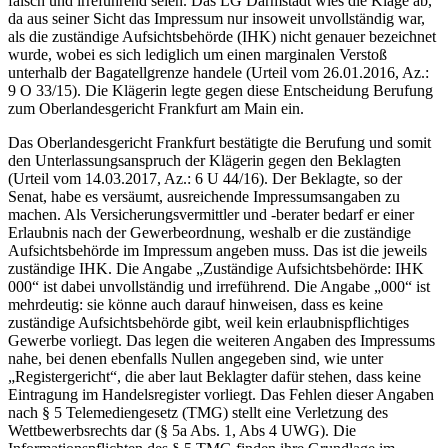
falsch und irreführend seien. Das LG Darmstadt wies die Klage ab,
da aus seiner Sicht das Impressum nur insoweit unvollständig war,
als die zuständige Aufsichtsbehörde (IHK) nicht genauer bezeichnet
wurde, wobei es sich lediglich um einen marginalen Verstoß
unterhalb der Bagatellgrenze handele (Urteil vom 26.01.2016, Az.:
9 O 33/15). Die Klägerin legte gegen diese Entscheidung Berufung
zum Oberlandesgericht Frankfurt am Main ein.
Das Oberlandesgericht Frankfurt bestätigte die Berufung und somit
den Unterlassungsanspruch der Klägerin gegen den Beklagten
(Urteil vom 14.03.2017, Az.: 6 U 44/16). Der Beklagte, so der
Senat, habe es versäumt, ausreichende Impressumsangaben zu
machen. Als Versicherungsvermittler und -berater bedarf er einer
Erlaubnis nach der Gewerbeordnung, weshalb er die zuständige
Aufsichtsbehörde im Impressum angeben muss. Das ist die jeweils
zuständige IHK. Die Angabe „Zuständige Aufsichtsbehörde: IHK
000“ ist dabei unvollständig und irreführend. Die Angabe „000“ ist
mehrdeutig: sie könne auch darauf hinweisen, dass es keine
zuständige Aufsichtsbehörde gibt, weil kein erlaubnispflichtiges
Gewerbe vorliegt. Das legen die weiteren Angaben des Impressums
nahe, bei denen ebenfalls Nullen angegeben sind, wie unter
„Registergericht“, die aber laut Beklagter dafür stehen, dass keine
Eintragung im Handelsregister vorliegt. Das Fehlen dieser Angaben
nach § 5 Telemediengesetz (TMG) stellt eine Verletzung des
Wettbewerbsrechts dar (§ 5a Abs. 1, Abs 4 UWG). Die