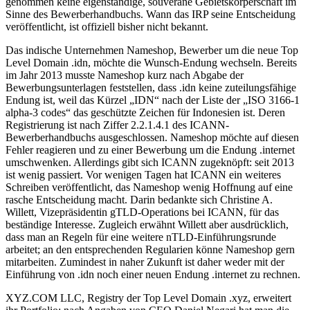
genommen keine eigenständige, souveräne Gebietskörperschaft im
Sinne des Bewerberhandbuchs. Wann das IRP seine Entscheidung
veröffentlicht, ist offiziell bisher nicht bekannt.
Das indische Unternehmen Nameshop, Bewerber um die neue Top
Level Domain .idn, möchte die Wunsch-Endung wechseln. Bereits
im Jahr 2013 musste Nameshop kurz nach Abgabe der
Bewerbungsunterlagen feststellen, dass .idn keine zuteilungsfähige
Endung ist, weil das Kürzel „IDN“ nach der Liste der „ISO 3166-1
alpha-3 codes“ das geschützte Zeichen für Indonesien ist. Deren
Registrierung ist nach Ziffer 2.2.1.4.1 des ICANN-
Bewerberhandbuchs ausgeschlossen. Nameshop möchte auf diesen
Fehler reagieren und zu einer Bewerbung um die Endung .internet
umschwenken. Allerdings gibt sich ICANN zugeknöpft: seit 2013
ist wenig passiert. Vor wenigen Tagen hat ICANN ein weiteres
Schreiben veröffentlicht, das Nameshop wenig Hoffnung auf eine
rasche Entscheidung macht. Darin bedankte sich Christine A.
Willett, Vizepräsidentin gTLD-Operations bei ICANN, für das
beständige Interesse. Zugleich erwähnt Willett aber ausdrücklich,
dass man an Regeln für eine weitere nTLD-Einführungsrunde
arbeitet; an den entsprechenden Regularien könne Nameshop gern
mitarbeiten. Zumindest in naher Zukunft ist daher weder mit der
Einführung von .idn noch einer neuen Endung .internet zu rechnen.
XYZ.COM LLC, Registry der Top Level Domain .xyz, erweitert