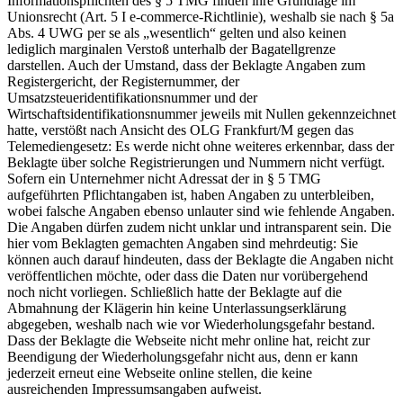
Informationspflichten des § 5 TMG finden ihre Grundlage im
Unionsrecht (Art. 5 I e-commerce-Richtlinie), weshalb sie nach § 5a
Abs. 4 UWG per se als „wesentlich“ gelten und also keinen
lediglich marginalen Verstoß unterhalb der Bagatellgrenze
darstellen. Auch der Umstand, dass der Beklagte Angaben zum
Registergericht, der Registernummer, der
Umsatzsteueridentifikationsnummer und der
Wirtschaftsidentifikationsnummer jeweils mit Nullen gekennzeichnet
hatte, verstößt nach Ansicht des OLG Frankfurt/M gegen das
Telemediengesetz: Es werde nicht ohne weiteres erkennbar, dass der
Beklagte über solche Registrierungen und Nummern nicht verfügt.
Sofern ein Unternehmer nicht Adressat der in § 5 TMG
aufgeführten Pflichtangaben ist, haben Angaben zu unterbleiben,
wobei falsche Angaben ebenso unlauter sind wie fehlende Angaben.
Die Angaben dürfen zudem nicht unklar und intransparent sein. Die
hier vom Beklagten gemachten Angaben sind mehrdeutig: Sie
können auch darauf hindeuten, dass der Beklagte die Angaben nicht
veröffentlichen möchte, oder dass die Daten nur vorübergehend
noch nicht vorliegen. Schließlich hatte der Beklagte auf die
Abmahnung der Klägerin hin keine Unterlassungserklärung
abgegeben, weshalb nach wie vor Wiederholungsgefahr bestand.
Dass der Beklagte die Webseite nicht mehr online hat, reicht zur
Beendigung der Wiederholungsgefahr nicht aus, denn er kann
jederzeit erneut eine Webseite online stellen, die keine
ausreichenden Impressumsangaben aufweist.