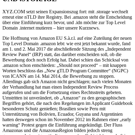
XYZ.COM setzt seinen Expansionszug fort: mit .storage wechselt
erneut eine nTLD ihre Registry. Bei .amazon steht die Entscheidung
über eine Einführung kurz bevor, und .idn möchte zur Top Level
Domain .internet mutieren – hier unsere Kurznews.
Die Hoffnung von Amazon EU S.à.r.l. auf eine Zuteilung der neuen
Top Level Domain .amazon lebt: wie erst jetzt bekannt wurde, fand
am 1. und 2. Mai 2017 die abschließende Sitzung des „Independent
Review Panel“ (IRP) statt, das darüber entscheiden soll, ob die
Bewerbung doch noch Erfolg hat. Dabei schien das Schicksal von
.amazon schon entschieden: „Should not proceed“ – mit knappen
Worten beschloss das „New gTLD Program Committee“ (NGPC)
von ICANN am 14. Mai 2014, die Bewerbung zu stoppen.
Allerdings gab sich Amazon nicht geschlagen; nach vielen Monaten
der Verhandlung hat man einen Independent Review Process
aufgerufen und um die Fortsetzung eines Rechtsstreits gebeten.
Umstritten ist unverändert, ob „Amazon“ zu den geographischen
Begriffen gehört, die nach den Regelungen im Applicant Guidebook
besonderen Schutz genießen; Brasilien sowie Peru mit
Unterstützung von Bolivien, Ecuador, Guyana und Argentinien
hatten deswegen schon im November 2012 im Rahmen einer „early
warning“ Protest gegen die Einführung angekündigt. Der Fluss
Amazonas und die AmazonasRegion bilden jedoch streng