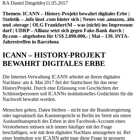
RA Daniel Dingeldey
11.05.2017
Themen: ICANN – History-Projekt bewahrt digitales Erbe |
Statistik – .info lässt .com hinter sich | Neues von .amazon, .idn
und .storage | OLG Frankfurt/M – was (nicht) ins Impressum
darf | UDRP – Allianz setzt sich gegen Fake-Bank durch |
fly.com – abgehoben für US$ 2.890.000,- | Mai – 139. INTA-
Jahrestreffen in Barcelona
ICANN – HISTORY-PROJEKT
BEWAHRT DIGITALES ERBE
Die Internet-Verwaltung ICANN arbeitet an ihrem digitalen
Nachlass: am 4. Mai 2017 fiel der Startschuss für das neue
HistoryProjekt. Durch eine Erfassung von Geschichten der
Schlüsselpersonen soll ICANNs institutionelles Gedächtnis für die
Nachwelt bewahrt werden.
Menschen gehen, Daten bleiben – nicht nur die Bundesregierung
oder tagesaktuell das Kammergericht in Berlin im Streit um einen
Auskunftsanspruch des Erben in den Facebook-Account eines
Verstorbenen müssen sich immer häufiger mit der Frage
beschäftigen, wie mit dem digitalen Nachlass umzugehen ist. Bei
einer Institution wie ICANN geht man diese Frage in grossem