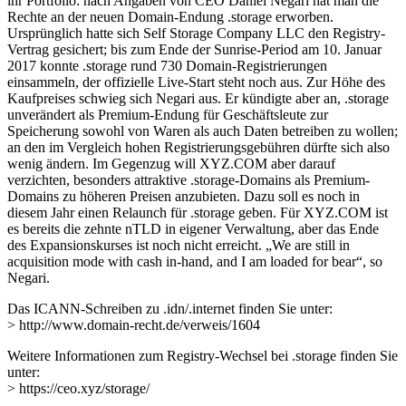
ihr Portfolio: nach Angaben von CEO Daniel Negari hat man die
Rechte an der neuen Domain-Endung .storage erworben.
Ursprünglich hatte sich Self Storage Company LLC den Registry-
Vertrag gesichert; bis zum Ende der Sunrise-Period am 10. Januar
2017 konnte .storage rund 730 Domain-Registrierungen
einsammeln, der offizielle Live-Start steht noch aus. Zur Höhe des
Kaufpreises schwieg sich Negari aus. Er kündigte aber an, .storage
unverändert als Premium-Endung für Geschäftsleute zur
Speicherung sowohl von Waren als auch Daten betreiben zu wollen;
an den im Vergleich hohen Registrierungsgebühren dürfte sich also
wenig ändern. Im Gegenzug will XYZ.COM aber darauf
verzichten, besonders attraktive .storage-Domains als Premium-
Domains zu höheren Preisen anzubieten. Dazu soll es noch in
diesem Jahr einen Relaunch für .storage geben. Für XYZ.COM ist
es bereits die zehnte nTLD in eigener Verwaltung, aber das Ende
des Expansionskurses ist noch nicht erreicht. „We are still in
acquisition mode with cash in-hand, and I am loaded for bear“, so
Negari.
Das ICANN-Schreiben zu .idn/.internet finden Sie unter:
> http://www.domain-recht.de/verweis/1604
Weitere Informationen zum Registry-Wechsel bei .storage finden Sie
unter:
> https://ceo.xyz/storage/