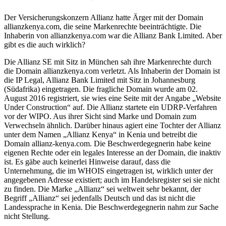
Der Versicherungskonzern Allianz hatte Ärger mit der Domain
allianzkenya.com, die seine Markenrechte beeinträchtigte. Die
Inhaberin von allianzkenya.com war die Allianz Bank Limited. Aber
gibt es die auch wirklich?
Die Allianz SE mit Sitz in München sah ihre Markenrechte durch
die Domain allianzkenya.com verletzt. Als Inhaberin der Domain ist
die IP Legal, Allianz Bank Limited mit Sitz in Johannesburg
(Südafrika) eingetragen. Die fragliche Domain wurde am 02.
August 2016 registriert, sie wies eine Seite mit der Angabe „Website
Under Construction“ auf. Die Allianz startete ein UDRP-Verfahren
vor der WIPO. Aus ihrer Sicht sind Marke und Domain zum
Verwechseln ähnlich. Darüber hinaus agiert eine Tochter der Allianz
unter dem Namen „Allianz Kenya“ in Kenia und betreibt die
Domain allianz-kenya.com. Die Beschwerdegegnerin habe keine
eigenen Rechte oder ein legales Interesse an der Domain, die inaktiv
ist. Es gäbe auch keinerlei Hinweise darauf, dass die
Unternehmung, die im WHOIS eingetragen ist, wirklich unter der
angegebenen Adresse existiert; auch im Handelsregister sei sie nicht
zu finden. Die Marke „Allianz“ sei weltweit sehr bekannt, der
Begriff „Allianz“ sei jedenfalls Deutsch und das ist nicht die
Landessprache in Kenia. Die Beschwerdegegnerin nahm zur Sache
nicht Stellung.