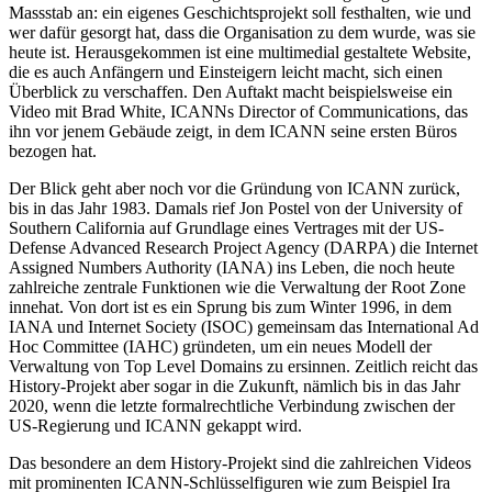
Massstab an: ein eigenes Geschichtsprojekt soll festhalten, wie und
wer dafür gesorgt hat, dass die Organisation zu dem wurde, was sie
heute ist. Herausgekommen ist eine multimedial gestaltete Website,
die es auch Anfängern und Einsteigern leicht macht, sich einen
Überblick zu verschaffen. Den Auftakt macht beispielsweise ein
Video mit Brad White, ICANNs Director of Communications, das
ihn vor jenem Gebäude zeigt, in dem ICANN seine ersten Büros
bezogen hat.
Der Blick geht aber noch vor die Gründung von ICANN zurück,
bis in das Jahr 1983. Damals rief Jon Postel von der University of
Southern California auf Grundlage eines Vertrages mit der US-
Defense Advanced Research Project Agency (DARPA) die Internet
Assigned Numbers Authority (IANA) ins Leben, die noch heute
zahlreiche zentrale Funktionen wie die Verwaltung der Root Zone
innehat. Von dort ist es ein Sprung bis zum Winter 1996, in dem
IANA und Internet Society (ISOC) gemeinsam das International Ad
Hoc Committee (IAHC) gründeten, um ein neues Modell der
Verwaltung von Top Level Domains zu ersinnen. Zeitlich reicht das
History-Projekt aber sogar in die Zukunft, nämlich bis in das Jahr
2020, wenn die letzte formalrechtliche Verbindung zwischen der
US-Regierung und ICANN gekappt wird.
Das besondere an dem History-Projekt sind die zahlreichen Videos
mit prominenten ICANN-Schlüsselfiguren wie zum Beispiel Ira