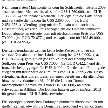
Nicht zum ersten Male sorgte fly.com für Schlagzeilen. Bereits 2009
setzte sie einen Meilenstein, als sie für US$ 1.760.000,- (ca. EUR
1.353.846,-) den Inhaber wechselte. Der legte nun die Latte höher
und verkaufte die fly.com für US$ 2.890.000,- (ca. EUR
2.651.376,-). Allerdings ging mit der Domain wohl auch das
Geschäft über, was den Preis bezogen auf die Domain schmälert.
Davon abgesehen erfreute .com mit piech.com zum Preis von US$
79.000,- (ca. EUR 72.477,-) und seacapital.com für US$ 49.000,-
(ca. EUR 44.954,-).
Die Länderendungen zeigten keine hohe Preise. 89.tv lag als
teuerste Domain unter einer Länderendung bei US$ 9.000,- (ca.
EUR 8.257,-), gefolgt von gshs.co.kr unter der Endung von
Südkorea beim Preis von US$ 7.000,- (ca. EUR 6.422,-) und der
französischen jogging.fr für EUR 6.000,-. Die deutsche Endung .de
stieg erst mit freelancers.de zum Preis von EUR 2.999,- ein. Desto
erfreulicher, dass uns ein Leser auf einen bereits ein Jahr alten Deal
hinwies: er verkaufte im Mai 2016 die Umlaut-Domain
binäreoptionen.de zum Preis von EUR 110.000,- an einen
schwedischen Affiliate. Die Domain hatte er zuvor im April 2013
für gerade einmal EUR 2.460,- erworben.
Die sonstigen generischen Endungen punkteten ihrerseits nicht mit
großen Zahlen, obwohl die Domains ansprechend waren: carts.net