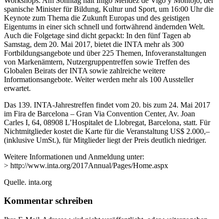
Workshops. Am Sonntag hält Íñigo Méndez de Vigo y Montojo, der
spanische Minister für Bildung, Kultur und Sport, um 16:00 Uhr die
Keynote zum Thema die Zukunft Europas und des geistigen
Eigentums in einer sich schnell und fortwährend ändernden Welt.
Auch die Folgetage sind dicht gepackt: In den fünf Tagen ab
Samstag, dem 20. Mai 2017, bietet die INTA mehr als 300
Fortbildungsangebote und über 225 Themen, Infoveranstaltungen
von Markenämtern, Nutzergruppentreffen sowie Treffen des
Globalen Beirats der INTA sowie zahlreiche weitere
Informationsangebote. Weiter werden mehr als 100 Aussteller
erwartet.
Das 139. INTA-Jahrestreffen findet vom 20. bis zum 24. Mai 2017
im Fira de Barcelona – Gran Via Convention Center, Av. Joan
Carles I, 64, 08908 L’Hospitalet de Llobregat, Barcelona, statt. Für
Nichtmitglieder kostet die Karte für die Veranstaltung US$ 2.000,–
(inklusive UmSt.), für Mitglieder liegt der Preis deutlich niedriger.
Weitere Informationen und Anmeldung unter:
> http://www.inta.org/2017Annual/Pages/Home.aspx
Quelle. inta.org
Kommentar schreiben