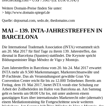
freechecking.com – US$ 7.100,- (ca. EUR 6.514,-)
Weitere Domain-Preise finden Sie unter:
> http://www.domain-spiegel.de
Quelle: dnjournal.com, sedo.de, thedomains.com
MAI – 139. INTA-JAHRESTREFFEN IN
BARCELONA
Die International Trademark Association (INTA) versammelt sich
am 20. Mai 2017 für fünf Tage zu ihrem 139. Jahrestreffen, das
diesmal in Barcelona (Spanien) stattfindet. Die Keynote spricht
Bildungsminister Íñigo Méndez de Vigo y Montojo.
Zum Jahrestreffen in Barcelona vom 20. bis 24. Mai 2017 erwartet
INTA mehr als 9.500 Markenmanager, Markenrechtsanwälte und
IP-Fachleute. Das als Veranstaltungsort gewählte Gran Via
Convention Center reicht für bis zu 12.000 Teilnehmer. Bereits am
Freitag, dem 19. Mai 2017, bietet INTA vorab eine Schulung zur
Arbeit der Zollbehörden im Hafen von Barcelona an. Am Samstag
geht es bereits um 08:00 Uhr los, mit unter anderem einem
ganztägigen Kurs über internationales Markenrecht oder (alternativ)
einem Mediationstraining für Fortgeschrittene sowie weiteren