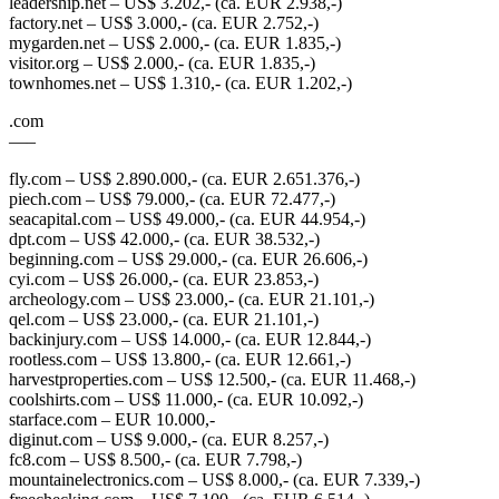
leadership.net – US$ 3.202,- (ca. EUR 2.938,-)
factory.net – US$ 3.000,- (ca. EUR 2.752,-)
mygarden.net – US$ 2.000,- (ca. EUR 1.835,-)
visitor.org – US$ 2.000,- (ca. EUR 1.835,-)
townhomes.net – US$ 1.310,- (ca. EUR 1.202,-)
.com
—–
fly.com – US$ 2.890.000,- (ca. EUR 2.651.376,-)
piech.com – US$ 79.000,- (ca. EUR 72.477,-)
seacapital.com – US$ 49.000,- (ca. EUR 44.954,-)
dpt.com – US$ 42.000,- (ca. EUR 38.532,-)
beginning.com – US$ 29.000,- (ca. EUR 26.606,-)
cyi.com – US$ 26.000,- (ca. EUR 23.853,-)
archeology.com – US$ 23.000,- (ca. EUR 21.101,-)
qel.com – US$ 23.000,- (ca. EUR 21.101,-)
backinjury.com – US$ 14.000,- (ca. EUR 12.844,-)
rootless.com – US$ 13.800,- (ca. EUR 12.661,-)
harvestproperties.com – US$ 12.500,- (ca. EUR 11.468,-)
coolshirts.com – US$ 11.000,- (ca. EUR 10.092,-)
starface.com – EUR 10.000,-
diginut.com – US$ 9.000,- (ca. EUR 8.257,-)
fc8.com – US$ 8.500,- (ca. EUR 7.798,-)
mountainelectronics.com – US$ 8.000,- (ca. EUR 7.339,-)