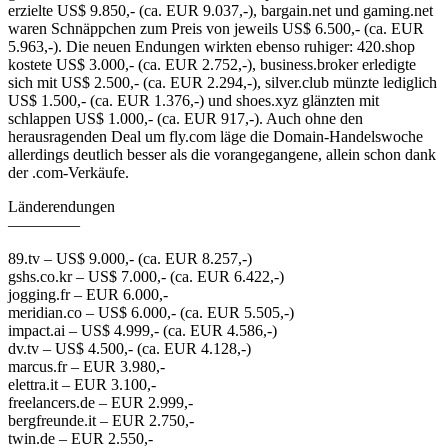
erzielte US$ 9.850,- (ca. EUR 9.037,-), bargain.net und gaming.net
waren Schnäppchen zum Preis von jeweils US$ 6.500,- (ca. EUR
5.963,-). Die neuen Endungen wirkten ebenso ruhiger: 420.shop
kostete US$ 3.000,- (ca. EUR 2.752,-), business.broker erledigte
sich mit US$ 2.500,- (ca. EUR 2.294,-), silver.club münzte lediglich
US$ 1.500,- (ca. EUR 1.376,-) und shoes.xyz glänzten mit
schlappen US$ 1.000,- (ca. EUR 917,-). Auch ohne den
herausragenden Deal um fly.com läge die Domain-Handelswoche
allerdings deutlich besser als die vorangegangene, allein schon dank
der .com-Verkäufe.
Länderendungen
————–
89.tv – US$ 9.000,- (ca. EUR 8.257,-)
gshs.co.kr – US$ 7.000,- (ca. EUR 6.422,-)
jogging.fr – EUR 6.000,-
meridian.co – US$ 6.000,- (ca. EUR 5.505,-)
impact.ai – US$ 4.999,- (ca. EUR 4.586,-)
dv.tv – US$ 4.500,- (ca. EUR 4.128,-)
marcus.fr – EUR 3.980,-
elettra.it – EUR 3.100,-
freelancers.de – EUR 2.999,-
bergfreunde.it – EUR 2.750,-
twin.de – EUR 2.550,-