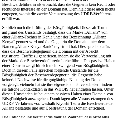
Beschwerdeführerin als erbracht, dass die Gegnerin kein Recht oder
rechtliches Interesse an der Domain hat. Dem hielt diese auch nichts
entgegen, womit die zweite Voraussetzung des UDRP-Verfahrens
erfüllt war.
So blieb noch die Prüfung der Bösgläubigkeit. Diese sah Tsuru
aufgrund des Umstands bestätigt, dass die Marke „Allianz“ von
einer Allianz-Tochter in Kenia unter der Bezeichnung „Allianz
Kenya“ genutzt wird und die Gegnerin die Domain unter dem
Namen „Allianz Kenya Bank“ registriert hat. Dies spreche dafür,
dass die Beschwerdegegnerin die Domain mit der Absicht
registrierte, Traffic zu generieren, indem sie die Verwechslung mit
der Marke der Beschwerdeführerin herbeiführte. Das passive Halten
einer Domain zeugt für sich nicht zwingend von Bösgläubigkeit.
Doch in diesem Falle sprechen folgende Umstände für die
Bösgläubigkeit der Beschwerdegegnerin: die Gegnerin habe
keinerlei Nachweise für die gutgläubige Nutzung der Domain
vorgelegt, vielmehr hat sie ihre eigene Identität verschleiert, indem
sie falsche Kontaktdaten in das WHOIS hat eintragen lassen. Unter
diesen Umständen ist bei einem passiven Halten einer Domain von
Bösgläubigkeit auszugehen. Damit lagen alle Voraussetzungen des
UDRP-Verfahrens vor, weshalb Kiyoshi Tsuru die Beschwerde der
Allianz bestätigte und auf Übertragung der Domain entschied.
Die Entscheidung bestätigt die traurige Wahrheit, dass nicht alles