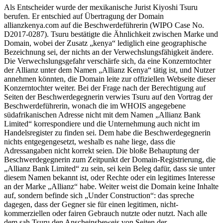
Als Entscheider wurde der mexikanische Jurist Kiyoshi Tsuru
berufen. Er entschied auf Übertragung der Domain
allianzkenya.com auf die Beschwerdeführerin (WIPO Case No.
D2017-0287). Tsuru bestätigte die Ähnlichkeit zwischen Marke und
Domain, wobei der Zusatz „kenya“ lediglich eine geographische
Bezeichnung sei, der nichts an der Verwechslungsfähigkeit ändere.
Die Verwechslungsgefahr verschärfe sich, da eine Konzerntochter
der Allianz unter dem Namen „Allianz Kenya“ tätig ist, und Nutzer
annehmen könnten, die Domain leite zur offiziellen Webseite dieser
Konzerntochter weiter. Bei der Frage nach der Berechtigung auf
Seiten der Beschwerdegegnerin verwies Tsuru auf den Vortrag der
Beschwerdeführerin, wonach die im WHOIS angegebene
südafrikanischen Adresse nicht mit dem Namen „Allianz Bank
Limited“ korrespondiere und die Unternehmung auch nicht im
Handelsregister zu finden sei. Dem habe die Beschwerdegegnerin
nichts entgegengesetzt, weshalb es nahe liege, dass die
Adressangaben nicht korrekt seien. Die bloße Behauptung der
Beschwerdegegnerin zum Zeitpunkt der Domain-Registrierung, die
„Allianz Bank Limited“ zu sein, sei kein Beleg dafür, dass sie unter
diesem Namen bekannt ist, oder Rechte oder ein legitimes Interesse
an der Marke „Allianz“ habe. Weiter weist die Domain keine Inhalte
auf, sondern befinde sich „Under Construction“: das spreche
dagegen, dass der Gegner sie für einen legitimen, nicht-
kommerziellen oder fairen Gebrauch nutzte oder nutzt. Nach alle
dem sah Tsuru den Anscheinsbeweis von Seiten der