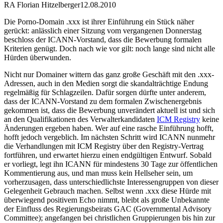
RA Florian Hitzelberger
12.08.2010
Die Porno-Domain .xxx ist ihrer Einführung ein Stück näher
gerückt: anlässlich einer Sitzung vom vergangenen Donnerstag
beschloss der ICANN-Vorstand, dass die Bewerbung formalen
Kriterien genügt. Doch nach wie vor gilt: noch lange sind nicht alle
Hürden überwunden.
Nicht nur Domainer wittern das ganz große Geschäft mit den .xxx-
Adressen, auch in den Medien sorgt die skandalträchtige Endung
regelmäßig für Schlagzeilen. Dafür sorgen dürfte unter anderem,
dass der ICANN-Vorstand zu dem formalen Zwischenergebnis
gekommen ist, dass die Bewerbung unverändert aktuell ist und sich
an den Qualifikationen des Verwalterkandidaten
ICM Registry
keine
Änderungen ergeben haben. Wer auf eine rasche Einführung hofft,
hofft jedoch vergeblich. Im nächsten Schritt wird ICANN nunmehr
die Verhandlungen mit ICM Registry über den Registry-Vertrag
fortführen, und erwartet hierzu einen endgültigen Entwurf. Sobald
er vorliegt, legt ihn ICANN für mindestens 30 Tage zur öffentlichen
Kommentierung aus, und man muss kein Hellseher sein, um
vorherzusagen, dass unterschiedlichste Interessengruppen von dieser
Gelegenheit Gebrauch machen. Selbst wenn .xxx diese Hürde mit
überwiegend positivem Echo nimmt, bleibt als große Unbekannte
der Einfluss des Regierungsbeirats GAC (Governmental Advisory
Committee); angefangen bei christlichen Gruppierungen bis hin zur