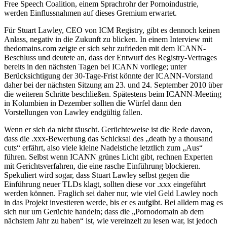
Free Speech Coalition, einem Sprachrohr der Pornoindustrie,
werden Einflussnahmen auf dieses Gremium erwartet.
Für Stuart Lawley, CEO von ICM Registry, gibt es dennoch keinen
Anlass, negativ in die Zukunft zu blicken. In einem Interview mit
thedomains.com zeigte er sich sehr zufrieden mit dem ICANN-
Beschluss und deutete an, dass der Entwurf des Registry-Vertrages
bereits in den nächsten Tagen bei ICANN vorliege; unter
Berücksichtigung der 30-Tage-Frist könnte der ICANN-Vorstand
daher bei der nächsten Sitzung am 23. und 24. September 2010 über
die weiteren Schritte beschließen. Spätestens beim ICANN-Meeting
in Kolumbien in Dezember sollten die Würfel dann den
Vorstellungen von Lawley endgültig fallen.
Wenn er sich da nicht täuscht. Gerüchteweise ist die Rede davon,
dass die .xxx-Bewerbung das Schicksal des „death by a thousand
cuts“ erfährt, also viele kleine Nadelstiche letztlich zum „Aus“
führen. Selbst wenn ICANN grünes Licht gibt, rechnen Experten
mit Gerichtsverfahren, die eine rasche Einführung blockieren.
Spekuliert wird sogar, dass Stuart Lawley selbst gegen die
Einführung neuer TLDs klagt, sollten diese vor .xxx eingeführt
werden können. Fraglich sei daher nur, wie viel Geld Lawley noch
in das Projekt investieren werde, bis er es aufgibt. Bei alldem mag es
sich nur um Gerüchte handeln; dass die „Pornodomain ab dem
nächstem Jahr zu haben“ ist, wie vereinzelt zu lesen war, ist jedoch