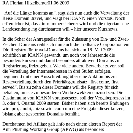
RA Florian Hitzelberger
01.06.2009
„Auf die Länge kommts an“, sagt sich nun auch die Verwaltung der
Reise-Domain .travel, und wagt bei ICANN einen Vorstoß. Noch
erfreulicher ist, dass .info immer sicherer wird und die nigerianische
Landesendung .ng durchstarten will – hier unseere Kurznews.
In die Schar der Antragsteller für die Zulassung von Ein- und Zwei-
Zeichen-Domains reiht sich nun auch die Tralliance Corporation ein.
Die Registry für .travel-Domains hat sich am 18. Mai 2009
schriftlich an ICANN gewandt, um noch vor Jahresende die
besonders kurzen und damit besonders attraktiven Domains zur
Registrierung freizugeben. Wie viele andere Bewerber zuvor, soll
die Verteilung der Internetadressen in drei Stufen erfolgen,
beginnend mit einer Ausschreibung über eine Auktion bis zur
Resteverteilung durch den Prioritätsgrundsatz „first come, first
served“. Bis zu zehn dieser Domains will die Registry für sich
behalten, um sie zu besonderen Werbezwekken einzusetzen. Die
Zustimmung von ICANN vorausgesetzt, soll der Vergabeprozess im
3. oder 4. Quartal 2009 starten. Bisher haben sich bereits Endungen
wie .pro, .mobi, .biz sowie .coop um eine Freigabe dieser kurzen,
bislang aber gesperrten Domains bemüht.
Durchatmen bei Afilias: galt .info nach einem älteren Report der
Anti-Phishing Working Group (APWG) als besonders