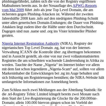
phishinggefährdet, zahlen sich die von der Registry ergriffenen
Maßnahmen bereits aus. In der Neuauflage des
APWG-Reports
vom Mai 2009
führt .info als jene Top Level Domain, die am
sichersten gegen Phishing-Attacken ist. Während der zweiten
Jahreshälfte 2008 kam .info auf den niedrigsten Phishing-Schnitt
unter allen generischen Domain-Endungen; die Dauer von Phishing-
Attakken liegt zudem über die Hälfte unter dem Durchschnitt.
Dagegen sind nun .name und .org ins Visier krimineller Phisher
geraten.
Nigeria Internet Registration Authority
(NIRA), Registry der
nigerianischen Top Level Domain .ng, hat von der Internet-
Verwaltung ICANN die Kontrolle über .ng übertragen bekommen
und in Aussicht gestellt, als eine von nur zwei vollautomatisierten
Registries die am schnellsten wachsende Länderendung in Afrika zu
werden. Tauchte der Name „Nigeria“ im Internet bisher vor allem
mit dem fast schon legendären „Nigeria-Scam“ auf, sollten vor allem
Markeninhaber die Entwicklungen bei .ng im Auge behalten und
sich frühzeitig um Registrierungen bemühen; die NIRA-Website hält
umfangreiche Informationen zur Anmeldung bereit.
Zum Schluss noch zwei Meldungen aus der Abteilung Statistik: für
die .tel-Registry Telnic Limited klingelt bereits zwei Monate nach
dem Start der Live-Registrierung die Glocke für die 200.000ste-
Domain; allein 100.000 hiervon gingen schon im Vorfeld der